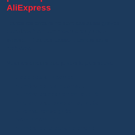
AliExpress
Toutes les erreurs ne sont pas aussi graves.
Certaines bloquent presque toujours la
livraison. D’autres passent parfois sans
problème.
Voici les erreurs que je vois le plus souvent :
Code postal incorrect
.
Numéro de rue incorrect
.
Numéro d’appartement oublié
.
Ancienne adresse enregistrée
.
Ville mal renseignée
.
Nom incomplet
.
Numéro de téléphone erroné
.