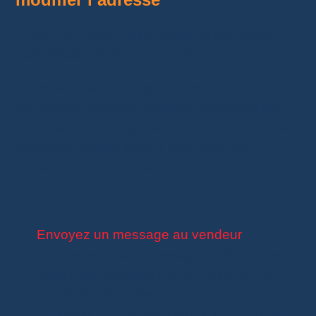
C’est la solution la plus rapide et souvent la
plus efficace
avant l’envoi du colis
.
Je vous conseille d’agir tout de suite. Sur
AliExpress, certains vendeurs préparent les
commandes très rapidement. Si vous attendez
plusieurs heures, le colis peut déjà être
transmis au transporteur.
Comment faire :
Envoyez un message au vendeur
directement via la messagerie AliExpress.
Expliquez clairement que vous avez fait
une erreur d’adresse.
Fournissez l’adresse complète et corrigée.