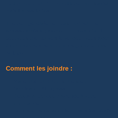
Le
service client AliExpress
peut vous aider,
mais il a des limites.
Il ne peut généralement pas modifier une
adresse après le paiement. En revanche, il
peut vous orienter vers le vendeur, vous aider
à comprendre le suivi ou vous guider en cas
de litige.
Comment les joindre :
Via le
chat en direct
sur le site ou
l’application AliExpress.
Depuis la rubrique d’aide liée à votre
commande.
Depuis votre espace client, dans les détails