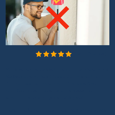
5/5 - (3 votes)
Vous venez de passer une commande et vous
réalisez que votre
adresse de livraison sur
AliExpress est incorrecte
? Je vais être
honnête : c’est une situation stressante,
surtout quand le colis est déjà payé.
Personnellement, cela m’est déjà arrivé après