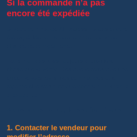
Si la commande n’a pas
encore été expédiée
Si votre commande AliExpress n’a pas encore
été expédiée, vous avez encore une vraie
chance de corriger l’erreur.
Dans mon cas, c’est toujours la première
chose que je vérifie. Dès que je remarque une
erreur, je vais dans mes commandes et je
regarde si le statut indique encore
“En attente
d’expédition”
.
Si c’est le cas, deux options s’offrent à vous.
1. Contacter le vendeur pour
modifier l’adresse