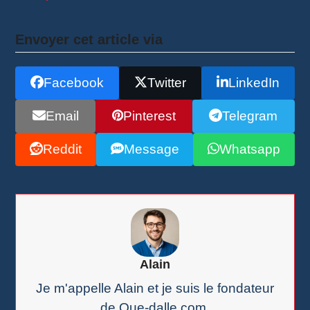
Envoyer cet article via
Facebook
Twitter
LinkedIn
Email
Pinterest
Telegram
Reddit
Message
Whatsapp
Alain
Je m'appelle Alain et je suis le fondateur
de Que-dalle.com.