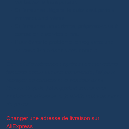
contactez le transporteur.
Si l’erreur est légère, le colis peut parfois
arriver quand même.
Si l’erreur est importante, préparez-vous à
contacter le service client.
Pour éviter le problème, enregistrez une
adresse fiable dans votre compte.
Conseil d’expérience : après avoir moi-même
fait cette erreur sur une commande, j’ai pu la
rattraper en contactant le vendeur dans
l’heure. Depuis, j’ai supprimé toutes mes
anciennes adresses et je vérifie toujours avant
de payer.
Changer une adresse de livraison sur
AliExpress