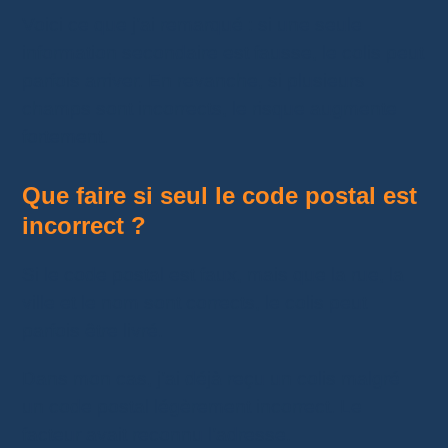
Voici ce que j’ai remarqué : si une seule
information secondaire est fausse, le colis peut
parfois arriver. En revanche, si plusieurs
champs sont incorrects, le risque augmente
fortement.
Que faire si seul le code postal est
incorrect ?
Si le code postal est faux, mais que la rue, la
ville et le nom sont corrects, le colis peut
parfois être livré.
Dans mon cas, j’ai déjà reçu un colis malgré
un code postal légèrement incorrect. Le
facteur avait reconnu l’adresse.