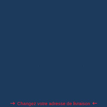
un déménagement. J’avais gardé une
ancienne adresse dans mon compte
AliExpress, et j’ai validé trop vite.
Heureusement, j’ai réagi rapidement.
La bonne nouvelle, c’est qu’une erreur
d’adresse ne signifie pas toujours que votre
colis est perdu. Tout dépend surtout d’un point
:
la commande a-t-elle déjà été expédiée ?
Dans cet article, je vous explique quoi faire
selon votre situation. Je vous donne aussi un
modèle de message à envoyer au vendeur,
les erreurs les plus fréquentes et les bons
réflexes pour éviter ce problème à l’avenir.
Changez votre adresse de livraison