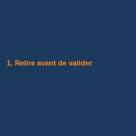
Une mauvaise adresse sur AliExpress arrive
souvent à cause de la précipitation.
Je vous conseille de prendre une minute avant
chaque commande. C’est simple, mais cela
peut éviter beaucoup de stress.
1. Relire avant de valider
Prenez
30 secondes pour vérifier
tous les
champs de l’adresse.
Vérifiez surtout le code postal, le numéro
de rue et le numéro d’appartement.
Contrôlez aussi le pays, notamment si
vous commandez depuis l’étranger.
Personnellement, je relis toujours l’adresse