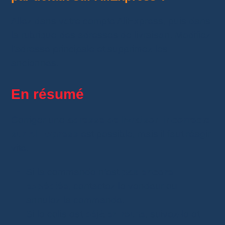
Allez dans votre compte AliExpress, puis dans
la rubrique des adresses de livraison. Modifiez
l’adresse principale et supprimez les
anciennes.
En résumé
Corriger une
adresse de livraison incorrecte
sur AliExpress
est possible, mais il faut réagir
vite.
Si la commande n’est
pas encore
expédiée
, contactez le vendeur ou
annulez la commande.
Si le colis est
déjà en route
, suivez-le et