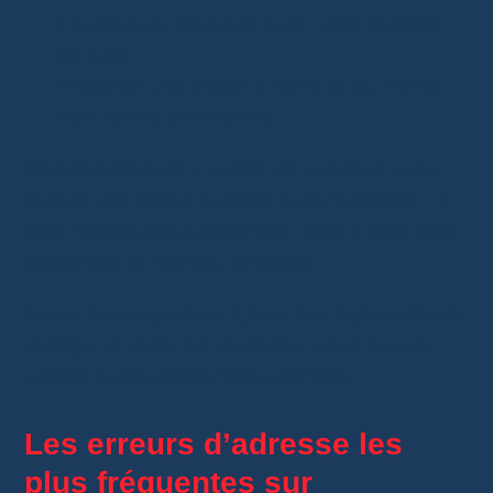
Expliquez la situation avec votre numéro
de suivi.
Préparez une
pièce d’identité
au même
nom que la commande.
Personnellement, j’ai déjà récupéré un colis
malgré une erreur partielle dans l’adresse. Le
colis n’avait pas pu être livré, mais il était resté
disponible au bureau de poste.
Selon le transporteur, il peut être impossible de
rediriger le colis. En revanche, vous pouvez
parfois le récupérer manuellement.
Les erreurs d’adresse les
plus fréquentes sur