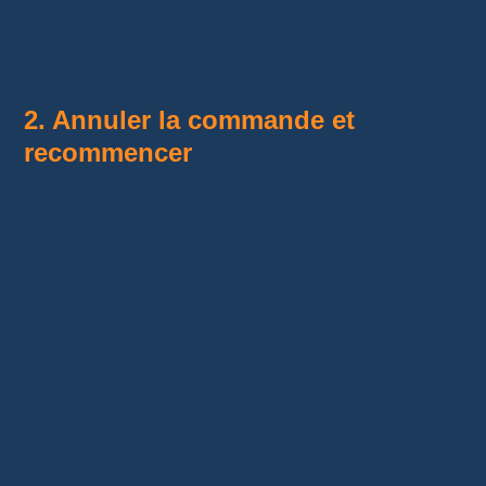
sérieux répondent souvent assez vite si la
commande n’est pas encore partie.
2. Annuler la commande et
recommencer
Si le vendeur ne répond pas, ou si vous avez
un doute, je vous conseille parfois d’annuler la
commande.
C’est surtout utile si l’erreur concerne une
information importante comme la ville, le code
postal ou le numéro de rue.
Choisissez
“Mauvaise adresse”
comme
motif d’annulation.