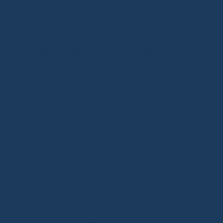
Demandez au vendeur de confirmer la
modification avant l’expédition.
Pour éviter toute confusion, indiquez toutes les
informations importantes :
Nom
: Name
Adresse
: Street, numéro, appartement,
bâtiment
Ville
: City
Région
: State / Region
Code postal
: Postal Code
Pays
: Country
Numéro de téléphone
: Phone Number
Astuce : plus vous êtes précis et rapide, plus le