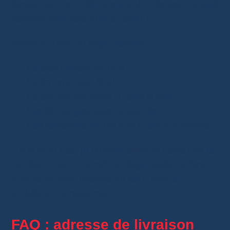
devient surtout utile lorsque le colis est marqué
comme livré, retourné ou perdu.
Avant d’ouvrir un litige, vérifiez :
Le statut exact du suivi.
Le transporteur final.
La preuve de livraison éventuelle.
Les échanges avec le vendeur.
Les réponses du service client AliExpress.
Dans mon cas, je préfère toujours contacter le
vendeur avant d’ouvrir un litige. Cela montre
que vous avez essayé de résoudre le
problème correctement.
FAQ : adresse de livraison