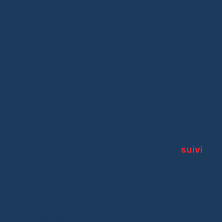
situation devient plus compliquée.
Je vais être honnête : une fois le colis transmis
au transporteur, il est généralement
impossible de modifier l’adresse sur
AliExpress
.
Mais cela ne veut pas dire que tout est perdu.
Voici ce que vous pouvez faire :
Suivez le colis grâce au
numéro de
suivi
fourni.
Regardez quand le colis arrive dans votre
pays.
Contactez le bureau de poste local ou le
transporteur.