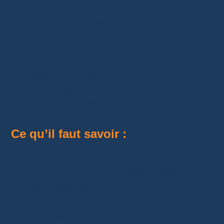
de la commande.
Préparez les éléments suivants :
Numéro de commande.
Nom du vendeur.
Détails du produit.
Numéro de suivi.
Adresse correcte à indiquer.
Ce qu’il faut savoir :
Le service client
n’a pas le pouvoir de
modifier une adresse
après paiement.
Il peut toutefois
aider à annuler une
commande
si elle n’est pas encore
expédiée.