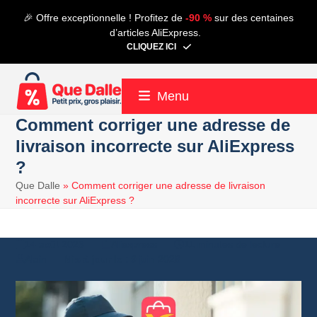
Contenu
🎉 Offre exceptionnelle ! Profitez de
-90 %
sur des centaines
de
d’articles AliExpress.
connexion
CLIQUEZ ICI
Menu
Comment corriger une adresse de
livraison incorrecte sur AliExpress
?
Que Dalle
»
Comment corriger une adresse de livraison
incorrecte sur AliExpress ?
14 août 2023
Aliexpress
11 minutes de lecture
Alain
9 juin 2026