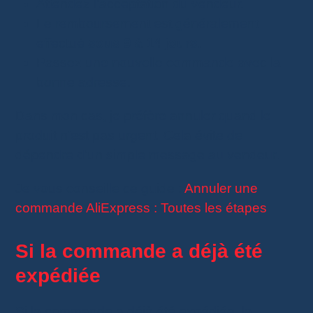
Attendez l’acceptation du vendeur.
Le remboursement est généralement
effectué
sous 9 à 14 jours
.
Passez une nouvelle commande avec la
bonne adresse.
Dans mon cas, je préfère annuler quand le
produit n’est pas urgent. Cela évite de
dépendre d’un simple message au vendeur.
Je vous conseille ce guide :
Annuler une
commande AliExpress : Toutes les étapes
Si la commande a déjà été
expédiée
Si la commande a déjà été expédiée, la