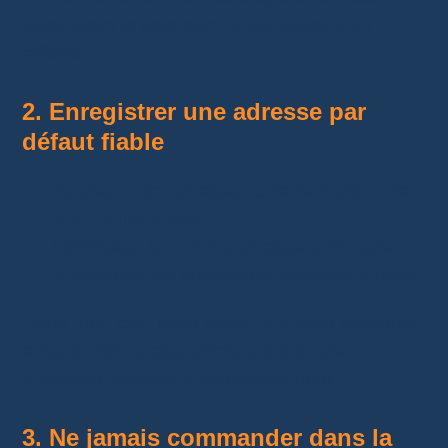
juste avant le paiement. C’est devenu un
réflexe.
2. Enregistrer une adresse par
défaut fiable
Ajoutez votre adresse correcte dans votre
profil AliExpress
.
Définissez-la comme adresse principale.
Supprimez les anciennes adresses inutiles.
Dans mon cas, cette étape m’a évité plusieurs
erreurs. AliExpress affiche parfois une
ancienne adresse automatiquement.
3. Ne jamais commander dans la