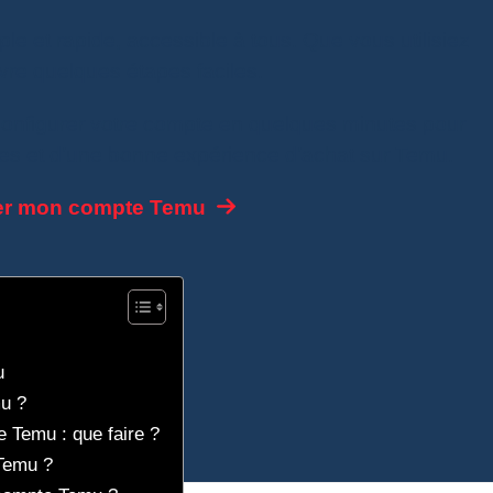
le et rapide, accessible à tous. Que vous utilisiez
suivre quelques étapes faciles.
configurer votre compte en quelques minutes pour
res et d’une bonne expérience d’achat sur Temu.
er mon compte Temu
u
u ?
 Temu : que faire ?
Temu ?