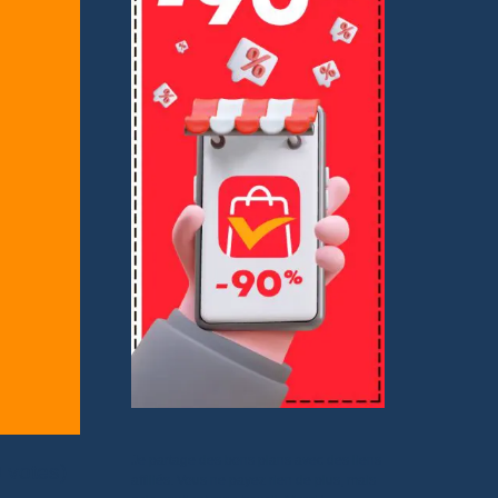
Je partage des bons plans avec des liens
0 votes)
affiliés. Vous ne payez rien de plus, mais