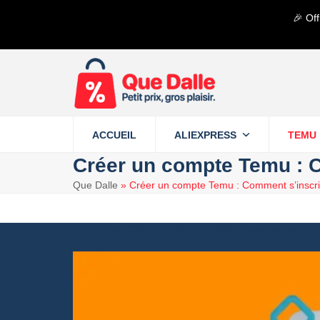
Contenu
🎉 Off
de
connexion
ACCUEIL
ALIEXPRESS
TEMU
Créer un compte Temu : C
Que Dalle
»
Créer un compte Temu : Comment s’inscrir
1 janvier 2025
Temu
5 minutes de lecture