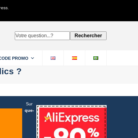
ress.
Votre
Rechercher
question...?
CODE PROMO
ics ?
Sur
que-