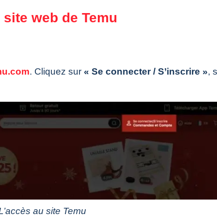
e site web de Temu
mu.com
. Cliquez sur
« Se connecter / S’inscrire »
, 
L’accès au site Temu