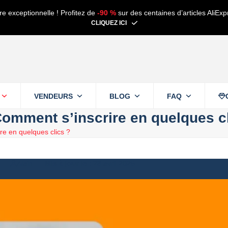
re exceptionnelle ! Profitez de
-90 %
sur des centaines d’articles AliExp
CLIQUEZ ICI
VENDEURS
BLOG
FAQ
omment s’inscrire en quelques cl
e en quelques clics ?
Alain
28 avril 2025