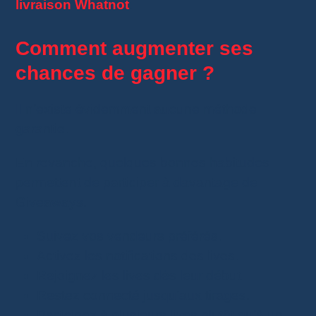
livraison Whatnot
.
Comment augmenter ses
chances de gagner ?
Il n’existe évidemment aucune méthode
garantie.
En revanche, quelques bonnes habitudes
permettent de participer à davantage de
Giveaways.
Suivez vos vendeurs préférés.
Activez les notifications des lives.
Rejoignez les lives dès leur début.
Restez connecté jusqu’aux tirages.
Participez à plusieurs lives plutôt qu’à un