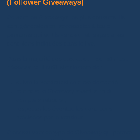
(Follower Giveaways)
Ce sont les Giveaways les plus courants. Ils
sont généralement accessibles à toute
personne qui suit le vendeur et respecte les
conditions indiquées dans le live.
Dans la majorité des cas,
aucun achat n’est
nécessaire
. Il suffit simplement de :
suivre le vendeur si cela est demandé ;
rejoindre le Giveaway avant la fin du
compte à rebours ;
respecter les éventuelles conditions
précisées par le vendeur.
C’est souvent ce type de Giveaway qui permet