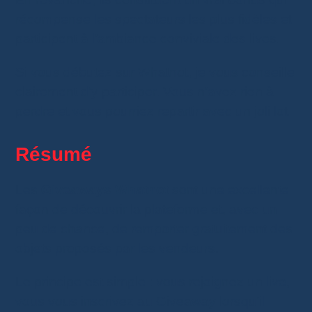
récompense les spectateurs les plus fidèles et
participent à l’ambiance conviviale des lives.
Si vous débutez sur Whatnot, je vous conseille
clairement d’y participer. Vous n’avez rien à
perdre et vous pourriez repartir avec un joli lot.
Résumé
Les
Giveaways Whatnot
sont une excellente
façon de découvrir la plateforme et, avec un
peu de chance, de remporter gratuitement des
objets proposés par les vendeurs.
Le principe est simple : vous rejoignez un live,
vous vous inscrivez au Giveaway lorsqu’il