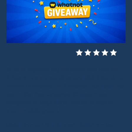
Si vous regardez régulièrement des lives sur
Whatnot, vous avez sûrement déjà entendu un
vendeur annoncer un
Giveaway
. En quelques
secondes, des centaines de personnes
rejoignent le tirage dans l’espoir de repartir
avec un objet gratuit.
Mais comment fonctionnent réellement les