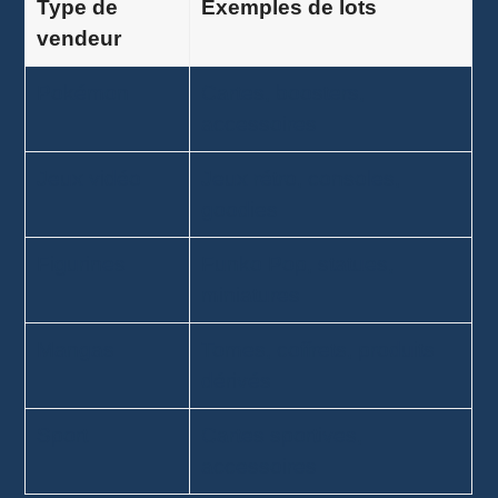
Type de
Exemples de lots
vendeur
Pokémon
Cartes, boosters,
accessoires
Jeux vidéo
Jeux rétro, consoles,
goodies
Figurines
Funko Pop, statues,
miniatures
Mangas
Tomes, coffrets, produits
dérivés
Sport
Cartes sportives,
accessoires