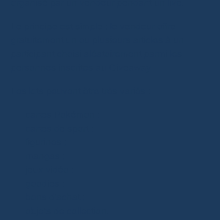
organisé par un vendeur pendant un live.
Le principe est simple : le vendeur offre
gratuitement un ou plusieurs articles à un
participant choisi aléatoirement parmi les
personnes inscrites au Giveaway.
Les lots peuvent être très variés :
cartes Pokémon ;
cartes de sport ;
figurines ;
mangas ;
jeux vidéo ;
goodies ;
bons d’achat ;
objets de collection.