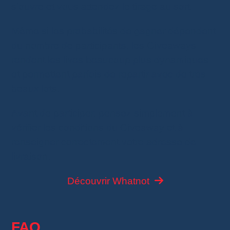
s’ouvre et vous attendez le tirage au sort.
Même si les probabilités de gagner dépendent
du nombre de participants, les Giveaways
rendent les lives beaucoup plus dynamiques
et permettent parfois de repartir avec de très
beaux lots.
Avant de participer, pensez simplement à
vérifier les conditions du Giveaway et à
renseigner correctement votre adresse de
livraison.
Découvrir Whatnot
FAQ