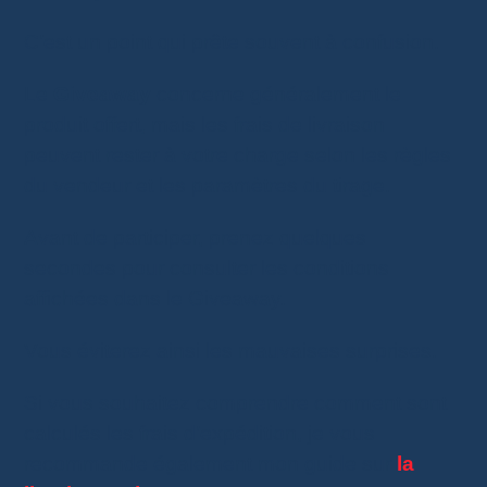
C’est un point qui prête souvent à confusion.
Le
Giveaway
concerne généralement le
produit offert, mais les frais de livraison
peuvent rester à votre charge selon les règles
du vendeur et les paramètres du tirage.
Avant de participer, prenez quelques
secondes pour consulter les conditions
affichées dans le Giveaway.
Vous éviterez ainsi les mauvaises surprises.
Si vous souhaitez comprendre comment sont
calculés les frais d’expédition, je vous
recommande également mon guide sur
la