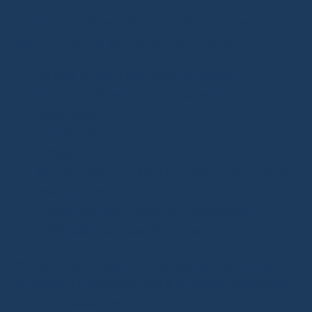
Après avoir observé de nombreux lives, voici
les erreurs que je vois le plus souvent.
Quitter le live juste avant le tirage.
Ne pas vérifier les conditions de
participation.
Oublier de renseigner son adresse de
livraison.
Penser que tous les Giveaways sont sans
frais de port.
Croire qu’il est possible d’augmenter
artificiellement ses chances.
En suivant simplement les règles du vendeur
et celles de Whatnot, vous éviterez la majorité
de ces problèmes.