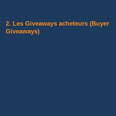
aux nouveaux utilisateurs de découvrir
Whatnot gratuitement.
2. Les Giveaways acheteurs (Buyer
Giveaways)
Les
Buyer Giveaways
sont réservés aux
personnes ayant effectué un achat pendant le
live.
Pour participer, vous devez généralement
acheter au moins un article auprès du vendeur
avant le tirage au sort.
Une fois votre achat validé, vous devenez
automatiquement éligible au Giveaway
acheteur.