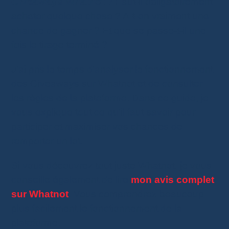
Giveaways Whatnot
? Faut-il obligatoirement
acheter quelque chose ? A-t-on vraiment une
chance de gagner ? Et que se passe-t-il une
fois le tirage terminé ?
J’ai pris le temps d’analyser le fonctionnement
des Giveaways sur Whatnot et de consulter
les règles de la plateforme. Dans ce guide, je
vous explique tout ce qu’il faut savoir pour
participer et maximiser vos chances de
remporter un lot.
Si vous découvrez tout juste Whatnot, je vous
conseille également de lire
mon avis complet
sur Whatnot
. Vous comprendrez beaucoup
plus facilement le fonctionnement de la
plateforme.