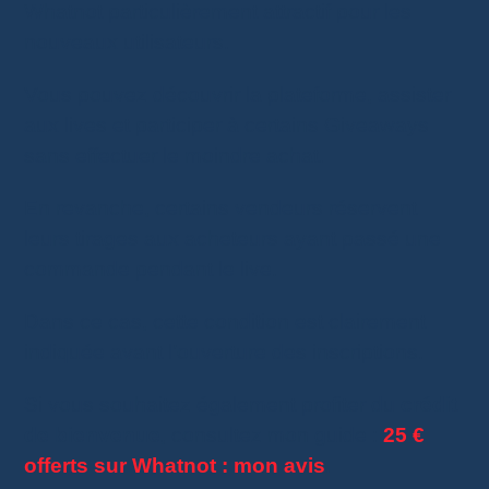
Whatnot particulièrement attractif pour les
nouveaux utilisateurs.
Vous pouvez découvrir la plateforme, assister
aux lives et participer à certains Giveaways
sans effectuer le moindre achat.
En revanche, certains vendeurs réservent
leurs tirages aux acheteurs ayant passé une
commande pendant le live.
Dans ce cas, cette condition est clairement
indiquée avant l’ouverture des inscriptions.
Si vous souhaitez également profiter du
crédit
de bienvenue
, consultez mon guide :
25 €
offerts sur Whatnot : mon avis
.