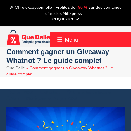
Contenu
🎉 Offre exceptionnelle ! Profitez de
-90 %
sur des centaines
de
d’articles AliExpress.
connexion
CLIQUEZ ICI
Menu
Comment gagner un Giveaway
Whatnot ? Le guide complet
Que Dalle
»
Comment gagner un Giveaway Whatnot ? Le
guide complet
28 juin 2026
Whatnot
10 minutes de lecture
Alain
27 juin 2026