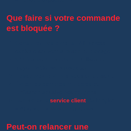
Que faire si votre commande
est bloquée ?
Consultez vos e-mails
: AliExpress
explique souvent la raison du blocage.
Vérifiez votre paiement
: utilisez un
moyen fiable, sans restriction.
Désactivez le VPN
si vous en utilisez un.
Évitez les comptes multiples
ou
l’utilisation abusive des coupons.
Contactez le
service client
via l’onglet
« Aide » ou « Mes commandes.
Peut-on relancer une