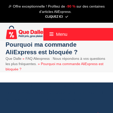
Contenu
🎉 Offre exceptionnelle ! Profitez de
-90 %
sur des centaines
de
d’articles AliExpress.
connexion
CLIQUEZ ICI
Menu
Pourquoi ma commande
AliExpress est bloquée ?
Que Dalle
»
FAQ Aliexpress : Nous répondons à vos questions
les plus fréquentes.
»
Pourquoi ma commande AliExpress est
bloquée ?
Une commande bloquée sur AliExpress
peut surprendre et inquiéter. Voici tout ce qu’il
faut savoir pour comprendre et agir.