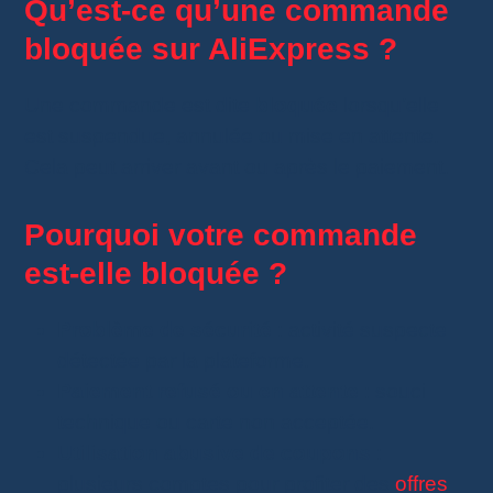
Qu’est-ce qu’une commande
bloquée sur AliExpress ?
Une commande est dite
bloquée
lorsqu’elle
est suspendue, annulée ou mise en attente.
Cela peut arriver avant ou après le paiement.
Pourquoi votre commande
est-elle bloquée ?
Problème de sécurité
: activité suspecte
détectée par la plateforme.
Paiement refusé ou en attente
: souci
technique ou carte non acceptée.
Utilisation abusive de coupons
:
plusieurs comptes pour profiter des
offres