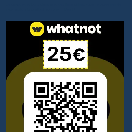
Je partage des bons plans avec des liens affiliés. Vous ne payez rien de
plus, mais cela soutient mon travail. Merci !.