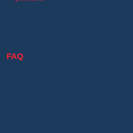
Une commande AliExpress bloquée
n’est
pas une fatalité. Dans la majorité des cas, le
problème est temporaire et peut être résolu en
suivant les étapes ci-dessus.
FAQ
Ma commande est bloquée, suis-je débité ?
Non, si la commande est annulée, le paiement
est automatiquement remboursé.
Combien de temps dure le blocage ?
Cela peut durer de quelques heures à
plusieurs jours selon la situation.