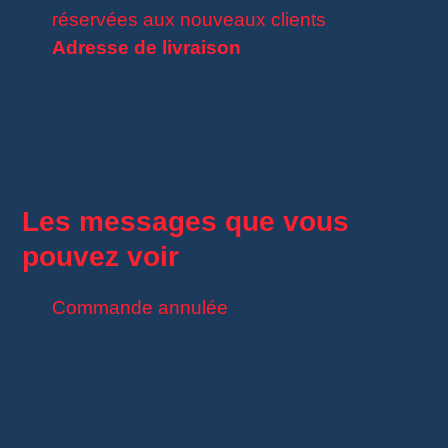
réservées aux nouveaux clients
.
Adresse de livraison
invalide
ou
douteuse.
Facteurs géopolitiques
: restrictions
douanières ou blocages temporaires dans
certaines régions.
Les messages que vous
pouvez voir
Commande annulée
pour raisons de
sécurité
« Paiement en attente »
« En attente de vérification »
« Échec du paiement »
« Échec d’expédition »