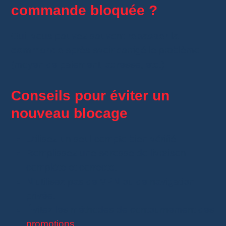
commande bloquée ?
Oui, vous pouvez souvent
repasser la
commande
après avoir corrigé le problème
(moyen de paiement, adresse, etc.).
Conseils pour éviter un
nouveau blocage
Utilisez un seul compte bien vérifié.
Remplissez une adresse de livraison
complète et correcte.
N’utilisez pas de VPN ou de navigation
privée.
Évitez les méthodes de contournement des
promotions
.