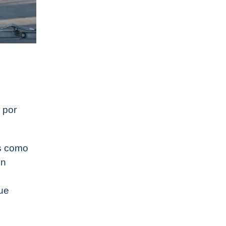
 por
os como
en
que