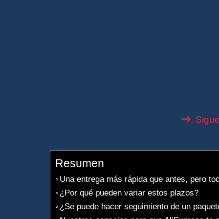
AliExpress
ha evolucionado mucho en l
plazos de entrega interminables
, el g
Europa
, donde algunos pedidos pueden
varios factores
.
En este artículo, te explicamos todo pa
sorpresas desagradables.
Sigue
Resumen
Una entrega más rápida que antes, pero tod
¿Por qué pueden variar estos plazos?
¿Se puede hacer seguimiento de un paquet