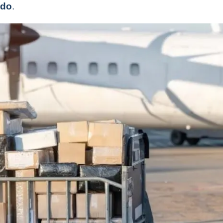
ido
.