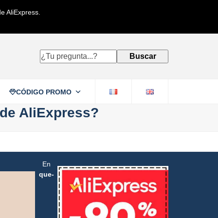
e AliExpress.
¿Tu
Buscar
pregunta...?
CÓDIGO PROMO
 de AliExpress?
En
que-