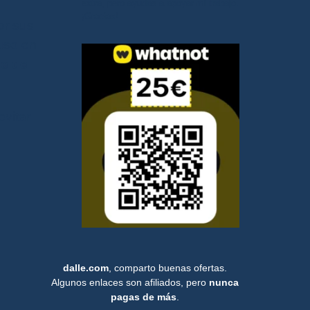
extra, pero ayudas a apoyar mi trabajo.
¡Gracias!
or sus
luso en
e de
evitar
dalle.com
, comparto buenas ofertas.
Algunos enlaces son afiliados, pero
nunca
pagas de más
.