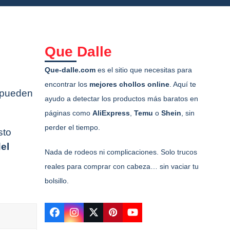
Que Dalle
Que-dalle.com
es el sitio que necesitas para
encontrar los
mejores chollos online
. Aquí te
s pueden
ayudo a detectar los productos más baratos en
páginas como
AliExpress
,
Temu
o
Shein
, sin
perder el tiempo.
sto
del
Nada de rodeos ni complicaciones. Solo trucos
reales para comprar con cabeza… sin vaciar tu
bolsillo.
Facebook
Instagram
Twitter
Pinterest
YouTube