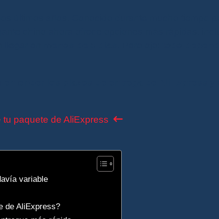
os últimos años. Conocido durante mucho tiempo p
igante chino ahora ofrece opciones más rápidas, inc
 llegar en
menos de 5 días
. Pero ojo:
todo depend
ra
entender los plazos de entrega de AliExpress
y 
 tu paquete de AliExpress
avía variable
e de AliExpress?