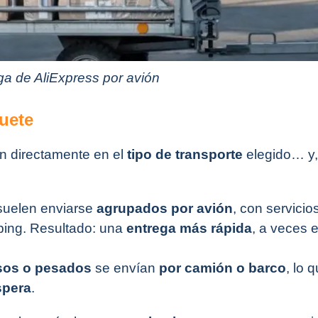
ga de AliExpress por avión
quete
en directamente en el
tipo de transporte
elegido… y,
uelen enviarse
agrupados por avión
, con servici
ping. Resultado: una
entrega más rápida
, a veces 
sos o pesados
se envían
por camión o barco
, lo 
spera
.