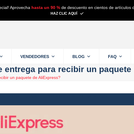
ecial! Aprovecha
hasta un 90 %
de descuento en cientos de artículos d
HAZ CLIC AQUÍ
VENDEDORES
BLOG
FAQ
e entrega para recibir un paquete
ecibir un paquete de AliExpress?
de lectura
Alain
21 marzo 2025