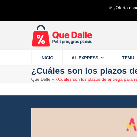
Saltear
🎉 ¡Oferta esp
al
contenido
principal
INICIO
ALIEXPRESS
TEMU
¿Cuáles son los plazos d
Que Dalle
»
¿Cuáles son los plazos de entrega para r
5 septiembre 2024
Aliexpress
10 minutos 