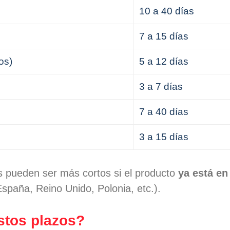
10 a 40 días
7 a 15 días
os)
5 a 12 días
3 a 7 días
7 a 40 días
3 a 15 días
s pueden ser más cortos si el producto
ya está en
spaña, Reino Unido, Polonia, etc.).
stos plazos?