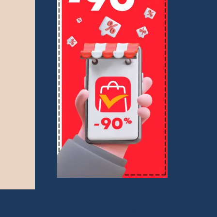
Comparto buenas ofertas a través de
1 votos)
enlaces de afiliado. No pagas nada