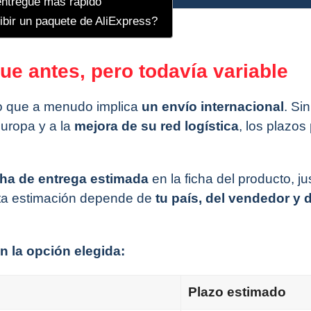
entregue más rápido
ibir un paquete de AliExpress?
e antes, pero todavía variable
 lo que a menudo implica
un envío internacional
. Sin
uropa y a la
mejora de su red logística
, los plazo
cha de entrega estimada
en la ficha del producto, ju
Esta estimación depende de
tu país, del vendedor y 
n la opción elegida:
Plazo estimado