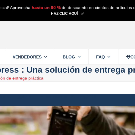
ecial! Aprovecha
hasta un 90 %
de descuento en cientos de artículos d
HAZ CLIC AQUÍ
VENDEDORES
BLOG
FAQ
C
ress : Una solución de entrega p
ión de entrega práctica
ectura
Alain
27 abril 2026