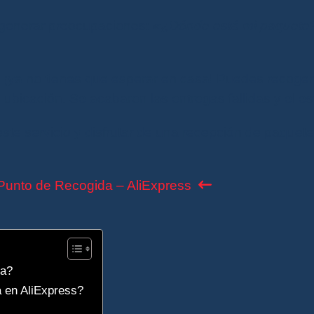
generar preocupaciones:
«¿Dónde está mi paquete
, ¡ya no tienes que esperar en casa! Puedes recoger
bicación. Se acabaron las entregas fallidas y el es
ste servicio y disfrutar de una recepción de paquet
 Punto de Recogida – AliExpress
da?
a en AliExpress?