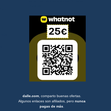
extra, pero ayudas a apoyar mi trabajo.
¡Gracias!
?»
o
 tu
trés.
es
dalle.com
, comparto buenas ofertas.
Algunos enlaces son afiliados, pero
nunca
pagas de más
.