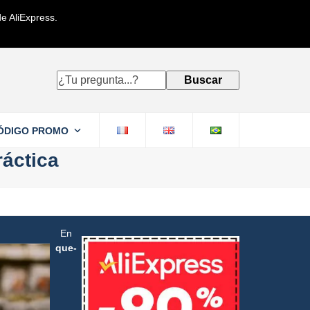
e AliExpress.
¿Tu
Buscar
pregunta...?
ÓDIGO PROMO
ráctica
En
que-