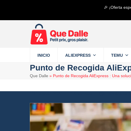
Saltear
🎉 ¡Oferta esp
al
contenido
principal
INICIO
ALIEXPRESS
TEMU
Punto de Recogida AliExp
Que Dalle
»
Punto de Recogida AliExpress : Una soluc
31 agosto 2024
Aliexpress
4 minutos de l