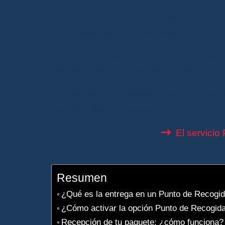
El
envío de AliExpress
a veces puede 
«¿Por qué aún no ha llegado?»
.
Con el
Punto de Recogida AliExpress
pedido cuando te convenga, cerca de tu u
En este artículo, veremos cómo activar e
sencilla, rápida y segura.
El servicio
Resumen
¿Qué es la entrega en un Punto de Recogi
¿Cómo activar la opción Punto de Recogid
Recepción de tu paquete: ¿cómo funciona?