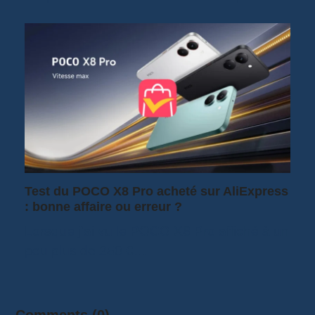
Test du POCO X8 Pro acheté sur AliExpress
: bonne affaire ou erreur ?
Lorsque j'ai vu le POCO X8 Pro affiché à un
peu plus de 250 €…
Comments (0)