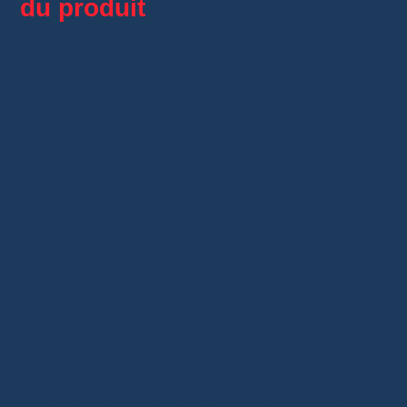
du produit
Ne vous fiez pas uniquement à la description
du vendeur.
Les avis des clients sont une
source précieuse pour juger de la qualité
d’un produit.
Privilégiez les articles avec une note d’au
moins 4,7 étoiles pour limiter les risques.
Lisez les avis détaillés afin de repérer
d’éventuels problèmes récurrents, comme
des défauts de fabrication, des retards de
livraison ou des différences avec la
description.
Consultez les avis contenant des photos et
vidéos pour vérifier la qualité réelle du
produit et éviter les mauvaises surprises.