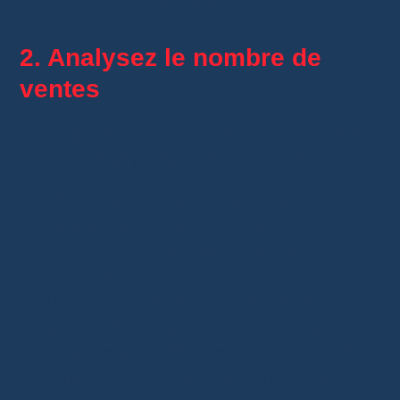
Note du produit
2. Analysez le nombre de
ventes
Le volume de ventes est un bon indicateur de
la fiabilité d’un produit et de son fournisseur.
Un produit avec un grand nombre de
commandes a plus de chances d’être
fiable et conforme aux attentes des
acheteurs.
Vérifiez l’évolution des ventes dans le
temps. Un produit récemment populaire
peut être une tendance passagère, tandis
qu’un article vendu régulièrement sur