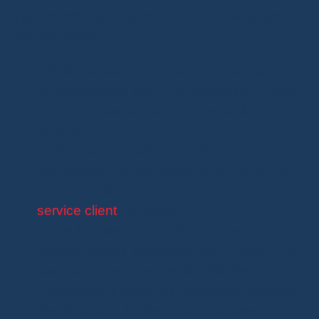
permet d’évaluer sa fiabilité et la satisfaction
de ses clients.
Privilégiez les boutiques ouvertes depuis
au moins deux ans. Une présence durable
sur AliExpress est souvent gage de
sérieux.
Vérifiez la note globale du fournisseur, qui
doit idéalement dépasser 95 %. Un score
élevé traduit une bonne réputation et un
service client
de qualité.
Consultez les avis sur le vendeur en
général, et pas seulement sur un produit en
particulier. Cela permet de détecter
d’éventuels problèmes récurrents, comme
des livraisons lentes ou un mauvais