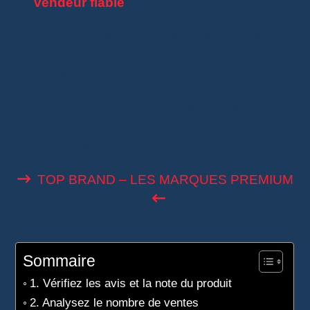
un
vendeur fiable
est essentiel.
Avec des milliers de fournisseurs disponibles,
comment éviter les arnaques et repérer les
meilleurs ?
Dans cet article, je vous donne toutes les clés
pour faire un choix éclairé et sécuriser vos
commandes.
TOP BRAND – LES MARQUES PREMIUM
Sommaire
1. Vérifiez les avis et la note du produit
2. Analysez le nombre de ventes