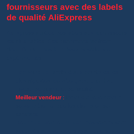
fournisseurs avec des labels
de qualité AliExpress
AliExpress attribue des labels aux fournisseurs
les plus fiables. Ces distinctions facilitent
l’identification des fournisseurs sérieux et
expérimentés.
Top Marque
: attribué aux boutiques les
plus réputées, ce label garantit un haut
niveau de qualité et de fiabilité.
Meilleur vendeur
:
indique que le produit
se vend bien et que les clients en sont
satisfaits.
Boutique Gold ou Silver
: ces statuts sont
accordés aux vendeurs ayant une solide