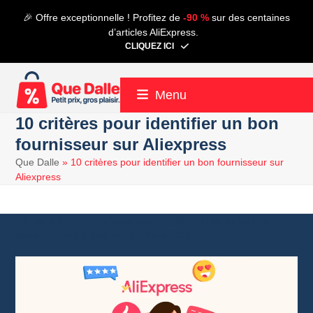
Contenu
🎉 Offre exceptionnelle ! Profitez de
-90 %
sur des centaines
de
d’articles AliExpress.
connexion
CLIQUEZ ICI
Menu
10 critères pour identifier un bon
fournisseur sur Aliexpress
Que Dalle
»
10 critères pour identifier un bon fournisseur sur
Aliexpress
5 mars 2025
Aliexpress
8 minutes de lecture
Alain
21 mars 2025