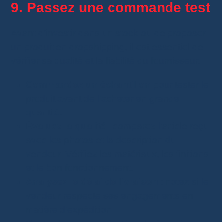
9. Passez une commande test
Avant d’investir dans un stock ou de proposer
un produit en dropshipping, il est essentiel de
vérifier sa qualité et la fiabilité du fournisseur.
Commandez un échantillon
pour tester le
produit avant de l’acheter en grande
quantité.
Évaluez la qualité
: comparez l’article reçu
avec les photos et la description du
vendeur. Vérifiez les matériaux, les finitions
et le bon fonctionnement.
Analysez le délai de livraison
: notez si le
vendeur respecte ses engagements en
matière d’expédition.