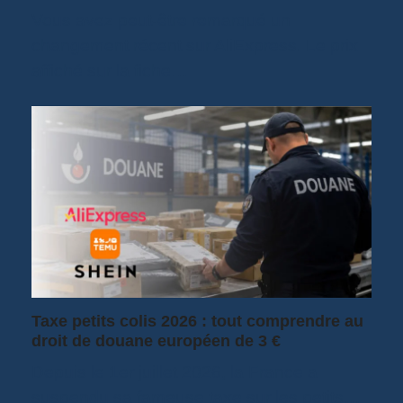
Vous avez peut-être remarqué un
changement récent sur AliExpress. Le prix
affiché sur la fiche…
Taxe petits colis 2026 : tout comprendre au
droit de douane européen de 3 €
Depuis le 1er juillet 2026, la France a
suspendu sa fameuse taxe sur les petits…