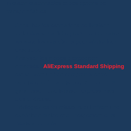
livraison raisonnables et des options de
transport fiables.
Consultez les estimations de livraison
indiquées sur la fiche produit et comparez-
les avec les avis clients pour vérifier leur
exactitude.
Analysez les modes d’expédition
proposés :
AliExpress Standard Shipping
est souvent un bon compromis entre
rapidité et coût, tandis que
DHL
ou
UPS
garantissent une livraison express mais
plus onéreuse.
Privilégiez les fournisseurs qui offrent une
expédition rapide et qui respectent leurs
délais annoncés.