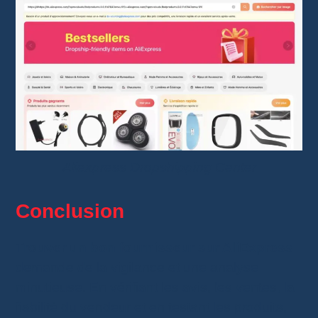
Aliexpress Dropshipping Center
Conclusion
Trouver un bon fournisseur sur AliExpress
demande de la vigilance et une analyse
minutieuse. En vérifiant les avis, les ventes, la
fiabilité du vendeur et en testant les produits,