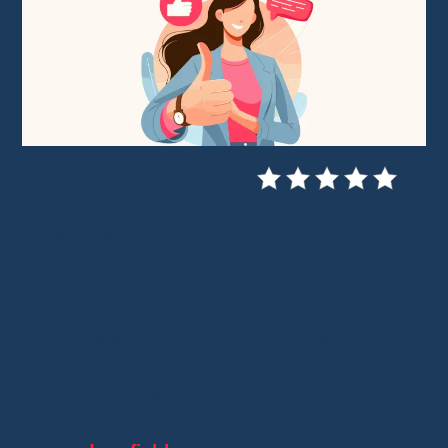
Vous cherchez un
bon fournisseur sur
AliExpress
pour vos achats ou votre activité
en ligne ?
Que vous soyez un particulier à la recherche
d’un bon plan, un
dropshipper
en quête de
partenaires sérieux ou un
e-commerçant
soucieux de la qualité de ses produits, choisir