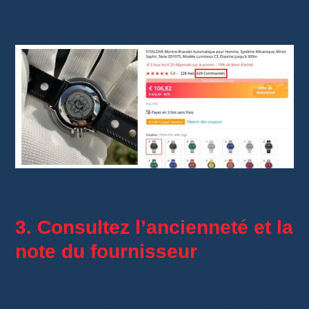
plusieurs mois ou années est souvent plus
sûr.
Le nombre de commandes
3. Consultez l’ancienneté et la
note du fournisseur
Un fournisseur expérimenté inspire plus
confiance qu’un nouveau venu. Son historique