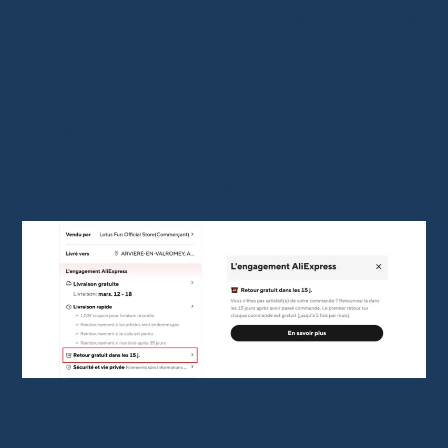
vous pourrez renvoyer l’article sans frais si
celui-ci ne correspond pas à vos attentes.
Lisez attentivement la politique de
remboursement
: certains fournisseurs
exigent un retour du produit pour
rembourser, tandis que d’autres offrent un
remboursement partiel sans renvoi.
Politique de retour