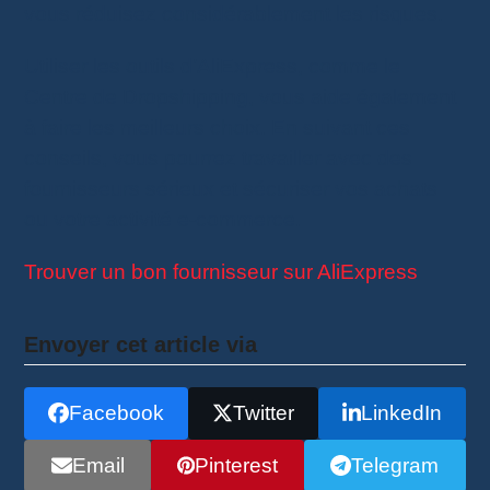
vous réduisez considérablement les risques.
Utiliser les outils d’AliExpress, comme le
Centre de Dropshipping, vous aide également
à faire les meilleurs choix. En suivant ces
conseils, vous pourrez travailler avec des
fournisseurs sérieux et sécuriser vos achats
ou votre activité e-commerce.
Trouver un bon fournisseur sur AliExpress
Envoyer cet article via
Facebook
Twitter
LinkedIn
Email
Pinterest
Telegram