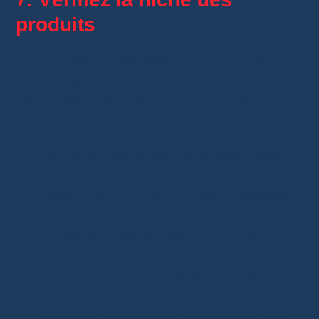
produits
Un fournisseur spécialisé dans une catégorie
de produits est souvent plus fiable et propose
une meilleure qualité que les vendeurs
généralistes.
Privilégiez les boutiques spécialisées
dans un domaine précis, comme
l’électronique, la mode ou les accessoires
auto. Elles ont généralement une meilleure
maîtrise de leurs produits et un meilleur
service après-vente.
Évitez les fournisseurs qui proposent
des articles trop variés
, allant des
vêtements aux gadgets électroniques. Un