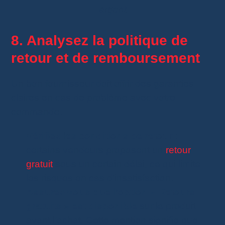
argent
8. Analysez la politique de
retour et de remboursement
Un bon fournisseur doit offrir des garanties
claires en cas de problème avec votre
commande.
Vérifiez les conditions de retour
:
certains vendeurs proposent un
retour
gratuit
sous un certain délai, ce qui limite
les risques en cas d’insatisfaction.
Assurez-vous que l’option « Retours
gratuits » est disponible
sur le produit
avant l’achat. Cette mention signifie que