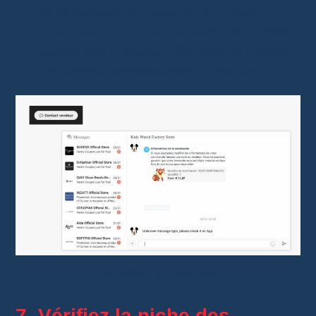
généralement en moins de 24 heures.
Analysez la qualité des réponses
: elles
doivent être précises, détaillées et montrer
une bonne connaissance du produit.
Contacter un vendeur
7. Vérifiez la niche des