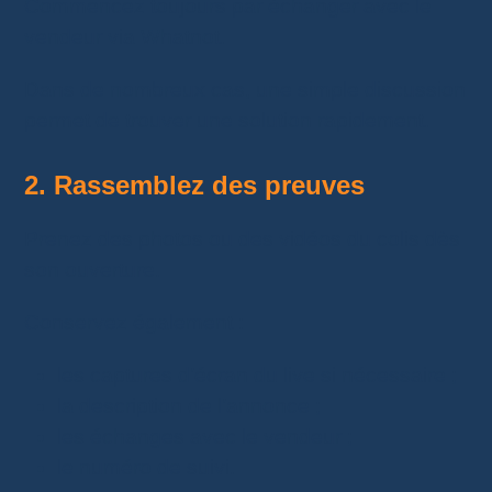
Commencez toujours par échanger avec le
vendeur via Whatnot.
Dans de nombreux cas, une simple discussion
permet de trouver une solution rapidement.
2. Rassemblez des preuves
Prenez des photos ou des vidéos du colis dès
son ouverture.
Conservez également :
les captures d’écran du live si nécessaire ;
la description de l’annonce ;
les échanges avec le vendeur ;
le numéro de suivi.