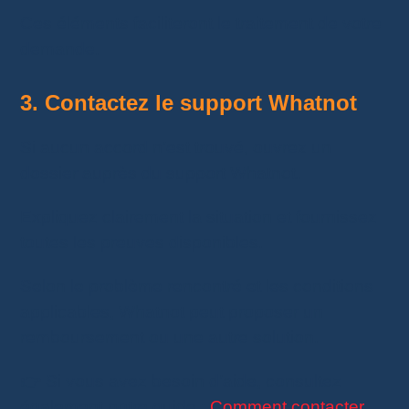
Ces éléments faciliteront le traitement de votre
demande.
3. Contactez le support Whatnot
Si aucun accord n’est trouvé, ouvrez un
dossier auprès du support Whatnot.
Expliquez clairement la situation et fournissez
toutes les preuves disponibles.
Selon le problème rencontré et les conditions
applicables, Whatnot peut proposer un
remboursement ou une autre solution.
👉 Si vous avez besoin d’aide, consultez
également notre guide :
Comment contacter