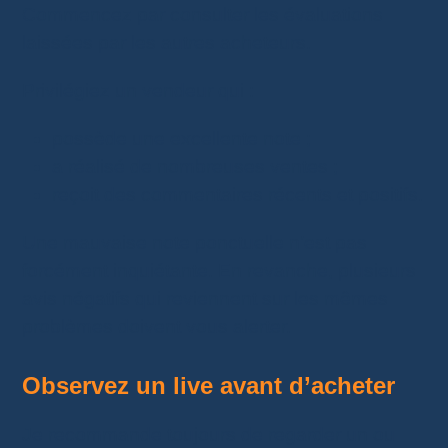
Commencez par consulter les évaluations
laissées par les autres acheteurs.
Privilégiez un vendeur qui :
possède une excellente note ;
a réalisé de nombreuses ventes ;
reçoit des commentaires récents et positifs.
Une mauvaise note ponctuelle n’est pas
forcément inquiétante. En revanche, plusieurs
avis négatifs qui reviennent sur les mêmes
problèmes doivent vous alerter.
Observez un live avant d’acheter
Je recommande toujours de regarder un ou