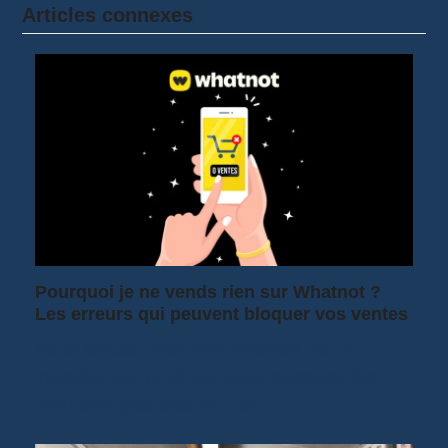
Articles connexes
Pourquoi je ne vends rien sur Whatnot ?
Les erreurs qui peuvent bloquer vos ventes
Vous lancez votre live Whatnot, vous
installez vos produits, vous attendez les
premiers spectateurs… et…