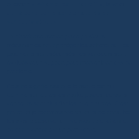
question
« Whatnot est-il fiable ? »
, la voici :
oui, à condition d’acheter auprès de
vendeurs sérieux.
La plateforme met en place plusieurs
mécanismes pour protéger les acheteurs. Les
paiements sont sécurisés, les vendeurs sont
évalués et un support peut intervenir en cas de
problème.
Cela ne signifie pas que le risque est nul.
Comme sur toutes les marketplaces, certains
vendeurs sont plus fiables que d’autres. C’est
pourquoi je recommande toujours de consulter
les avis, d’observer un live avant d’enchérir et
de commencer par un petit achat.