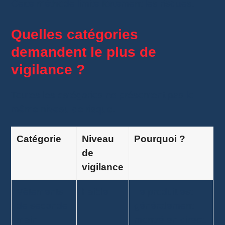
Cette méthode limite fortement les risques.
Quelles catégories
demandent le plus de
vigilance ?
Toutes les catégories ne présentent pas le
même niveau de risque.
Catégorie
Niveau
Pourquoi ?
de
vigilance
Vêtements
Faible
Le produit est
de seconde
généralement
main
montré en direct.