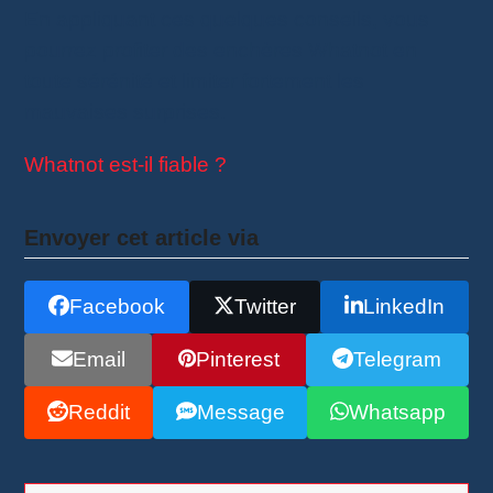
En appliquant ces quelques conseils, vous
pourrez profiter des enchères Whatnot en
toute sérénité et limiter fortement les
mauvaises surprises.
Whatnot est-il fiable ?
Envoyer cet article via
Facebook
Twitter
LinkedIn
Email
Pinterest
Telegram
Reddit
Message
Whatsapp