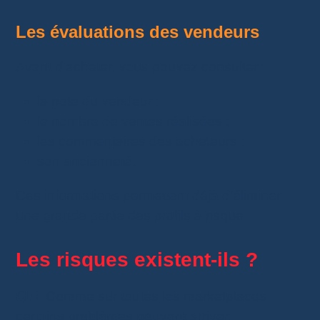
Les évaluations des vendeurs
Avant d’acheter, vous pouvez consulter :
la note du vendeur ;
le nombre de ventes réalisées ;
les commentaires des acheteurs ;
son ancienneté.
Ces informations permettent déjà d’éliminer
une grande partie des profils à risque.
Les risques existent-ils ?
Oui.
Comme sur toutes les marketplaces,
certains problèmes peuvent arriver.