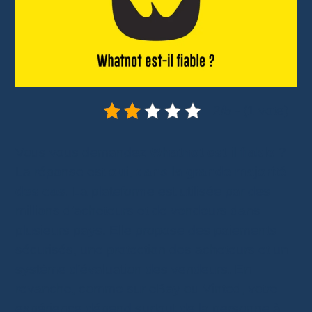
2/5 - (1 vote)
Vous vous demandez
Whatnot est il fiable
?
La réponse est
oui, dans la grande majorité
des cas
. La plateforme est utilisée par des
millions d’acheteurs et de vendeurs dans
plusieurs pays. Elle propose des paiements
sécurisés, une protection des acheteurs et un
système d’évaluation des vendeurs. En
revanche, comme sur eBay ou Vinted, votre
expérience dépend surtout de la personne à