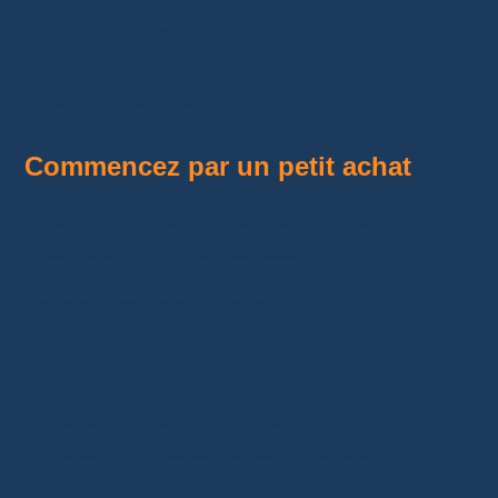
Les bonnes affaires existent, mais les prix trop
beaux pour être vrais cachent parfois une
mauvaise surprise.
Commencez par un petit achat
Si vous découvrez un vendeur, achetez
d’abord un objet peu coûteux.
Vous pourrez ainsi vérifier :
la qualité de l'emballage ;
la rapidité d’expédition ;
la conformité du produit ;
la communication avec le vendeur.