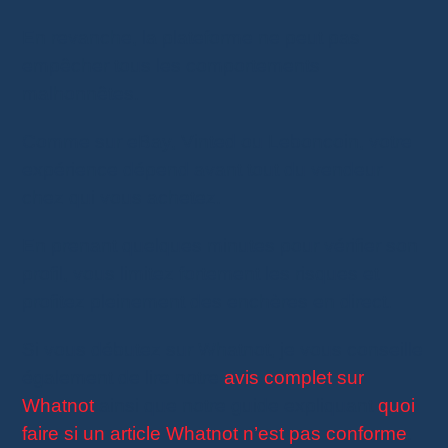
En revanche, la plateforme ne peut pas
empêcher tous les comportements
malhonnêtes.
Comme sur eBay, Vinted ou Leboncoin, votre
expérience dépend avant tout du vendeur
chez qui vous achetez.
En prenant quelques minutes pour vérifier son
profil, vous limitez fortement les risques et
profitez pleinement des enchères en direct.
Si vous débutez sur Whatnot, je vous conseille
également de lire notre
avis complet sur
Whatnot
ainsi que notre guide expliquant
quoi
faire si un article Whatnot n’est pas conforme
.