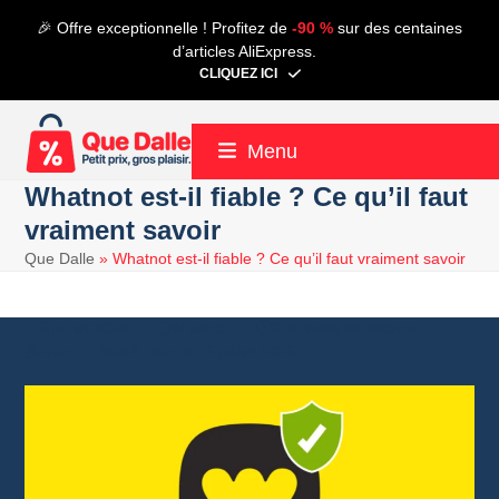
Contenu
🎉 Offre exceptionnelle ! Profitez de
-90 %
sur des centaines
de
d’articles AliExpress.
connexion
CLIQUEZ ICI
Menu
Whatnot est-il fiable ? Ce qu’il faut
vraiment savoir
Que Dalle
»
Whatnot est-il fiable ? Ce qu’il faut vraiment savoir
6 juillet 2026
Whatnot
9 minutes de lecture
Alain
6 juillet 2026