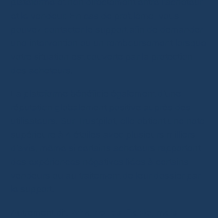
plateforme et non directement entre l’acheteur
et le vendeur. En cas de problème, vous
pouvez contacter le support afin de demander
une intervention ou un remboursement lorsque
votre situation est couverte par la protection
des acheteurs.
La plateforme bénéficie également d’une
réputation globalement positive auprès des
utilisateurs. Sur Trustpilot, elle obtient une note
supérieure à 4 étoiles avec plusieurs milliers
d’avis, même si certains acheteurs rapportent
des expériences négatives liées à certains
vendeurs ou au traitement de leur dossier par
le support.
Autrement dit,
Whatnot est fiable, mais