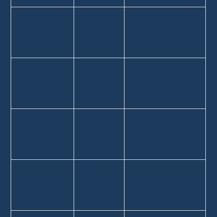
Jeux vidéo
Faible à
Vérifiez
moyen
simplement l’état
annoncé.
Figurines
Moyen
Attention aux
copies non
officielles.
Sneakers
Élevé
Risque de
contrefaçon
selon le vendeur.
Luxe
Élevé
Authenticité
parfois difficile à
vérifier.