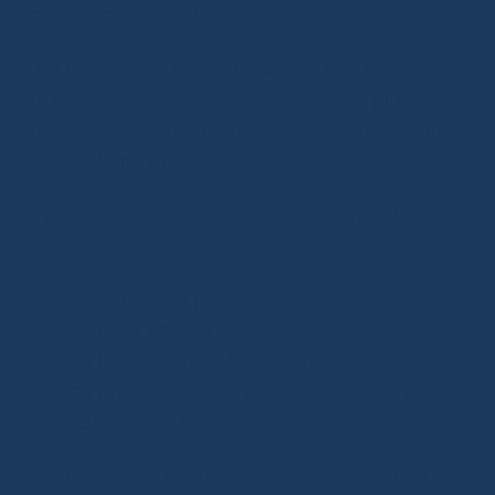
tendance assez claire.
Les utilisateurs satisfaits expliquent souvent
qu’ils achètent régulièrement depuis plusieurs
mois, voire plusieurs années, sans rencontrer
de problème majeur.
À l’inverse, les avis négatifs concernent
principalement :
des vendeurs peu sérieux ;
des colis perdus ;
des litiges parfois longs à résoudre ;
des produits qui ne correspondaient pas
totalement à la description.
Le consensus est finalement assez simple :