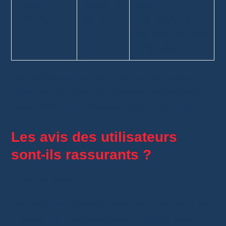
Cartes à
Moyen à
Valeur
collectionner
élevé
importante et
état parfois sujet
à discussion.
Ces catégories ne sont pas dangereuses en
elles-mêmes. Elles nécessitent simplement
davantage de vérifications avant d’acheter.
Les avis des utilisateurs
sont-ils rassurants ?
Dans l’ensemble, oui.
Les retours publiés sur Reddit, Trustpilot et les
groupes de collectionneurs montrent une