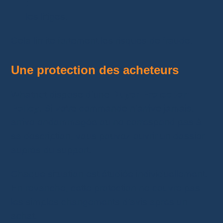
;
les litiges.
Cela limite fortement les risques de fraude.
Une protection des acheteurs
Whatnot dispose d’une
Buyer Protection
Policy
. Si votre commande n’arrive jamais,
arrive endommagée ou ne correspond pas à
sa description, vous pouvez ouvrir un dossier
auprès du support.
Chaque situation est étudiée individuellement.
En revanche, cette protection ne couvre pas
les simples changements d’avis après un
achat.