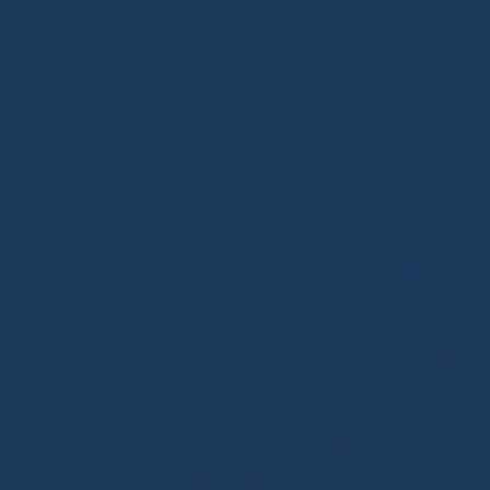
Les plus fréquents sont :
un article différent de celui présenté ;
un colis perdu ;
un retard d’expédition ;
des contrefaçons dans certaines
catégories.
Ces situations restent minoritaires mais elles
existent.
D’ailleurs, les discussions Reddit montrent que
les utilisateurs expérimentés ne remettent
généralement pas en cause Whatnot. Ils
insistent surtout sur l’importance de choisir un
vendeur sérieux plutôt que d’acheter chez