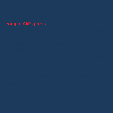
simple et rapide.
Les clients peuvent initier un retour via leur
compte AliExpress
, imprimer l’étiquette de
retour, et déposer le colis dans un point relais.
La politique de
retours gratuits
s’applique à
des millions d’articles. Les vêtements,
accessoires, gadgets électroniques, et articles
de maison sont les plus courants.
Cependant, certains articles spécifiques
peuvent ne pas être éligibles, selon les
conditions du vendeur.
Les politiques de retour de concurrents
comme Amazon et eBay sont également