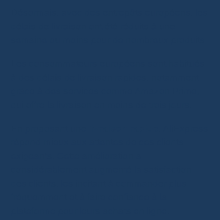
Désormais, avec des entrepôts européens, les
délais de livraison ont été réduits à une
semaine ou moins pour de nombreux produits.
Les consommateurs européens sont habitués
à des délais de livraison rapides, notamment
grâce à des services comme Amazon Prime,
qui offre la livraison en moins de trois jours.
En proposant une
livraison rapide
, AliExpress
répond mieux aux attentes de ces clients
exigeants. Cette amélioration a
considérablement augmenté la satisfaction
des clients, les incitant à commander plus
fréquemment et à faire confiance à la
plateforme pour leurs achats en ligne.