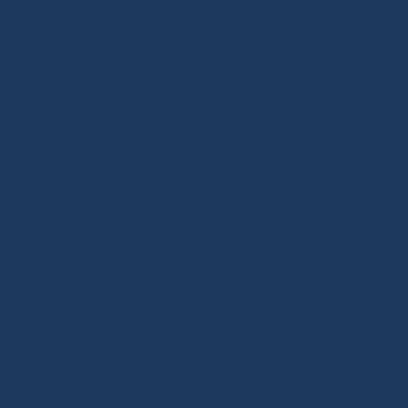
La plateforme chinoise a réduit les délais de
livraison grâce à des entrepôts en Europe. La
politique de remboursement offre une sécurité
supplémentaire aux clients.
Les retours gratuits permettent aux acheteurs
de retourner facilement les articles non
satisfaisants.
À l’avenir, AliExpress pourrait étendre ses
entrepôts pour accélérer encore les livraisons.
La plateforme pourrait également améliorer la
facilité des retours et renforcer ses politiques
de remboursement.
Ces évolutions continueront d’attirer de