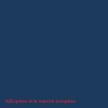
nouveaux clients et de fidéliser les clients
existants.
Pour les consommateurs, ces avantages
signifient plus de
confiance
et de
satisfaction
lors des achats en ligne. Pour le marché
européen du e-commerce, AliExpress impose
une concurrence accrue, obligeant les autres
plateformes à innover.
En conclusion, les stratégies d’AliExpress
renforcent sa position sur le marché européen,
offrant une expérience client améliorée et
stimulant la compétitivité globale du secteur.
AliExpress et le marché européen