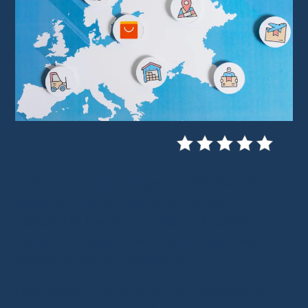
AliExpress
, filiale du groupe Alibaba, offre une
vaste gamme de produits à des prix
compétitifs. Depuis sa création, la plateforme a
conquis un large public grâce à ses offres
variées et ses
prix attractifs
.
Cependant, pour renforcer sa présence en