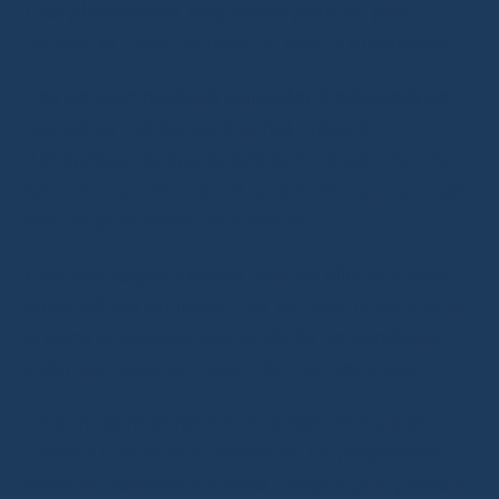
Ces plateformes réagissent pour ne pas
perdre de parts de marché face à AliExpress.
Les consommateurs européens adoptent de
nouvelles habitudes d’achat grâce à
AliExpress. Ils apprécient la
livraison rapide
,
les
retours gratuits
, et le
remboursement
en
cas de problèmes de livraison.
Ces avantages incitent plus de clients à faire
leurs achats en ligne. Les acheteurs sont plus
enclins à essayer des produits de vendeurs
internationaux en raison de ces garanties.
La part de marché d’AliExpress en Europe
connaît une forte croissance. La plateforme
attire de nouveaux clients chaque jour grâce à