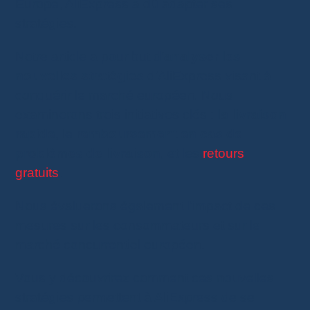
Europe, AliExpress a dû adapter ses
stratégies.
Notre article a pour but d’
analyser les
nouvelles stratégies
d’AliExpress visant à
conquérir le marché européen. Nous
examinerons trois initiatives clés :
la livraison
rapide
, le
remboursement en cas de
problèmes de livraison
, et les
retours
gratuits
.
Nous évaluerons également l’impact de ces
mesures sur les consommateurs et sur le
marché concurrentiel européen.
Vous y découvrirez comment ces nouvelles
stratégies permettent à AliExpress de se