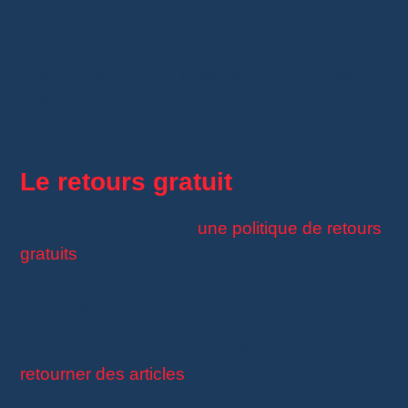
remboursement complet en moins d’une
semaine. De même, John, un client
britannique, a eu un colis perdu. AliExpress a
traité sa demande rapidement et il a été
remboursé sans complications.
Le retours gratuit
AliExpress
a instauré
une politique de retours
gratuits
pour attirer plus de clients en Europe.
Cette initiative vise à améliorer l’expérience
utilisateur.
AliExpress permet désormais aux clients de
retourner des articles
sans frais
supplémentaires. La procédure de retour est