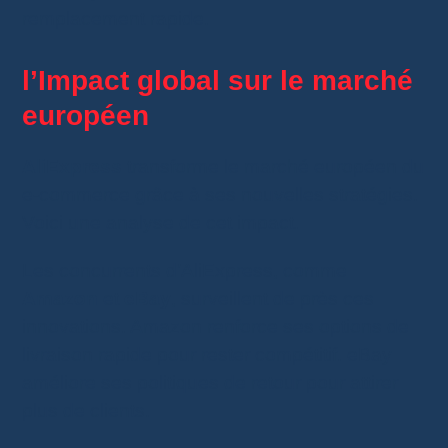
remplacement rapide.
l’Impact global sur le marché
européen
AliExpress
transforme le marché européen du
e-commerce grâce à ses nouvelles stratégies.
Voici une analyse de cet impact.
Les concurrents d’AliExpress, comme
Amazon
et
eBay
, surveillent de près ces
innovations. Amazon renforce ses options de
livraison rapide pour rester compétitif. eBay
améliore ses politiques de retour pour attirer
plus de clients.