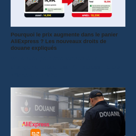
Pourquoi le prix augmente dans le panier
AliExpress ? Les nouveaux droits de
douane expliqués
Vous avez peut-être remarqué un
changement récent sur AliExpress. Le prix
affiché sur la fiche…