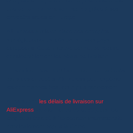
européens. La plateforme propose désormais
une
option de livraison rapide
grâce à ses
entrepôts situés en Europe.
AliExpress a mis en place des entrepôts
stratégiquement situés dans divers pays
européens. Cette initiative permet de réduire
considérablement les délais de livraison.
En stockant des produits couramment achetés
dans ces entrepôts, AliExpress peut expédier
les commandes beaucoup plus rapidement.
Auparavant,
les délais de livraison sur
AliExpress
variaient entre 30 et 60 jours. Ce
long délai était dû à l’expédition internationale,
principalement depuis la Chine.