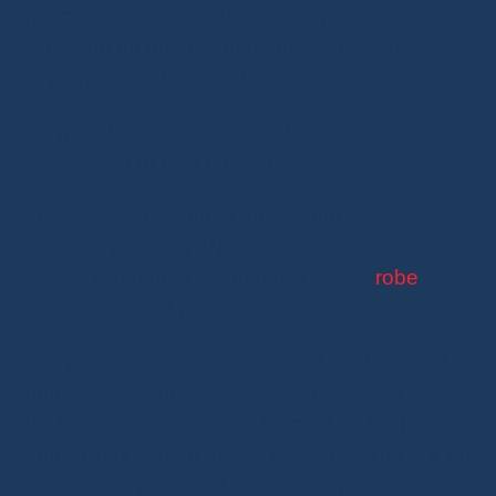
généreuses. Cependant, AliExpress se
distingue en offrant cette option sur une plus
large gamme de produits.
De plus, le processus de retour est souvent
plus simple et plus convivial.
Les clients européens apprécient cette
nouvelle politique. Par exemple, Sophie, une
cliente allemande, a commandé une
robe
qui
ne lui convenait pas.
Elle a pu la retourner facilement et obtenir un
remboursement complet. Un autre client,
Pedro, en Espagne, a acheté un gadget
défectueux. Grâce aux
retours gratuits
, il a pu
le renvoyer sans frais et recevoir un