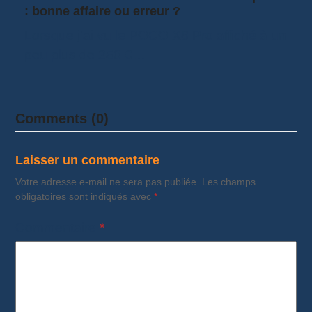
: bonne affaire ou erreur ?
Lorsque j'ai vu le POCO X8 Pro affiché à un
peu plus de 250 €…
Comments (0)
Laisser un commentaire
Votre adresse e-mail ne sera pas publiée.
Les champs
obligatoires sont indiqués avec
*
Commentaire
*