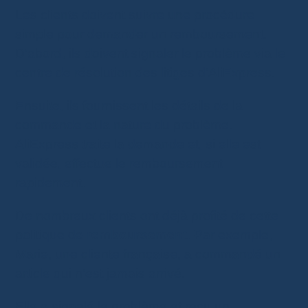
Les clients doivent suivre une procédure
simple pour demander un remboursement.
D’abord, ils doivent signaler le problème via le
centre de résolution des litiges d’AliExpress.
Ensuite, ils fournissent les détails de la
commande et la nature du problème.
AliExpress traite la demande et, si elle est
validée, effectue le remboursement
rapidement.
De nombreux clients ont déjà profité de cette
politique de
remboursement
. Par exemple,
Marie, une cliente française, a commandé un
article qui n’est jamais arrivé.
Elle a signalé le problème et reçu un