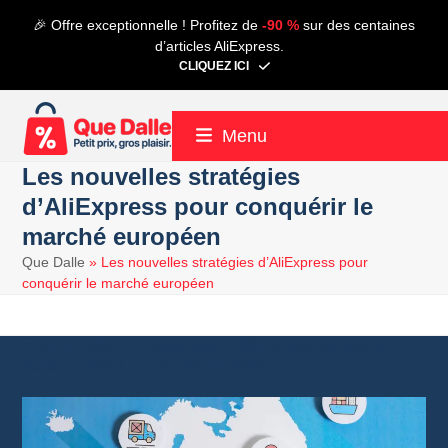
Contenu
🎉 Offre exceptionnelle ! Profitez de
-90 %
sur des centaines
de
d’articles AliExpress.
connexion
CLIQUEZ ICI
Menu
Les nouvelles stratégies
d’AliExpress pour conquérir le
marché européen
Que Dalle
»
Les nouvelles stratégies d’AliExpress pour
conquérir le marché européen
24 juin 2024
Aliexpress
6 minutes de lecture
Alain
24 juin 2024