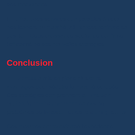
ses innovations.
En offrant des services comparables à ceux
des leaders du marché, AliExpress renforce sa
position. Cette croissance soutenue confirme
l’efficacité de ses nouvelles stratégies.
Conclusion
AliExpress
a mis en place plusieurs
avantages pour séduire le marché européen.
Ces stratégies comprennent la
livraison
rapide
, le
remboursement
en cas de
problèmes de livraison, et les
retours gratuits
.
Ces mesures ont transformé l’expérience
d’achat des consommateurs européens.