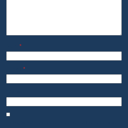
Nom
*
E-mail
*
Site web
Enregistrer mon nom, mon e-mail et mon site