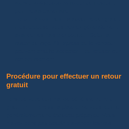
alors une étiquette de retour ou indique un
point relais partenaire.
Retour à vos frais :
si aucun retour gratuit
n’est proposé, vous devrez généralement
avancer les frais d’expédition. Selon la
raison du litige, AliExpress ou le vendeur
peuvent ensuite accepter… ou refuser leur
remboursement.
Procédure pour effectuer un retour
gratuit
Lorsque votre commande bénéficie du
retour
gratuit AliExpress
, la plateforme vous fournit
généralement une étiquette prépayée. Vous
n’avez donc pas besoin d’avancer les frais