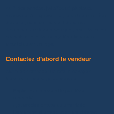
Au fil des années, j’ai effectué plusieurs
retours sur AliExpress. La plupart se sont bien
déroulés, mais certains ont demandé
davantage de démarches que prévu. Voici les
conseils que je donne systématiquement
avant d’ouvrir un litige.
Contactez d’abord le vendeur
Avant de demander un retour, envoyez
toujours un message au vendeur.
Expliquez clairement le problème
rencontré.
Ajoutez des photos ou une vidéo.
Demandez si une solution amiable est