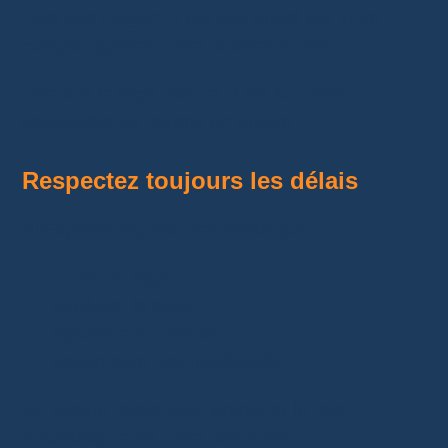
Tant que l’argent n’est pas arrivé sur votre
compte, gardez votre dossier ouvert.
Une fois le litige clôturé, il est souvent
impossible de revenir en arrière.
Respectez toujours les délais
AliExpress impose des délais pour :
ouvrir un litige ;
expédier le colis ;
répondre au vendeur ;
transmettre des justificatifs.
Un simple retard peut entraîner le rejet
automatique de votre demande.