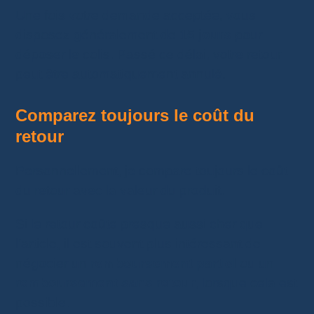
Une fois votre demande acceptée, vous
disposez généralement de
15 jours
pour
déposer le colis. Passé ce délai, votre retour
peut être automatiquement annulé.
Comparez toujours le coût du
retour
Personnellement, je compare toujours le coût
du retour avec la valeur du produit.
Si le retour coûte presque aussi cher que
l’article, il est souvent plus intéressant de
négocier un
remboursement partiel
ou un
remboursement sans retour
, lorsque cela est
possible.