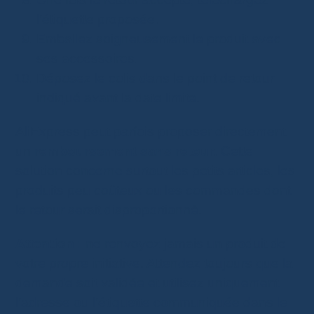
l’étiquette proposée.
Emballez soigneusement le produit avec
ses accessoires.
Déposez le colis dans le point de retour
indiqué avant la date limite.
AliExpress peut parfois proposer directement
un
remboursement sans retour
. Cette
solution concerne surtout les petits articles, les
produits peu coûteux ou les commandes dont
le retour serait disproportionné.
Attention :
ne renvoyez jamais un produit de
votre propre initiative. Attendez toujours que la
demande soit validée et utilisez uniquement
l’adresse ou l’étiquette communiquée dans le