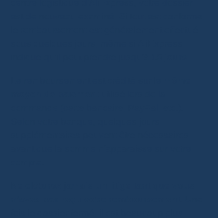
centre logistique d’AliExpress, votre dossier
est de nouveau examiné. Si tout est conforme,
le remboursement est généralement effectué
sous quelques jours, même si AliExpress
indique qu’il peut prendre jusqu’à
15 jours
.
Le remboursement est crédité sur le
même
moyen de paiement
utilisé lors de la
commande (carte bancaire, PayPal, etc.).
Selon votre banque, quelques jours
supplémentaires peuvent être nécessaires
avant que la somme n’apparaisse sur votre
compte.
Ne clôturez jamais un litige tant que vous
n’avez pas reçu votre remboursement.
Une
fois le dossier fermé, il est beaucoup plus