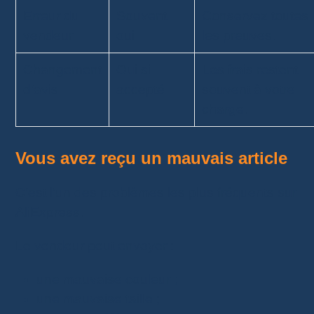
Erreur du
Souvent
Conservez toutes
vendeur
oui
les preuves.
Changement
Oui si
Les frais restent
d’avis
accepté
souvent à votre
charge.
Vous avez reçu un mauvais article
C’est l’un des problèmes les plus fréquents sur
AliExpress.
Le vendeur peut envoyer :
une mauvaise couleur ;
une mauvaise taille ;