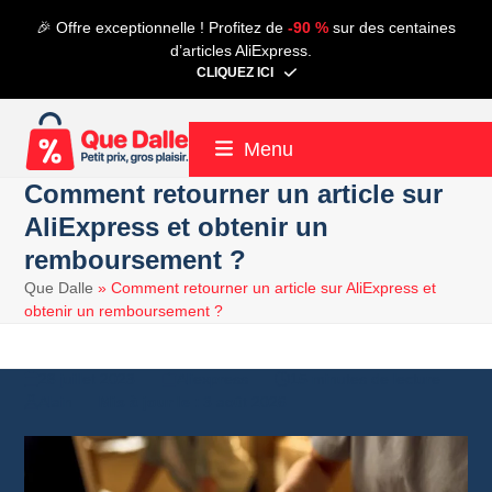
Contenu
🎉 Offre exceptionnelle ! Profitez de
-90 %
sur des centaines
de
d’articles AliExpress.
connexion
CLIQUEZ ICI
Menu
Comment retourner un article sur
AliExpress et obtenir un
remboursement ?
Que Dalle
»
Comment retourner un article sur AliExpress et
obtenir un remboursement ?
28 juillet 2023
Aliexpress
15 minutes de lecture
Alain
3 août 2026