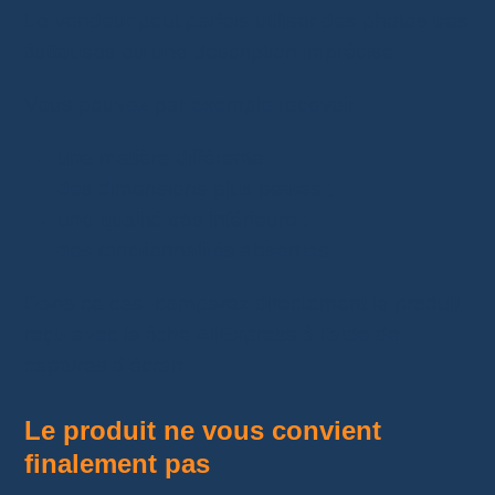
Le vendeur peut parfois utiliser des photos très
flatteuses ou une description imprécise.
Vous pouvez par exemple recevoir :
une matière différente ;
des dimensions plus petites ;
une qualité très inférieure ;
des fonctionnalités absentes.
Dans ce cas, comparez directement le produit
reçu avec la fiche AliExpress à l’aide de
captures d’écran.
Le produit ne vous convient
finalement pas