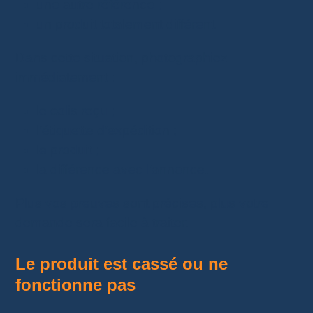
une autre référence ;
un produit totalement différent.
Dans cette situation, photographiez
immédiatement :
le colis reçu ;
l’étiquette d’expédition ;
le produit ;
la différence avec l’annonce.
Plus vos preuves sont précises, plus votre
demande sera facile à traiter.
Le produit est cassé ou ne
fonctionne pas