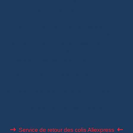
En revanche, si le retour est facile à initier,
obtenir un remboursement complet
,
notamment des frais de retour lorsqu’ils sont à
la charge du vendeur, peut parfois s’avérer
plus compliqué. De nombreux acheteurs
rapportent en effet des difficultés avec le
service client, même lorsqu’ils respectent
toutes les consignes de la plateforme.
Dans ce guide, je vous explique
comment
retourner un produit sur AliExpress
, quelles
sont les différentes options de retour, les
erreurs à éviter et les précautions à prendre
pour maximiser vos chances d’obtenir votre
remboursement.
Service de retour des colis Aliexpress