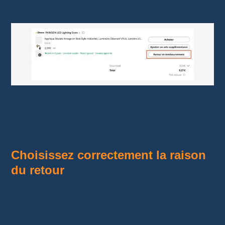
litige.
Ouvrez la procédure de retour et de
remboursement depuis votre commande
AliExpress.
Choisissez correctement la raison
du retour
La raison sélectionnée peut influencer la prise
en charge des frais. Il est donc important de
choisir l’option qui correspond réellement au