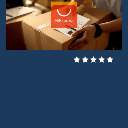
Vous souhaitez
retourner un article sur
AliExpress
? Que le produit soit défectueux,
non conforme à la description, arrivé cassé ou
qu’il ne corresponde tout simplement pas à
vos attentes, AliExpress propose une
procédure de retour relativement simple.