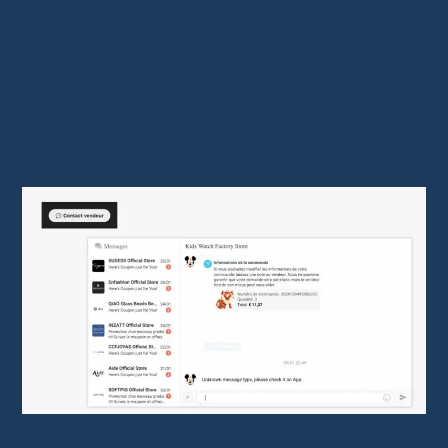
possible.
Dans certains cas, le vendeur peut proposer
un
remboursement partiel
, un nouvel envoi
ou un remboursement complet sans avoir à
retourner le produit.
Un échange avec le vendeur permet parfois