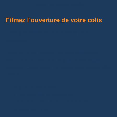
d’éviter un retour inutile.
Filmez l’ouverture de votre colis
C’est probablement le conseil le plus
important.
Lorsque vous recevez un colis AliExpress,
filmez son ouverture si le produit est fragile ou
coûteux. Cette vidéo constitue une preuve très
utile si :
le produit est cassé ;
il manque des accessoires ;
vous avez reçu le mauvais article ;
le colis est vide.