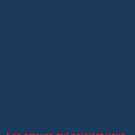
Il arrive également qu’un article corresponde
parfaitement à l’annonce, mais ne réponde
finalement pas à vos attentes.
Cela concerne souvent :
les vêtements ;
les chaussures ;
les accessoires ;
les objets de décoration.
Avant de demander un retour, vérifiez toujours
qui prendra en charge les frais d’expédition.
Sur certains produits, le retour peut coûter
presque aussi cher que l’article lui-même.