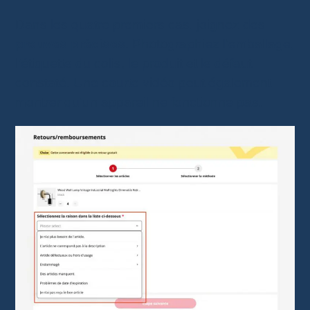
Dans les quatre premiers cas, joignez des
preuves précises
. Photographiez l’emballage,
l’étiquette du colis, le produit et le défaut
constaté. Une courte vidéo peut également
montrer qu’un appareil ne fonctionne pas.