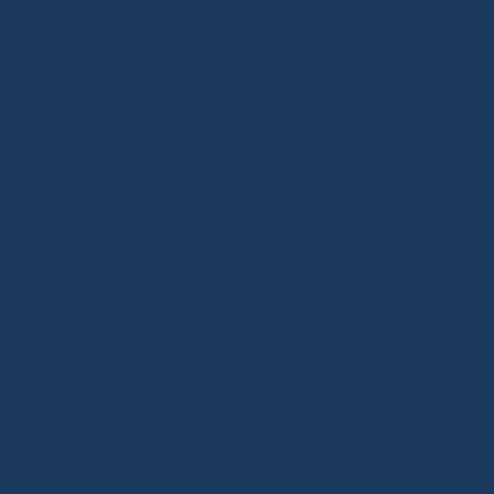
problème rencontré.
Article non conforme à la description :
le
produit reçu ne correspond pas aux
caractéristiques, aux dimensions, à la
couleur ou aux fonctions annoncées.
Produit endommagé :
l’article est arrivé
cassé, rayé ou inutilisable.
Produit défectueux :
l’objet ne fonctionne
pas correctement.
Mauvais article reçu :
le vendeur vous a
envoyé un autre modèle ou une autre
référence.
Produit qui ne convient pas :
la taille, le
style ou le résultat ne répond pas à vos
attentes.