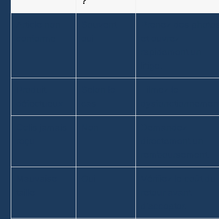
?
Article non
Souvent
Prenez des photo
conforme
oui
et ouvrez
rapidement un
litige.
Produit
Selon le
Filmez le
défectueux
cas
dysfonctionnemen
Colis jamais
Non
Demandez
reçu
directement un
remboursement.
Mauvaise
Oui
Vérifiez le coût du
taille
retour avant
d’accepter.