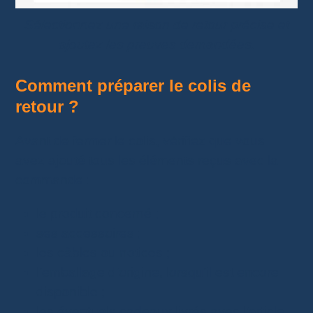
Sélectionnez une raison de retour précise et
ajoutez les preuves demandées.
Comment préparer le colis de
retour ?
Avant de fermer le colis, vérifiez que vous
avez ajouté tous les éléments reçus avec la
commande :
le produit concerné ;
ses accessoires ;
les câbles ou notices ;
l’emballage d’origine, lorsqu’il est encore
disponible ;
les éventuels cadeaux livrés avec l’article.