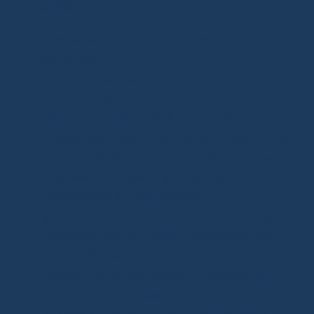
d’expédition.
Connectez-vous à votre compte
AliExpress.
Rendez-vous dans la rubrique
« Mes
commandes »
.
Sélectionnez le produit concerné.
Cliquez sur
« Retours/Remboursements
»
ou
« Retourner les marchandises »
.
Choisissez la raison qui correspond
précisément à votre situation.
Ajoutez des photos ou une vidéo lorsque le
produit est endommagé, défectueux ou
non conforme.
Envoyez votre demande et attendez la
décision d’AliExpress.
Une fois le retour accepté, téléchargez