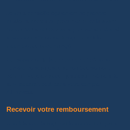
Je vous conseille également de prendre
plusieurs photos du produit et du colis avant
l’envoi. Vous pourrez ainsi prouver son état si
le vendeur affirme avoir reçu un article
incomplet ou endommagé.
Conservez enfin la
preuve de dépôt
et le
numéro de suivi jusqu’au remboursement
définitif. Ne jetez aucun justificatif, même si le
suivi apparaît déjà dans votre compte
AliExpress.
Recevoir votre remboursement
Une fois le colis reçu par le vendeur ou par le