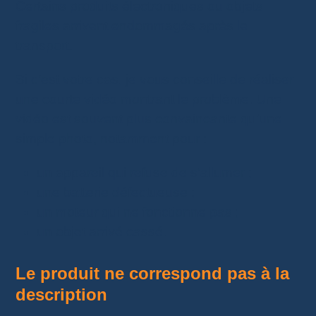
Certains produits électroniques ou objets
fragiles arrivent endommagés après le
transport.
Si c’est votre cas, je vous conseille de réaliser
une courte vidéo montrant le problème. Une
vidéo est souvent plus convaincante qu’une
simple photo, notamment pour :
un appareil qui refuse de s’allumer ;
une batterie défectueuse ;
un moteur qui ne fonctionne pas ;
un objet arrivé cassé.
Le produit ne correspond pas à la
description