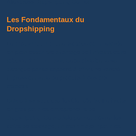
Aliexpress Dropshipping Center
Les Fondamentaux du
Dropshipping
Le
dropshipping
, une tactique commerciale
en plein essor, tire avantage de l’infrastructure
robuste d’
AliExpress
. Cette plateforme se
distingue par sa capacité à offrir une variété
impressionnante de produits à des prix
attractifs.
Grâce à sa structure flexible, elle facilite l’achat
en gros pour les entrepreneurs de
dropshipping. Ce modèle permet d’éviter les
coûts de stockage, un atout majeur pour les
débutants.