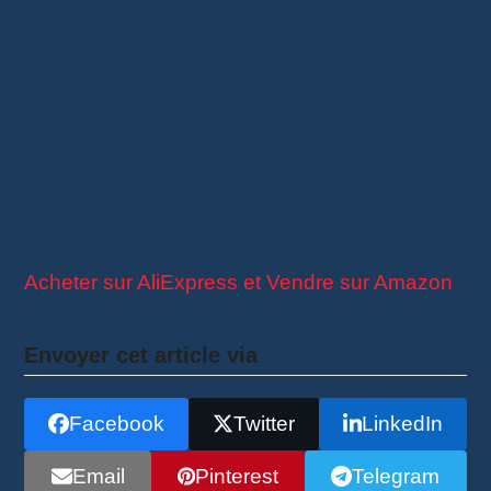
Avec une sélection judicieuse de produits et
une présentation efficace sur Amazon, les
entrepreneurs peuvent tirer profit de cette
opportunité unique.
Ce modèle d’affaires continue d’évoluer,
promettant de nouvelles perspectives pour
ceux prêts à s’adapter et à innover.
Acheter sur AliExpress et Vendre sur Amazon
Envoyer cet article via
Facebook
Twitter
LinkedIn
Email
Pinterest
Telegram