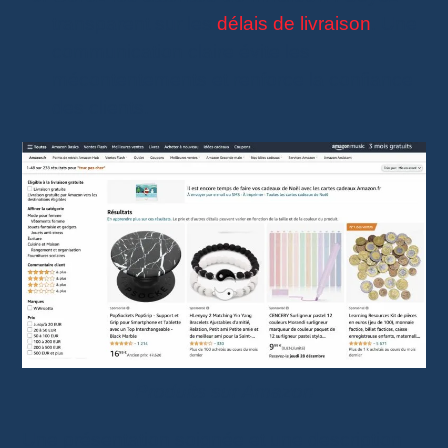
transparent sur les
délais de livraison
. Une
communication claire évite les
mécontentements et renforce la confiance
des clients.
Produits sur Amazon
Une présentation soignée et une description