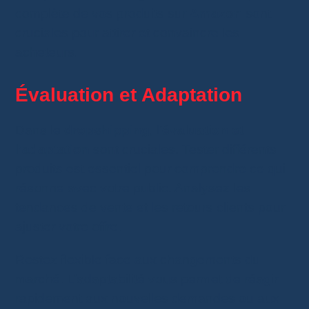
complète de vos produits sur
Amazon
sont
cruciales pour attirer et convaincre les
acheteurs.
Évaluation et Adaptation
Dans le
dropshipping
, l’
évaluation et
l’adaptation
sont cruciales. Tester différents
produits est essentiel pour comprendre ce qui
résonne avec votre public. Analysez les
tendances de vente et les retours clients pour
ajuster votre offre.
Restez flexible face aux changements du
marché. L’adaptabilité vous permet de réagir
rapidement aux nouvelles demandes ou aux