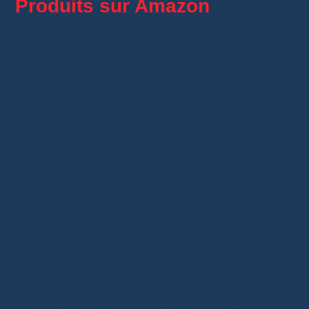
Produits sur Amazon
Pour réussir sur
Amazon
, un listage efficace
de vos produits est essentiel. Voici les étapes
pour y parvenir :
Créez des fiches produits attractives
:
Utilisez des images de haute qualité et des
titres accrocheurs. Cela attire l’attention
des acheteurs et augmente la visibilité de
vos produits.
Rédigez des descriptions de produits
détaillées
: Fournissez des informations
complètes et précises. Mettez en avant les
caractéristiques et avantages de vos
produits.
Gérez les attentes de livraison
: Soyez