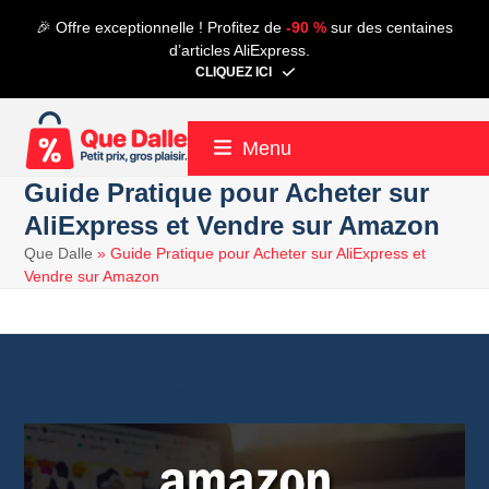
Contenu
🎉 Offre exceptionnelle ! Profitez de
-90 %
sur des centaines
de
d’articles AliExpress.
connexion
CLIQUEZ ICI
Menu
Guide Pratique pour Acheter sur
AliExpress et Vendre sur Amazon
Que Dalle
»
Guide Pratique pour Acheter sur AliExpress et
Vendre sur Amazon
25 décembre 2023
Aliexpress
,
Amazon
11 minutes de lecture
Alain
29 novembre 2024