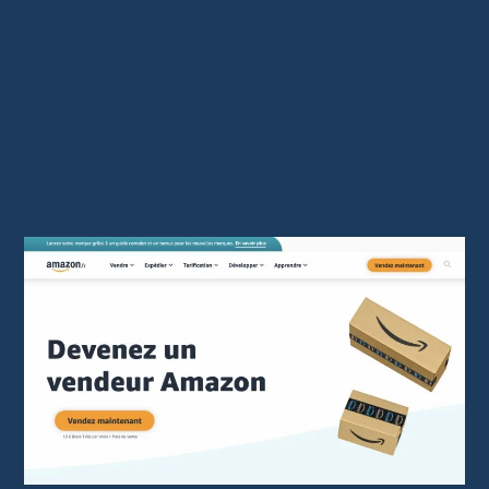
Rendez-vous sur le site
Amazon Seller
Central
.
Choisissez entre un compte
individuel
ou
professionnel
, selon votre volume de
ventes prévu.
Remplissez le formulaire d’inscription.
Soyez précis dans vos informations.