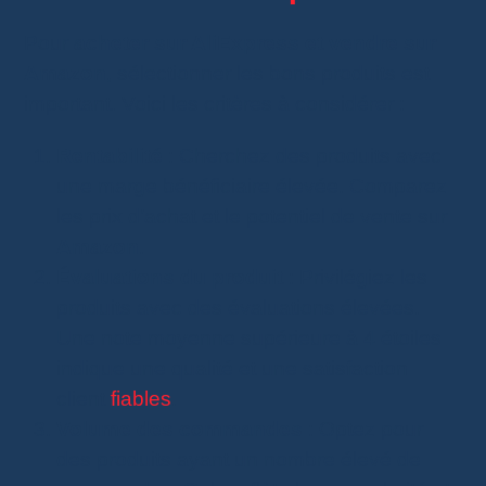
Pour
acheter sur AliExpress et vendre sur
Amazon
, sélectionner les bons produits est
important. Voici les critères à considérer :
Rentabilité
: Cherchez des produits avec
une marge bénéficiaire élevée. Comparez
les prix d’achat et le potentiel de vente sur
Amazon
.
Évaluations du produit
: Privilégiez les
produits avec des évaluations élevées.
Une note moyenne supérieure à 4 étoiles
indique une qualité et une satisfaction
client
fiables
.
Volume des commandes
: Optez pour
des produits ayant un nombre élevé de