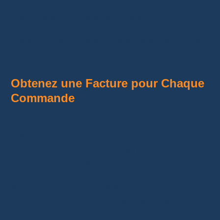
AliExpress
sont sécurisés. Optez pour une
méthode éprouvée et sécurisée.
Évitez de payer les fournisseurs en dehors de
AliExpress
pour protéger vos transactions.
Obtenez une Facture pour Chaque
Commande
Amazon peut supprimer votre annonce par
erreur et demander une facture pour la
réactiver. Sans facture, vous risquez de perdre
le droit de vendre le produit.
Assurez-vous donc d’obtenir une facture pour
chaque achat, prévenant ainsi toute perte
future.