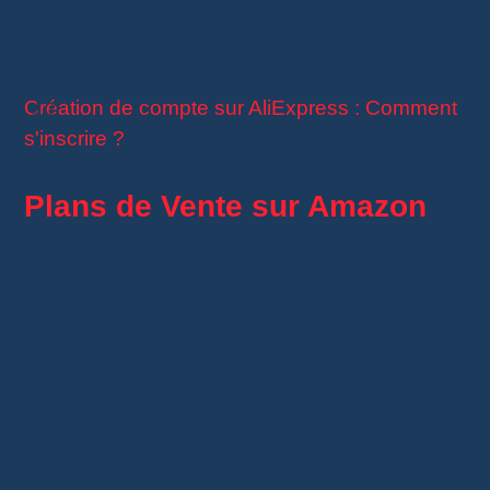
attrayantes. Mettez l’accent sur la qualité des
images pour attirer l’attention des acheteurs.
Création de compte sur AliExpress : Comment
s'inscrire ?
Plans de Vente sur Amazon
Pour vendre sur
Amazon
, deux plans de
vente s’offrent à vous : le
plan individuel
et le
plan professionnel
. Le choix dépend de votre
volume de ventes et de vos objectifs
commerciaux.
Le
plan individuel
est idéal pour les vendeurs
occasionnels. Il n’y a pas de frais mensuels,