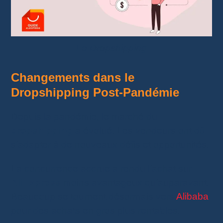
Le Dropshipping
Changements dans le
Dropshipping Post-Pandémie
Depuis la pandémie, le marché du
dropshipping
a évolué. Les vendeurs ont dû
s’adapter à de nouveaux défis et opportunités.
La concurrence accrue a rendu l’achat sur
AliExpress
moins avantageux qu’auparavant.
Beaucoup se tournent désormais vers
Alibaba
pour des achats en gros plus rentables.