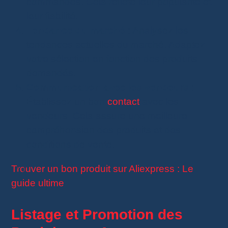
commandes. Cela reflète leur popularité et
leur fiabilité.
Tendance du marché
: Analysez les
tendances actuelles du marché. Adaptez
votre sélection en fonction des produits
demandés.
Communication avec les vendeurs
:
Établissez un bon
contact
avec les
vendeurs. Cela assure une meilleure
compréhension des produits et des
conditions de vente.
Trouver un bon produit sur Aliexpress : Le
guide ultime
Listage et Promotion des