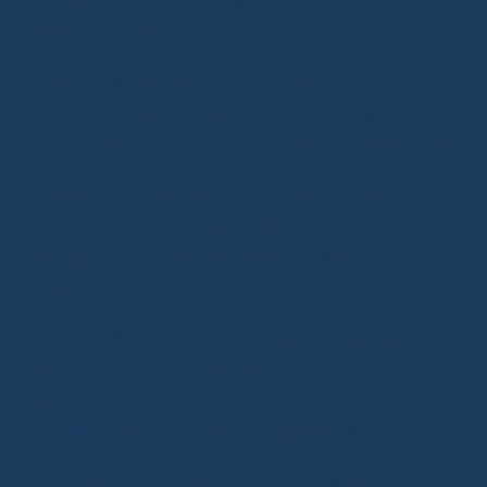
unique pour les entrepreneurs et les
passionnés de commerce en ligne.
En alliant l’accessibilité d’AliExpress à la
portée étendue d’Amazon, cette approche
dévoile un chemin vers le succès commercial.
Les acteurs du marché, des novices aux
experts, peuvent s’aventurer dans cette voie,
naviguant entre achat avantageux et vente
stratégique.
Notre exploration de cette tactique lucrative
met en lumière des astuces essentielles, des
étapes pratiques et des conseils avisés pour
exceller dans le domaine du
dropshipping
.
Notre objectif ? Vous guider vers une