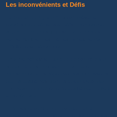
Les inconvénients et Défis
Le
dropshipping sur Amazon
présente
certains inconvénients et défis. Premièrement,
la
concurrence
est intense. De nombreux
vendeurs ciblent les mêmes niches, rendant
difficile de se démarquer.
Un autre défi est le
manque de contrôle sur
la qualité et la livraison
. En tant que
dropshipper, vous dépendez des fournisseurs
pour la qualité des produits et leur expédition.
Tout retard ou problème de qualité peut nuire à
votre réputation.
Enfin, les
retours et remboursements
représentent un problème potentiel. Gérer les