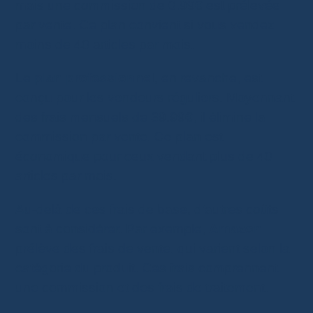
mais une commission de 0.99€ est prélevée
par vente. Ce plan convient si vous vendez
moins de 40 articles par mois.
Le
plan professionnel
, en revanche, est
conçu pour les vendeurs réguliers. Moyennant
des frais mensuels de 39.99€, il élimine la
commission par vente. Ce plan est
économique pour ceux vendant plus de 40
articles par mois.
Au-delà de ces frais de base, d’autres coûts
sont à considérer. Par exemple,
Amazon
prélève des frais de vente, qui varient selon la
catégorie du produit. Ces frais comprennent
une commission et des frais de traitement.