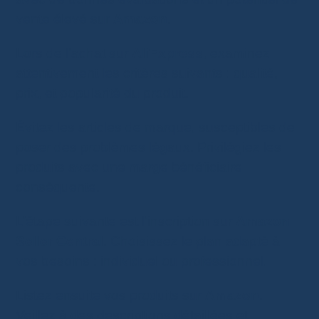
vente élevé sur
Amazon
.
Lors de l’achat sur
AliExpress
, examinez
attentivement les critères suivants : qualité,
prix, et popularité du produit.
Évitez les articles de marque, susceptibles de
poser des problèmes légaux. Privilégiez les
produits avec une marge bénéficiaire
conséquente.
L’étape suivante est l’inscription sur
Amazon
Seller Central
. Choisissez le plan adapté à
vos besoins : individuel ou professionnel.
Listez ensuite vos produits sur
Amazon
.
Veillez à des descriptions détaillées et