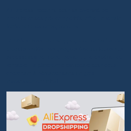
AliExpress, reconnu pour sa diversité de
produits et ses prix compétitifs, offre un terrain
fertile pour les entrepreneurs.
Sur Aliexpress Dropshipping Center l’achat de
produits variés, des gadgets électroniques aux
accessoires de mode, devient une expérience
rentable. La plateforme est idéale pour ceux
cherchant à démarrer sans un gros
investissement initial.