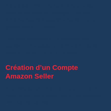
retours peut être compliqué, surtout si les
produits viennent de l’étranger. Cela peut
entraîner des frais supplémentaires et une
gestion client complexe.
Ces défis nécessitent une stratégie bien
pensée et une gestion proactive pour réussir
dans le
dropshipping sur Amazon
.
Création d’un Compte
Amazon Seller
Pour débuter en
dropshipping sur Amazon
,
créer un compte
Amazon Seller
est essentiel.
Voici les étapes clés :