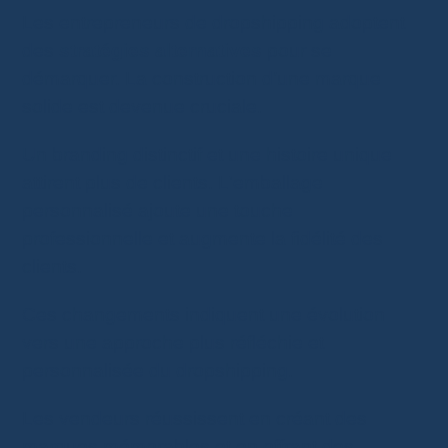
Les entrepreneurs de dropshipping adoptent
des
stratégies alternatives
pour se
démarquer. La construction d’une marque
solide est devenue cruciale.
Un branding distinctif et une histoire unique
attirent plus de clients. L'emballage
personnalisé ajoute une touche
professionnelle et augmente la fidélité des
clients.
Ces changements indiquent une évolution
vers une approche plus réfléchie et
personnalisée du dropshipping.
Les vendeurs réussissent en créant des
marques mémorables et en offrant des