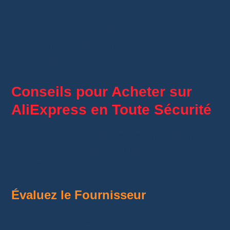
défis.
Par exemple, si un produit ne se vend pas
bien, envisagez d’en changer ou d’ajuster
votre stratégie de marketing.
Conseils pour Acheter sur
AliExpress
en Toute Sécurité
Acheter sur
AliExpress
et vendre sur Amazon
comportent des risques. Suivez ces conseils
pour les réduire.
Évaluez le Fournisseur
Sur
AliExpress
, comme sur d’autres