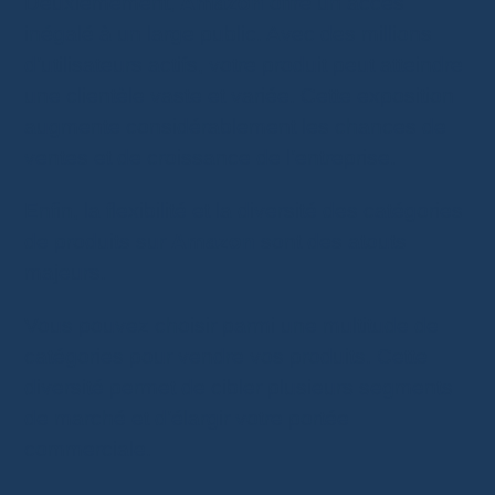
Deuxièmement,
Amazon
offre un accès
inégalé à un large public. Avec des millions
d’utilisateurs actifs, votre produit peut atteindre
une clientèle vaste et variée. Cette exposition
augmente considérablement les chances de
ventes et de croissance de l’entreprise.
Enfin, la flexibilité et la diversité des catégories
de produits sur
Amazon
sont des atouts
majeurs.
Vous pouvez choisir parmi une multitude de
catégories pour vendre vos produits. Cette
diversité permet de cibler plusieurs segments
de marché et d’élargir votre portée
commerciale.