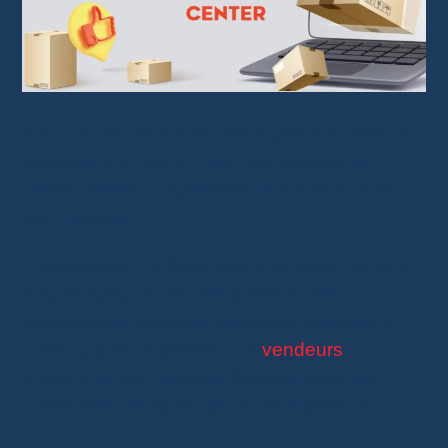
Amazon, en revanche, est le géant mondial du
commerce en ligne. Avec ses millions de
clients fidèles, il représente le marché parfait
pour vendre.
L’association d’AliExpress et Amazon dans le
dropshipping
ouvre des portes à des
opportunités commerciales sans précédent.
Cette approche permet aux
vendeurs
d’atteindre une clientèle étendue sans les
contraintes de stockage ou de logistique.