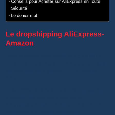
Conseils pour Acheter sur AliExpress en Toute
Sécurité
Le denier mot
Le dropshipping AliExpress-
Amazon
Dans le monde dynamique du e-commerce,
dropshipping
s’impose comme une stratégie
clé. Elle relie deux géants :
AliExpress
et
Amazon
.
Cette méthode, simple mais efficace, permet
d’acheter des produits à bas prix sur
AliExpress pour les vendre sur Amazon, une
plateforme aux vastes possibilités.