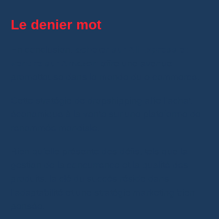
Le denier mot
En conclusion,
acheter sur AliExpress et
vendre sur Amazon
offre une avenue
prometteuse dans le monde du e-commerce.
Cette stratégie de dropshipping allie l’achat
économique à la vente sur une plateforme de
renommée mondiale.
Bien qu’elle présente des défis, tels que la
gestion de la concurrence et la qualité des
produits, la clé du succès réside dans
l’adaptabilité et une stratégie marketing bien
pensée.