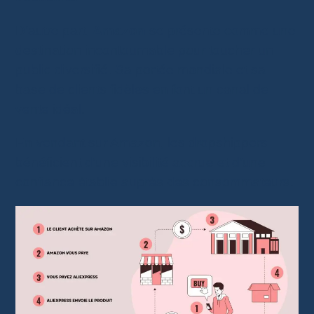
D’autre part,
Amazon
se présente comme une
destination incontournable pour toucher un
public diversifié. Sa portée mondiale et sa
base de clients fidèles en font un canal de
vente idéal.
En vendant sur Amazon, les dropshippers
bénéficient d’une visibilité accrue et d’une
confiance établie auprès des consommateurs.