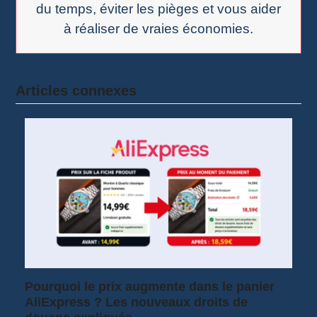
du temps, éviter les pièges et vous aider
à réaliser de vraies économies.
Articles connexes
Pourquoi le prix augmente dans le panier
AliExpress ? Les nouveaux droits de