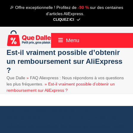
Contenu
🎉 Offre exceptionnelle ! Profitez de
-90 %
sur des centaines
de
d’articles AliExpress.
connexion
CLIQUEZ ICI
Menu
Est-il vraiment possible d’obtenir
un remboursement sur AliExpress
?
Que Dalle
»
FAQ Aliexpress : Nous répondons à vos questions
les plus fréquentes.
»
Est-il vraiment possible d’obtenir un
remboursement sur AliExpress ?
Oui, il est possible d’obtenir un
remboursement sur AliExpress
, mais cela
dépend de plusieurs facteurs. AliExpress offre