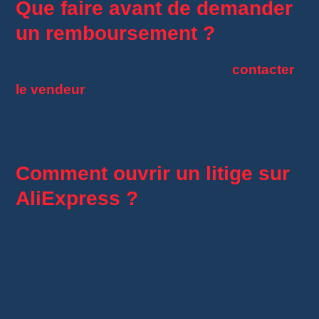
Que faire avant de demander
un remboursement ?
Avant d’ouvrir un litige, essayez de
contacter
le vendeur
pour trouver une solution. Certains
vendeurs proposent un
remplacement gratuit
ou un remboursement partiel
.
Comment ouvrir un litige sur
AliExpress ?
Si le vendeur ne répond pas ou refuse de
résoudre le problème, suivez ces étapes :
Accédez à « Mes commandes »
sur votre
compte AliExpress.