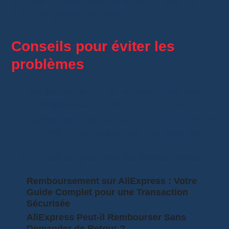
ouvrés
. Le délai peut varier en fonction du
mode de paiement utilisé.
Conseils pour éviter les
problèmes
Vérifiez les
avis clients
avant d’acheter.
Privilégiez les
vendeurs bien notés
.
Conservez toujours
des preuves de votre
commande
et de son état à la réception.
Pour en savoir plus, voici les articles dédiés :
Remboursement sur AliExpress : Votre
Guide Complet pour une Transaction
Sécurisée
AliExpress Peut-il Rembourser Sans
Demander de Retour ?