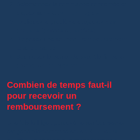
Sélectionnez la commande concernée et
cliquez sur
« Ouvrir un litige »
.
Expliquez le problème et ajoutez
des
preuves (photos ou vidéos)
.
Proposez une solution :
remboursement
total ou partiel
.
Soumettez la demande avant la fin de la
protection de l’acheteur
.
Combien de temps faut-il
pour recevoir un
remboursement ?
Une fois le litige approuvé, le remboursement
est généralement traité sous
3 à 15 jours