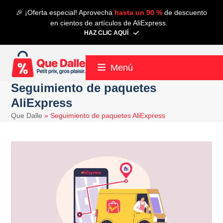
Saltear
🎉 ¡Oferta especial! Aprovecha
hasta un 90 %
de descuento
al
en cientos de artículos de AliExpress.
contenido
HAZ CLIC AQUÍ
principal
Menú
Seguimiento de paquetes
AliExpress
Que Dalle
»
Seguimiento de paquetes AliExpress