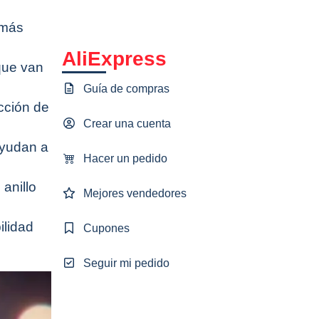
 más
AliExpress
que van
Guía de compras
ección de
Crear una cuenta
ayudan a
Hacer un pedido
 anillo
Mejores vendedores
ilidad
Cupones
Seguir mi pedido