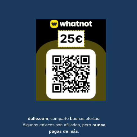
extra, pero ayudas a apoyar mi trabajo.
¡Gracias!
es una
rar un
 las
 de los
dalle.com
, comparto buenas ofertas.
Algunos enlaces son afiliados, pero
nunca
as
pagas de más
.