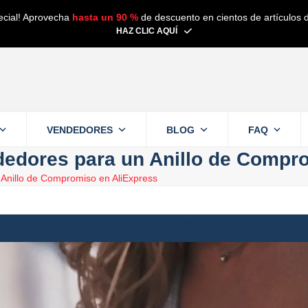
ecial! Aprovecha
hasta un 90 %
de descuento en cientos de artículos d
HAZ CLIC AQUÍ
VENDEDORES
BLOG
FAQ
dedores para un Anillo de Compr
 Anillo de Compromiso en AliExpress
e lectura
Alain
9 septiembre 2024