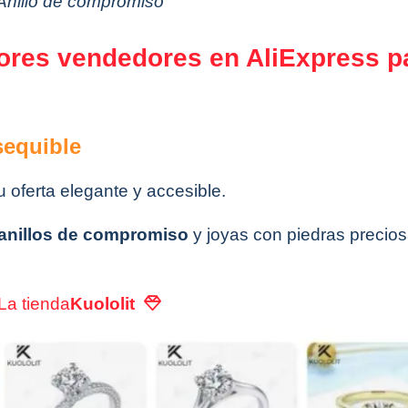
Anillo de compromiso
ores vendedores en AliExpress p
sequible
 oferta elegante y accesible.
anillos de compromiso
y joyas con piedras precios
La tienda
Kuololit