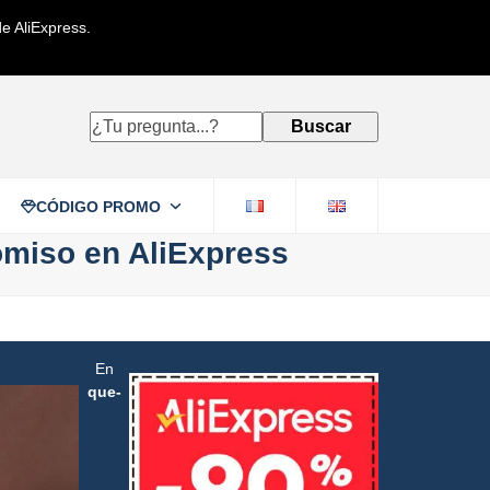
e AliExpress.
¿Tu
Buscar
pregunta...?
CÓDIGO PROMO
omiso en AliExpress
En
que-