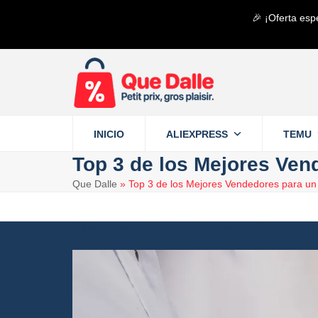
Saltear
🎉 ¡Oferta esp
al
contenido
principal
INICIO
ALIEXPRESS
TEMU
Top 3 de los Mejores Ven
Que Dalle
»
Top 3 de los Mejores Vendedores para un
9 septiembre 2024
Aliexpress
9 minutos d