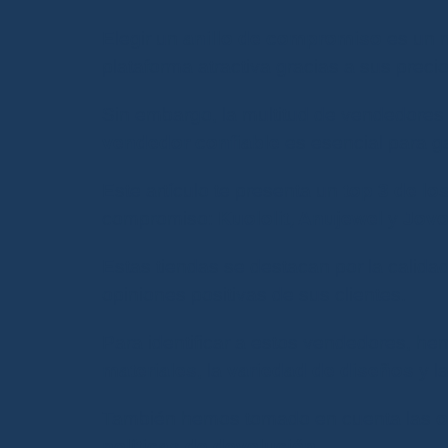
Elegir un
anillo de compromiso
es un 
plataforma atractiva gracias a sus preci
Sin embargo, la multitud de vendedore
vendedor confiable
es esencial para ga
Este artículo te presenta un
top 3 de lo
compromiso:
Kuololit, Anujewel
y
Jovo
Estas tiendas se destacan por la calidad
opiniones positivas de sus clientes.
Para identificar a estos vendedores, he
materiales
, la
variedad de diseños
y l
También hemos tomado en cuenta las
o
políticas de devolución
.