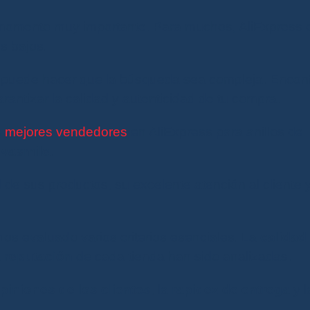
momento muy importante. Para muchos, AliExpress 
os bajos.
s puede hacer que la búsqueda sea compleja. Encont
rantizar la calidad y autenticidad de tu compra.
s
mejores vendedores
en AliExpress para anillos de
vasmile
.
 de sus productos, su excelente atención al cliente y
mos evaluado varios criterios esenciales. La
calidad
a
reputación
de cada tienda han sido analizadas.
piniones de los clientes
, la
rapidez de entrega
y l