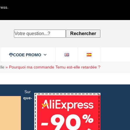
ress.
Votre
Rechercher
question...?
CODE PROMO
lle
»
Pourquoi ma commande Temu est-elle retardée ?
Sur
que-