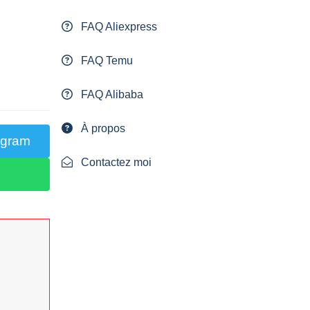
FAQ Aliexpress
FAQ Temu
FAQ Alibaba
À propos
egram
Contactez moi