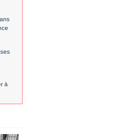
sans
ence
yses
r à