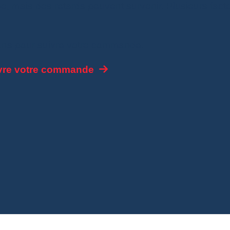
e, mais des retards peuvent survenir. Plusieurs fact
tions pour suivre votre commande.
vre votre commande