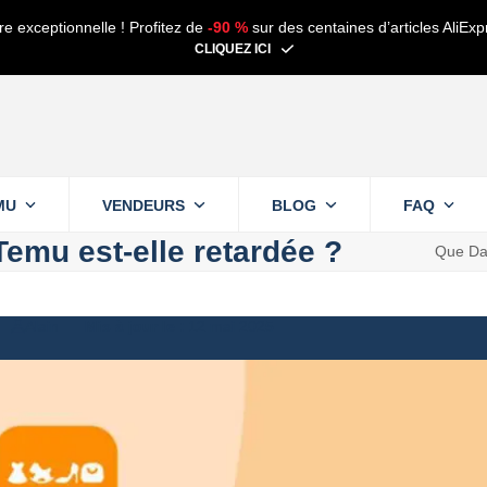
re exceptionnelle ! Profitez de
-90 %
sur des centaines d’articles AliExp
CLIQUEZ ICI
MU
VENDEURS
BLOG
FAQ
mu est-elle retardée ?
Que Da
Alain
12 mai 2025