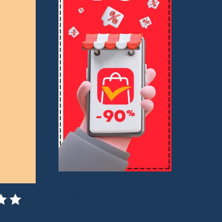
Je partage des bons plans avec des liens
affiliés. Vous ne payez rien de plus, mais
cela soutient mon travail. Merci !.