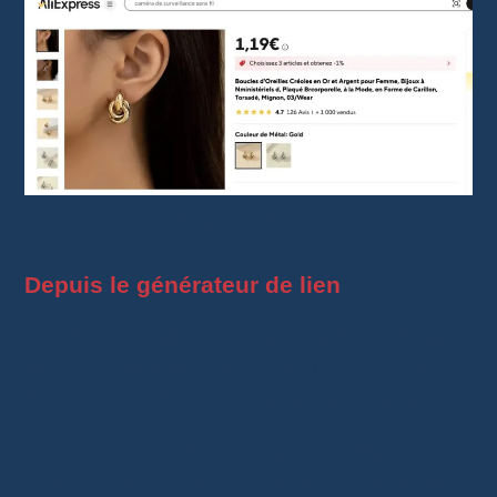
Affiliation SiteStripe
Depuis le générateur de lien
Connectez-vous à votre tableau de bord sur
portals.aliexpress.com
, puis rendez-vous
dans la section
Outil > Générateur de lien
.
Cette option est idéale pour personnaliser vos
liens affiliés en fonction des pages que vous