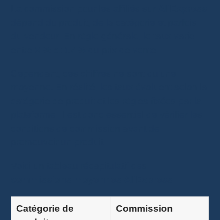
La commission pour les affiliés sur
AliExpress
dépend du produit, de la catégorie et parfois
du vendeur. En règle générale, le taux varie
entre
3 % et 17 %
du prix de vente.
Cependant, ces chiffres ne sont qu’une
moyenne. En réalité, les taux évoluent selon la
catégorie de produit et les règles fixées par la
plateforme. Il est donc essentiel de vérifier les
conditions de commission avant de
promouvoir un produit.
Voici un tableau récapitulatif des
commissions moyennes AliExpress
:
Catégorie de
Commission