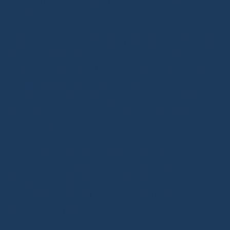
facile. Dans la réalité, ce n’est pas aussi
simple.
J’utilise l’affiliation depuis plusieurs années sur
des sites autour d’AliExpress et Temu. Voici ce
que j’ai remarqué : les personnes qui gagnent
réellement de l’argent ne publient pas
simplement des liens affiliés. Elles répondent à
des questions précises que les internautes
tapent sur Google.
Personnellement, certains contenus
comparatifs ou guides pratiques ont généré
davantage que des dizaines de fiches
produits. Pourquoi ? Parce que l’intention
d’achat est plus forte.