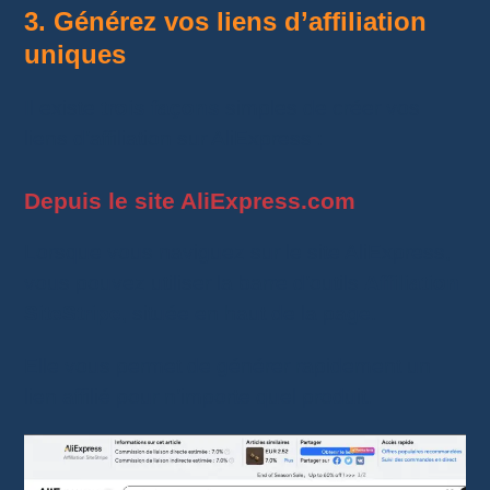
3. Générez vos liens d’affiliation
uniques
Il existe
trois façons
simples de créer vos
liens d’affiliation sur AliExpress :
Depuis le site AliExpress.com
Lorsque vous naviguez sur le site AliExpress,
vous pouvez utiliser la barre d’outils
Affiliation
SiteStripe
, située en haut de la page.
Elle vous permet de générer rapidement un
lien affilié pour n’importe quel produit.