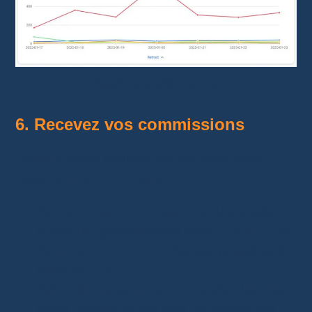
Suivi de performance
6. Recevez vos commissions
Chaque vente réalisée via vos liens vous
rapporte une
commission
.
Montant des commissions
: Varie selon
le produit, généralement entre
1 % et 15 %
.
Paiement minimum
: Retraits possibles à
partir de
16 $
.
Méthode de paiement
: Transfert bancaire
après déduction des frais de transaction