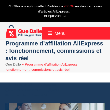
Contenu
🎉 Offre exceptionnelle ! Profitez de
-90 %
sur des centaines
de
d’articles AliExpress.
connexion
CLIQUEZ ICI
Menu
Programme d’affiliation AliExpress
: fonctionnement, commissions et
avis réel
Que Dalle
»
Programme d’affiliation AliExpress :
fonctionnement, commissions et avis réel
13 février 2023
Aliexpress
20 minutes de lecture
Alain
17 mai 2026