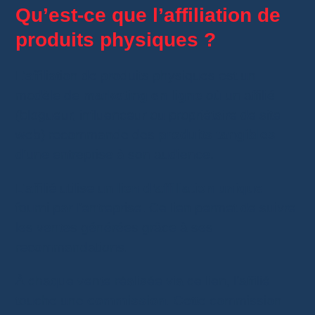
Qu’est-ce que l’affiliation de
produits physiques ?
L’affiliation de produits physiques est un
modèle de
marketing en ligne
où un affilié
(blogueur, influenceur ou propriétaire de site
web) recommande des
produits tangibles
d’une entreprise à son audience.
L’affilié utilise un
lien d’affiliation unique
fourni par l’entreprise. Ce lien permet de suivre
les ventes générées grâce à ses
recommandations.
À chaque vente réalisée via ce lien, l’affilié
touche une
commission
. Cette commission