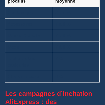
produits
moyenne
Électronique
3 à 4 %
Accessoires
7 à 9 %
Maison & Jardin
7 à 9 %
Mode
7 à 9 %
Toutes autres
7 %
catégories
Offres spéciales
0 %
Les campagnes d’incitation
AliExpress : des