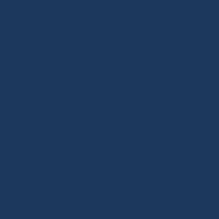
Concrètement, certaines catégories peuvent
temporairement passer à
13 %, 15 % voire 17
% de commission
, comme on peut le
constater lors de campagnes spécifiques sur
la mode, les jouets ou les accessoires.
Ces
campagnes GMV
sont limitées dans le
temps et concernent des catégories précises.
Elles représentent une opportunité stratégique
pour maximiser vos revenus si vous adaptez
votre contenu au bon moment.
Autrement dit, le taux moyen n’est qu’une
base. Les affiliés qui surveillent les périodes
promotionnelles peuvent doubler, voire tripler
leur rentabilité sur certaines niches.