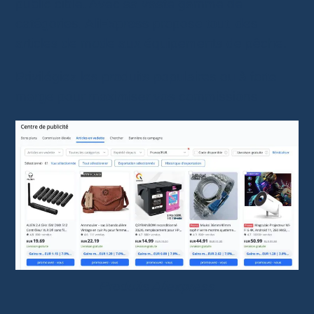
public cible. Avec sa vaste gamme de
catégories, AliExpress propose tout, des
articles de mode aux équipements de pêche.
Privilégiez les produits populaires ou à forte
marge pour maximiser vos commissions.
Produits Aliexpress