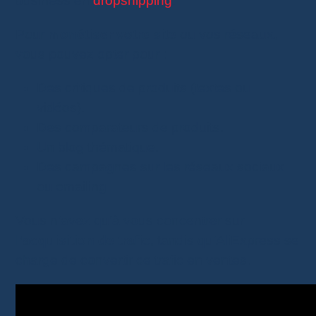
business en
dropshipping
.
Pour
monétiser votre site
ou vos réseaux,
vous pouvez opter pour :
Des critiques de produits (textes ou
vidéos).
Des comparateurs de produits.
Un blog thématique.
Des campagnes sur les réseaux sociaux
ou emailing
Vous n’avez qu’à vous concentrer sur
l’acquisition de trafic
, tandis qu’AliExpress se
charge de convertir ce trafic en ventes.