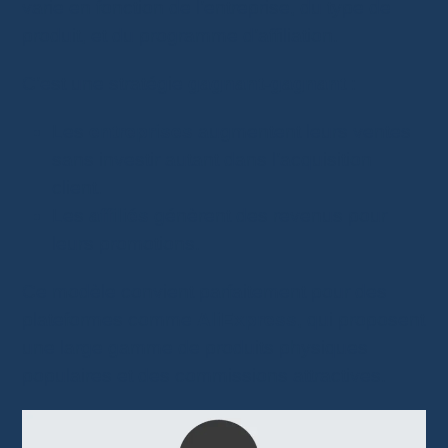
varie en fonction de l’entreprise, du type de
produit, et du programme d’affiliation.
C’est une stratégie
gagnant-gagnant
:
Les
entreprises
augmentent leurs ventes
sans investir autant dans l’acquisition
client.
Les
affiliés
génèrent des revenus pour
leurs promotions.
Ce modèle convient parfaitement pour des
plateformes comme
AliExpress
, qui proposent
une large gamme de produits physiques
populaires et des commissions attractives.