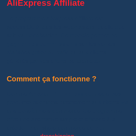
AliExpress Affiliate
Le programme Aliexpress Affiliate est
accessible à tous les webmasters, quelle que
soit leur localisation. Ce modèle permet de
gagner des commissions
sur les ventes
réalisées grâce au trafic ou aux clients
générés par vos efforts de promotion.
Comment ça fonctionne ?
Comme Amazon,
AliExpress
connecte des
producteurs chinois directement aux clients via
une plateforme e-commerce. Ce programme
offre une alternative simple et efficace à la
création d’un site e-commerce ou d’un