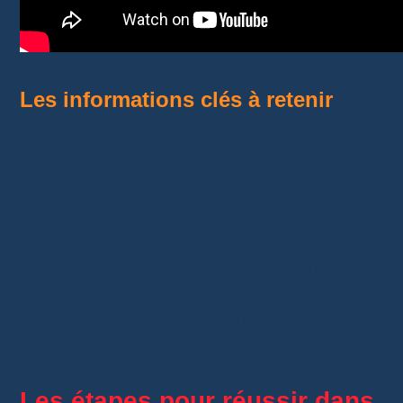
Les informations clés à retenir
Type d’affiliation
: Rémunération par
vente réalisée (PPS).
Taux de commissions
: 1 à 15 %, avec
une moyenne de 7 %.
Validité du cookie
: 3 jours.
Montant minimum pour retrait
: 16 $.
Coûts de transaction
: 15 $ par opération.
Options de paiement
: Transfert vers un
compte bancaire international.
Les étapes pour réussir dans