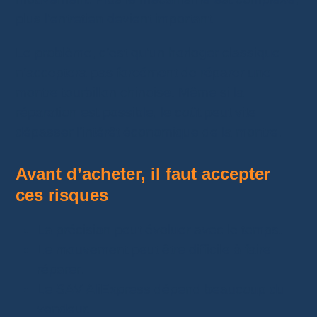
plus l’entretien devient important.
Le problème, c’est qu’un horloger classique
n’acceptera pas forcément de réparer une
montre tourbillon chinoise. Même si la
réparation est possible, le coût peut vite
dépasser l’intérêt économique de la montre.
Avant d’acheter, il faut accepter
ces risques
La précision peut évoluer avec le temps.
Le mouvement peut être difficile à faire
réparer.
Le SAV AliExpress dépend beaucoup du
vendeur.