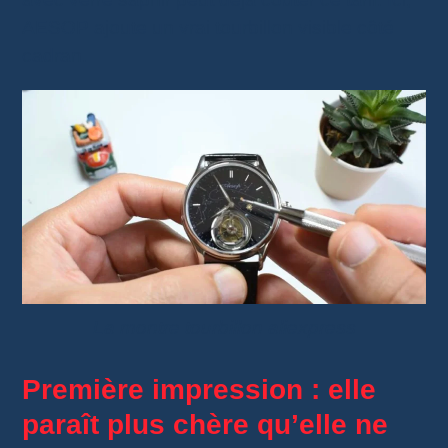
AESOP ajoute un vrai tourbillon visible côté
cadran.
La montre tourbillon aliexpress
Première impression : elle
paraît plus chère qu’elle ne