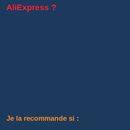
AliExpress ?
Si vous cherchez une montre mécanique
fiable, sobre et facile à entretenir, ce n’est
probablement pas le meilleur choix. Une
Seiko, une Orient ou une Citizen automatique
sera plus rassurante au quotidien.
En revanche, si vous voulez découvrir le plaisir
visuel d’un vrai tourbillon sans dépenser
plusieurs milliers d’euros, cette AESOP devient
très tentante. Elle offre une expérience
horlogère rare dans cette gamme de prix.
Je la recommande si :