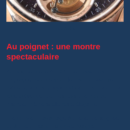
Tourbillon
Au poignet : une montre
spectaculaire
Au poignet, cette AESOP ne passe pas
inaperçue. Son cadran bleu, son ouverture
mécanique et son style habillé lui donnent une
forte présence. Ce n’est pas une montre
discrète, même si elle reste élégante.
Elle convient davantage à une tenue soignée
qu’à une utilisation sportive. Malgré