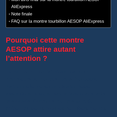
AliExpress
Note finale
FAQ sur la montre tourbillon AESOP AliExpress
Pourquoi cette montre
AESOP attire autant
l’attention ?
Le mot
tourbillon
fait rêver beaucoup
d’amateurs de montres. Dans l’horlogerie
traditionnelle, cette complication reste
associée au luxe, au savoir-faire et aux tarifs
très élevés. Certaines montres tourbillon
coûtent plusieurs dizaines de milliers d’euros.