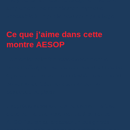
Elle joue dans une autre catégorie. Elle rend
simplement une complication mythique
accessible à un public beaucoup plus large.
Ce que j’aime dans cette
montre AESOP
Le premier point fort reste évidemment le
rapport effet/prix. Peu de montres autour de 50
€ provoquent autant de curiosité. Le simple fait
de voir le tourbillon fonctionner donne
beaucoup de plaisir.
J’apprécie aussi le choix du cadran. Le bleu
étoilé donne une vraie identité à la montre.
AESOP aurait pu proposer un design très