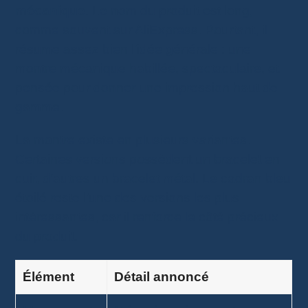
mécanique
. Le nom du produit est long,
comme souvent sur AliExpress. Pourtant, il
résume assez bien l’idée générale : une
montre mécanique habillée, spectaculaire, et
pensée pour donner une impression haut de
gamme.
La montre existe en plusieurs variantes.
Certaines versions possèdent un bracelet en
cuir, d’autres un bracelet métal. Le cadran bleu
étoilé reste l’une des versions les plus
intéressantes, car il renforce le côté précieux
du produit.
Élément
Détail annoncé