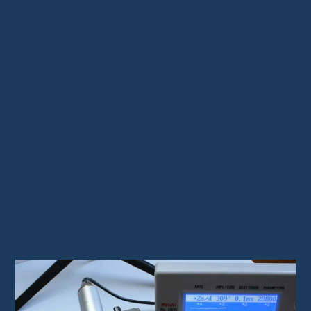
modèle plus qualitatif.
Les finitions restent inférieures à celles
d’une montre suisse.
Le SAV peut devenir compliqué en cas de
panne.
La précision peut varier selon les
exemplaires.
Globalement, cette AESOP donne une bonne
impression. Elle ne donne pas le sentiment
d’un gadget fragile. En revanche, elle reste
une montre chinoise à prix agressif, avec les
compromis que cela implique.