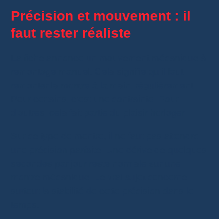
Précision et mouvement : il
faut rester réaliste
La fiche annonce un mouvement mécanique à
remontage manuel. Cela signifie qu’il faut
remonter la montre à la main, régulièrement.
Pour certains, c’est une contrainte. Pour
d’autres, cela fait partie du plaisir horloger.
Sur ce type de montre, il ne faut pas attendre
une précision parfaite. Une dérive de quelques
secondes par jour reste normale sur une
montre mécanique. Le vrai sujet concerne
surtout la stabilité de cette précision dans le
temps.