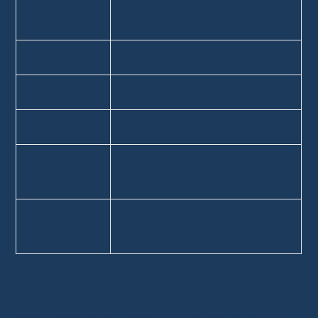
Mouvement
Mécanique à remontage
manuel
Complication
Tourbillon volant
Verre
Saphir
Étanchéité
5 Bar
Bracelet
Cuir de vachette selon la
fiche
Prix observé
Environ 50 € selon les
promotions
Pour ce prix, la fiche technique est clairement
agressive. Une montre automatique classique
avec verre saphir peut déjà coûter ce tarif. Ici,