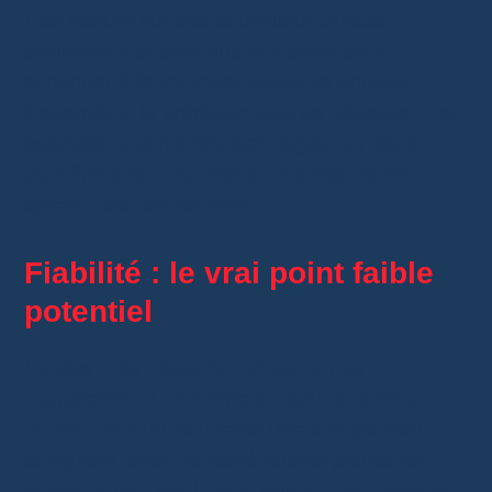
Des retours sur des tourbillons chinois
similaires montrent que la montre peut
continuer à fonctionner plusieurs années.
Cependant, la précision peut se dégrader. Par
exemple, une montre bien réglée au départ
peut finir avec une dérive plus importante
après quelques années.
Fiabilité : le vrai point faible
potentiel
Le plus gros doute ne concerne pas
l’apparence. Il concerne la
fiabilité à long
terme
. Un tourbillon reste une complication
complexe, avec de nombreuses pièces en
mouvement. Plus le mécanisme est complexe,