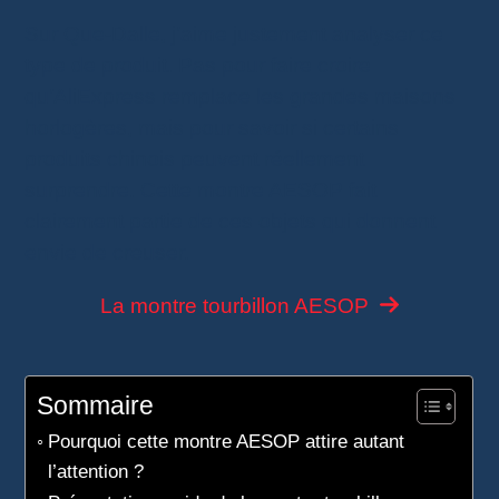
Sur Que-Dalle, j’aime justement analyser ce
type de produit. Pas pour faire croire
qu’AliExpress remplace les grandes maisons
horlogères, mais pour savoir si certains
produits chinois peuvent réellement
surprendre. Cette montre AESOP fait
clairement partie de ces objets qui donnent
envie de creuser.
La montre tourbillon AESOP
Sommaire
Pourquoi cette montre AESOP attire autant
l’attention ?