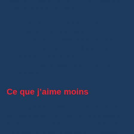
classique, mais la marque a préféré assumer
un style plus spectaculaire.
Le vrai tourbillon
, rare à ce prix.
Le cadran bleu
, très visuel.
Le verre saphir
, rassurant au quotidien.
Le fond transparent
, agréable pour
observer le mouvement.
Le prix
, très agressif pour ce type de
complication.
Ce que j’aime moins
Le principal défaut reste l’incertitude. On ne
sait pas vraiment comment la montre vieillira
après cinq ou dix ans. C’est le problème de
nombreux produits mécaniques complexes