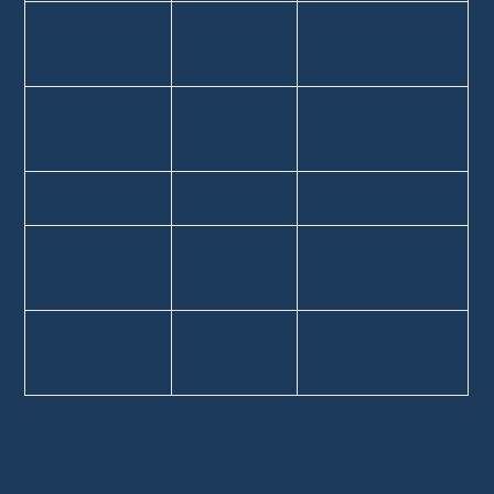
Complication
Tourbillon
Tourbillon réel
réel
Finitions
Correctes
Très haut
niveau
SAV
Incertain
Structuré
Valeur de
Faible
Variable,
revente
parfois forte
Image de
Limitée
Très forte
marque
Il ne faut donc pas voir cette AESOP comme
une concurrente directe des grandes maisons.