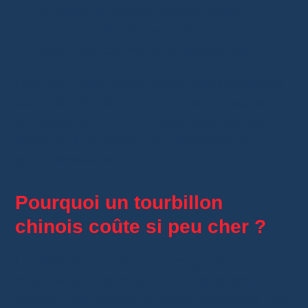
La valeur de revente restera faible.
La montre doit être achetée comme un
plaisir, pas comme un investissement.
C’est pour cette raison que je ne conseillerais
pas cette AESOP comme montre principale.
En revanche, comme montre originale pour
découvrir le tourbillon, elle devient beaucoup
plus intéressante.
Pourquoi un tourbillon
chinois coûte si peu cher ?
La différence de prix avec les grandes
marques peut sembler incompréhensible.
Pourtant, elle s’explique assez facilement. Les