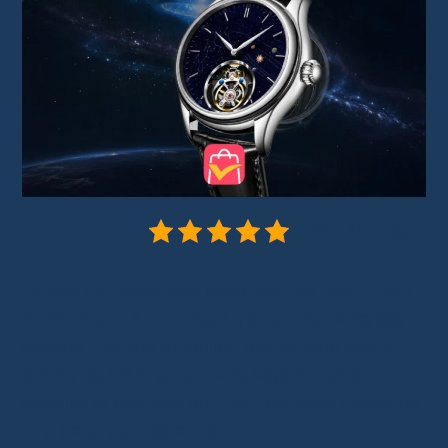
5/5 - (1 vote)
Quand j’ai découvert cette
montre tourbillon
AESOP sur AliExpress
, j’ai tout de suite été
intrigué. Un vrai tourbillon mécanique vendu
autour de 50 €, avec verre saphir, cadran
travaillé et bracelet en cuir, cela paraît presque
trop beau pour être vrai.