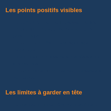
Les points positifs visibles
Le boîtier
donne une impression solide.
Le cadran bleu
apporte beaucoup de
personnalité.
Le tourbillon
offre un vrai spectacle
mécanique.
Le verre saphir
rassure sur la résistance
aux rayures.
Le fond transparent
permet d’observer le
mouvement.
Les limites à garder en tête
Le bracelet cuir peut être remplacé par un