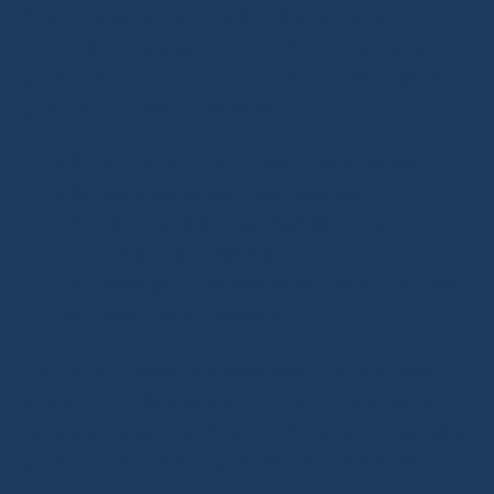
l’étanchéité annoncée à 5 Bar, je ne la
considérerais pas comme une montre faite
pour l’eau. Pour moi, c’est une montre plaisir,
pas une montre d’aventure.
Elle fonctionne bien avec une chemise.
Elle attire facilement les regards.
Elle peut sembler trop habillée pour un
usage très décontracté.
Elle reste plus intéressante comme montre
de collection accessible.
Le confort dépendra beaucoup du bracelet
choisi. Avec le bracelet cuir, la montre garde
un style classique. Avec un bracelet métal, elle
peut devenir plus imposante visuellement.