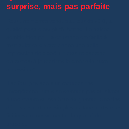
surprise, mais pas parfaite
Pour une montre vendue autour de 50 €, la
qualité perçue est plutôt bonne. Le boîtier
semble bien poli, la couronne est facile à
manipuler et le verre donne une belle
impression de clarté. La montre cherche
clairement à jouer dans la catégorie “luxe
accessible”.
Il ne faut pas non plus tomber dans
l’exagération. Nous ne sommes pas au niveau
d’une montre suisse haut de gamme. Certains
détails restent plus simples, notamment sur les
finitions du mouvement et la qualité du
bracelet.