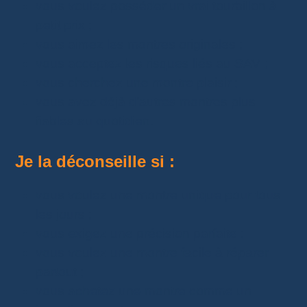
vous voulez posséder un vrai tourbillon à
petit prix ;
vous aimez les montres originales ;
vous acceptez les risques liés au SAV ;
vous cherchez une montre plaisir ;
vous avez déjà d’autres montres plus
fiables au quotidien.
Je la déconseille si :
vous voulez une montre unique pour tous
les jours ;
vous exigez une précision parfaite ;
vous voulez une montre facile à réparer
partout ;
vous achetez une montre comme un