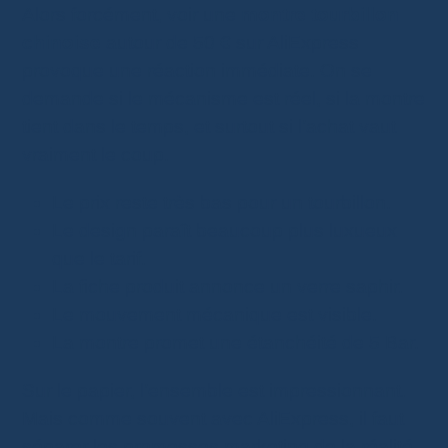
Alors forcément, voir une
montre tourbillon
chinoise
autour de 50 € sur AliExpress
provoque une réaction immédiate. On se
demande si le mécanisme est réel, si la montre
tient dans le temps, et surtout si l’achat vaut
vraiment le coup.
Le prix reste très bas pour un tourbillon.
Le design paraît beaucoup plus luxueux
que le tarif.
La fiche produit annonce un verre saphir.
Le mouvement mécanique est visible.
La montre promet une étanchéité de 5 Bar.
Sur le papier, l’ensemble est impressionnant.
Mais comme souvent avec AliExpress, il faut
séparer les promesses marketing de la réalité.