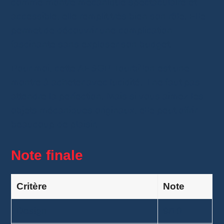
comme montre mécanique spectaculaire et
accessible, elle remplit très bien son rôle. Elle
permet de découvrir une complication
fascinante sans exploser son budget.
Pour moi, cette AESOP Tourbillon est une
montre à acheter avec lucidité. Il ne faut pas
attendre la perfection. Mais si vous aimez les
objets mécaniques originaux, elle peut offrir
beaucoup de plaisir.
Note finale
Critère
Note
Design
9/10