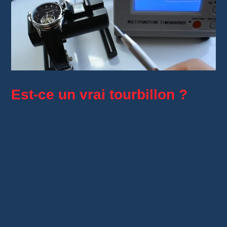
Est-ce un vrai tourbillon ?
C’est la question la plus importante. Oui, cette
montre semble bien utiliser un
véritable
tourbillon mécanique
. On ne parle pas d’une
simple ouverture décorative, ni d’un faux
mécanisme destiné à imiter une complication
prestigieuse.
Le tourbillon est visible à travers le cadran. La