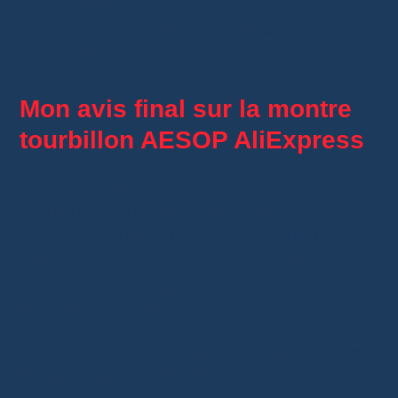
investissement ;
vous n’aimez pas les produits un peu
risqués.
Mon avis final sur la montre
tourbillon AESOP AliExpress
Cette
montre tourbillon AESOP AliExpress
est l’un de ces produits qui résument
parfaitement l’intérêt d’AliExpress. Elle n’est
pas parfaite, elle comporte des risques, mais
elle propose quelque chose d’assez
incroyable pour son prix.
Je ne la présenterais pas comme une montre
de luxe au sens traditionnel. En revanche,