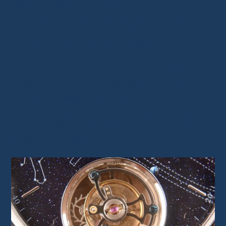
cage tourne et donne ce mouvement
hypnotique qui rend ce type de montre si
particulier. C’est clairement le principal
argument d’achat de ce modèle AESOP.
Il faut toutefois rester précis. Un tourbillon
chinois à 50 € ne doit pas être comparé à un
tourbillon suisse de grande manufacture. Le
principe mécanique peut être réel, mais le
niveau de finition, de réglage et de contrôle
qualité n’est pas le même.