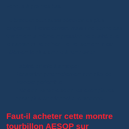
vendus à prix très bas.
Le bracelet peut aussi décevoir les plus
exigeants. Il reste correct, mais il ne donne pas
forcément la même impression de qualité que
le cadran ou le boîtier. Heureusement, c’est
l’élément le plus simple à remplacer.
Fiabilité difficile à anticiper.
Réparation potentiellement compliquée.
Bracelet perfectible.
Précision variable selon les exemplaires.
Achat plus émotionnel que rationnel.
Faut-il acheter cette montre
tourbillon AESOP sur