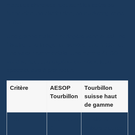
marques chinoises réduisent les coûts de
fabrication, de distribution, de marketing et de
finition.
Une grande maison horlogère vend aussi une
histoire, une image, un service, une finition et
une valeur patrimoniale. Une montre AESOP
vend surtout une expérience mécanique
spectaculaire à prix réduit.
Critère
AESOP
Tourbillon
Tourbillon
suisse haut
de gamme
Prix
Environ 50
Plusieurs
€
milliers d’euros