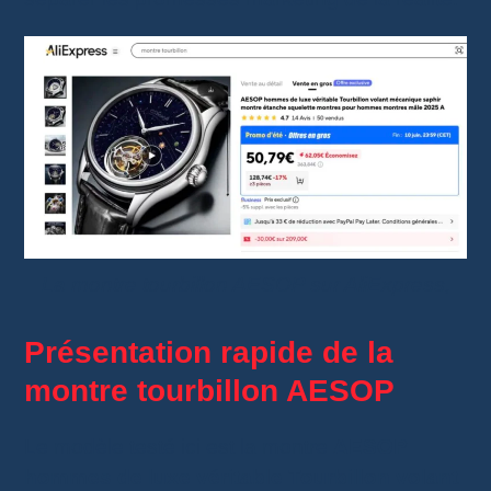
La montre tourbillon AESOP sur AliExpress,
Présentation rapide de la
montre tourbillon AESOP
Le modèle testé ici est la montre
AESOP
hommes de luxe véritable Tourbillon volant