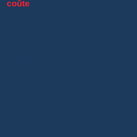
coûte
La première chose qui surprend avec cette
montre, c’est son apparence. Elle ne
ressemble pas à une montre basique achetée
quelques euros sur AliExpress. Le cadran, le
boîtier et l’ouverture du tourbillon donnent
immédiatement une impression plus sérieuse.
Le cadran bleu profond attire beaucoup le
regard. Il évoque un ciel nocturne, avec des
détails inspirés de l’espace et des astres. Ce
choix esthétique peut sembler chargé, mais il
fonctionne bien avec le style général de la
montre.
Le tourbillon placé à 6 heures devient