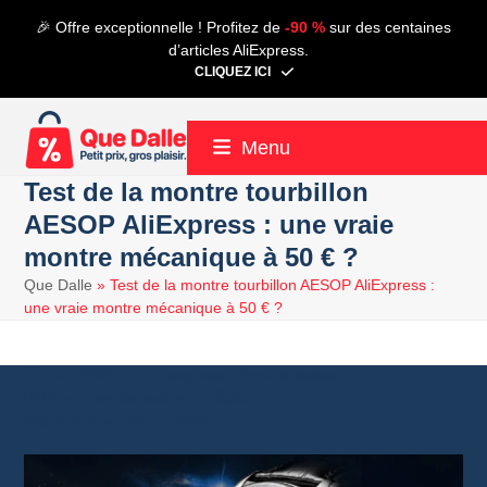
Contenu
🎉 Offre exceptionnelle ! Profitez de
-90 %
sur des centaines
de
d’articles AliExpress.
connexion
CLIQUEZ ICI
Menu
Test de la montre tourbillon
AESOP AliExpress : une vraie
montre mécanique à 50 € ?
Que Dalle
»
Test de la montre tourbillon AESOP AliExpress :
une vraie montre mécanique à 50 € ?
1 juin 2026
Aliexpress
,
Produits testés
12 minutes de lecture
Alain
24 juin 2026