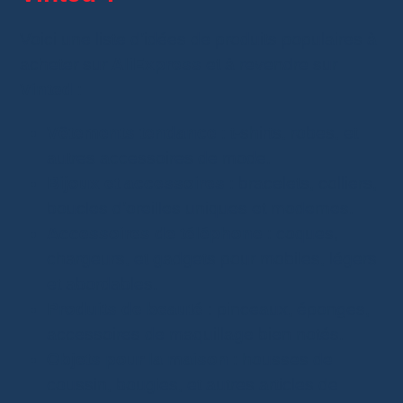
Voici une liste d’idées de produits populaires à
acheter sur
AliExpress
et à revendre sur
Vinted
:
Vêtements tendance
: t-shirts, robes, et
autres accessoires de mode.
Bijoux et accessoires
: bracelets, colliers,
boucles d’oreilles uniques et modernes.
Accessoires de téléphone
: coques,
chargeurs, et gadgets pour mobiles, légers
et abordables.
Produits de beauté
: pinceaux, éponges,
accessoires de maquillage bien notés.
Objets pour la maison
: housses de
coussin, bougies, et autres articles de