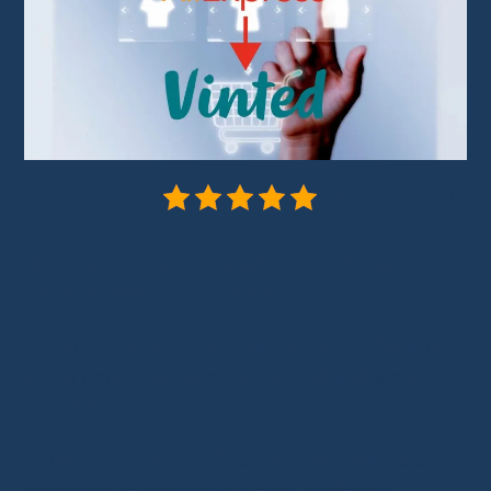
5/5 - (1 vote)
Vous souhaitez acheter sur AliExpress
et
les
revendre sur Vinted
?
Et oui ! C’est une pratique qui gagne du terrain
et qui peut vous faire gagner quelques euros
par vente.
À travers cet article, découvrons ensemble
comment capitaliser sur cette tendance.