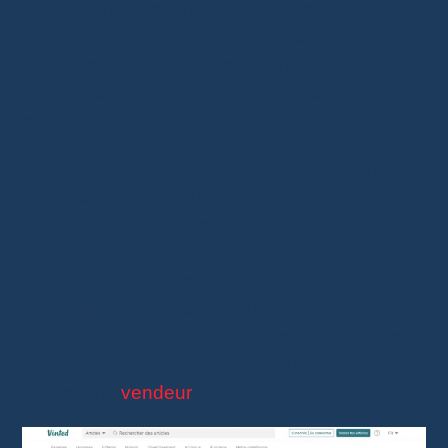
Passons maintenant à
Vinted
. Cette
plateforme en ligne, dédiée à l’achat et la
vente de vêtements d’occasion, a connu une
croissance rapide. Pourquoi ? Voici quelques
raisons :
Conscience écologique
: De plus en plus
de consommateurs privilégient les articles
d’occasion pour leur impact réduit sur
l’environnement.
Économies
: Les articles d’occasion sont
souvent moins chers que les neufs.
Facilité d’utilisation
: Vinted est intuitif et
convivial, permettant à tout un chacun de
devenir
vendeur
.