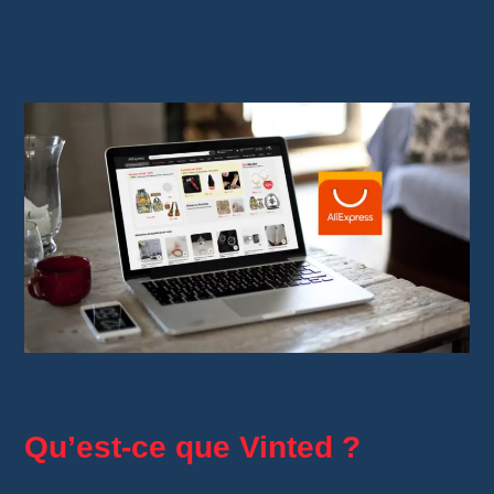
Facilité d’utilisation
: La plateforme est
simple, même pour les novices en e-
commerce.
Aliexpress
Qu’est-ce que Vinted ?