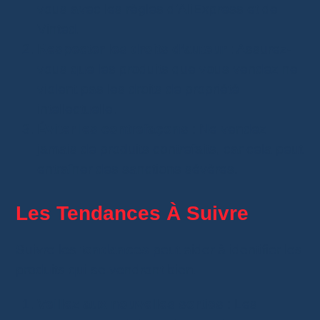
vous avec les règles d’AliExpress et de
Vinted.
Respecter les droits d’auteur
: Assurez-
vous que les produits que vous vendez ne
violent pas les droits de propriété
intellectuelle.
Éviter les contrefaçons
: Ne vendez
jamais de produits contrefaits, car cela peut
entraîner des sanctions sévères.
Les Tendances À Suivre
Suivre les
tendances
peut aider à identifier les
produits qui se vendront bien.
Veillez aux nouvelles sorties
: Les