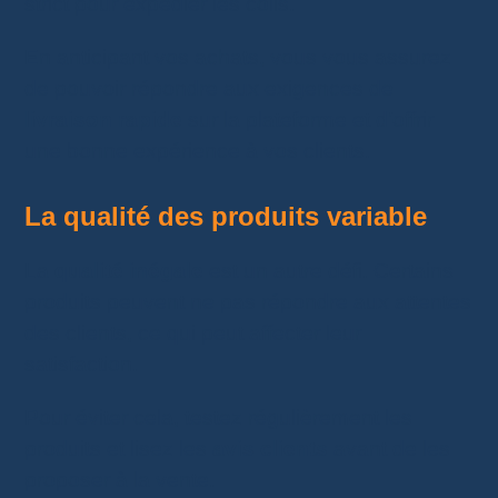
strict pour expédier les colis.
En anticipant vos achats, vous vous assurez
de pouvoir répondre aux exigences de
livraison rapide
sur la plateforme et d’offrir
une bonne expérience à vos clients.
La qualité des produits variable
La
qualité inégale
est un autre défi. Certains
produits peuvent ne pas répondre aux attentes
des clients, ce qui peut affecter leur
satisfaction.
Pour éviter cela, testez régulièrement les
produits et lisez les
avis clients
avant de les
proposer à la vente.