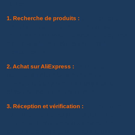
succès :
1. Recherche de produits :
Commencez par
identifier les articles populaires
qui se
vendent bien sur Vinted. Utilisez les catégories
tendance et les avis clients pour faire les
meilleurs choix.
2. Achat sur AliExpress :
Une fois les
produits sélectionnés,
achetez-les sur
AliExpress
à un prix réduit. Comparez les
offres pour maximiser vos marges.
3. Réception et vérification :
À la réception,
vérifiez la qualité
des produits pour vous
assurer qu’ils répondent aux attentes des
clients. Cette étape garantit des évaluations