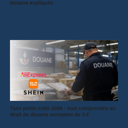
douane expliqués
Vous avez peut-être remarqué un
changement récent sur AliExpress. Le prix
affiché sur la fiche…
Taxe petits colis 2026 : tout comprendre au
droit de douane européen de 3 €
Depuis le 1er juillet 2026, la France a