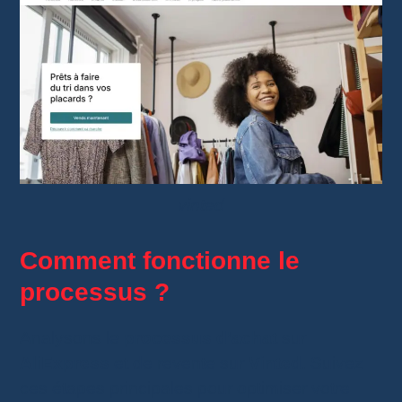
vinted
Comment fonctionne le
processus ?
Analysons le
processus d’achat
sur
AliExpress
et de revente sur
Vinted
. Suivez
ces étapes principales pour optimiser votre