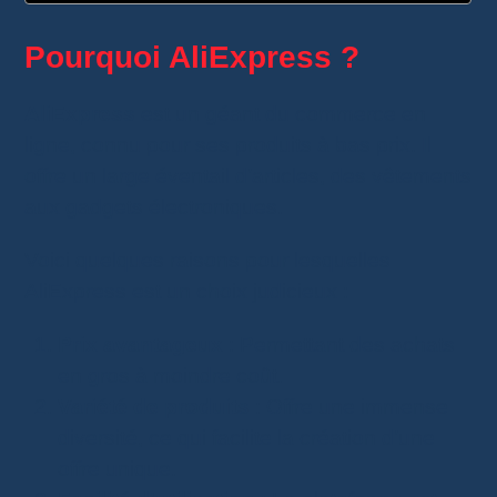
Pourquoi AliExpress ?
AliExpress
est un géant du commerce en
ligne, connu pour ses produits à bas prix. Il
offre un large éventail d’articles, des vêtements
aux gadgets électroniques.
Voici quelques raisons pour lesquelles
AliExpress est un choix judicieux :
Prix avantageux
: Permettant des achats
en gros à moindre coût.
Variété de produits
: Offre une immense
diversité, ce qui facilite la création d’une
offre unique.