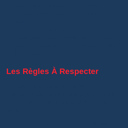
que toutes vos listes de produits sont
cohérentes en termes de qualité et de
style.
Engagez-vous avec vos clients
:
Interagissez avec vos clients pour créer
une communauté et encourager la fidélité à
la marque.
Les Règles À Respecter
Comprendre et respecter les
règles
de
chaque plateforme est crucial pour éviter les
problèmes et garantir une expérience d’achat
fluide.
Connaître les politiques
: Familiarisez-