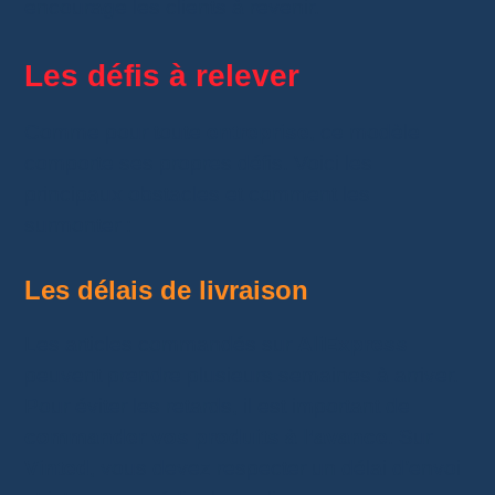
encourage les clients à revenir.
Les défis à relever
Comme pour toute
entreprise
, ce modèle
comporte ses propres défis. Voici les
principaux obstacles et comment les
surmonter :
Les délais de livraison
Les articles commandés sur
AliExpress
peuvent prendre plusieurs semaines à arriver.
Pour éviter les retards, il est important de
commander vos produits à l’avance
. Sur
Vinted
, vous devez respecter un délai d’envoi