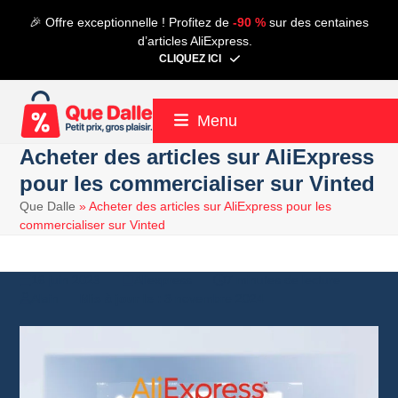
Contenu
🎉 Offre exceptionnelle ! Profitez de
-90 %
sur des centaines
de
d’articles AliExpress.
connexion
CLIQUEZ ICI
Menu
Acheter des articles sur AliExpress
pour les commercialiser sur Vinted
Que Dalle
»
Acheter des articles sur AliExpress pour les
commercialiser sur Vinted
16 juin 2023
Aliexpress
7 minutes de lecture
Alain
3 novembre 2024