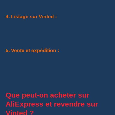
positives.
4. Listage sur Vinted :
Publiez les articles
sur Vinted
en soignant les descriptions et en
fixant un
prix compétitif
. Utilisez des photos
attrayantes pour capter l’attention.
5. Vente et expédition :
Après la vente,
expédiez rapidement
le produit pour
respecter les délais de Vinted et satisfaire vos
clients. Suivez l’expédition pour garantir une
livraison sans encombre.
Que peut-on acheter sur
AliExpress et revendre sur
Vinted ?