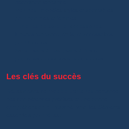
décoration tendance.
Montres
: modèles stylés et abordables
pour hommes et femmes.
Lunettes de soleil et accessoires
:
lunettes tendance, étuis, et accessoires
pour lunettes.
Sacs
: sacs à main, sacs à dos et
pochettes modernes et fonctionnels.
Les clés du succès
Réussir dans ce
modèle d’affaires
demande
des compétences précises et une bonne
compréhension du marché. Voici les éléments
essentiels pour réussir :