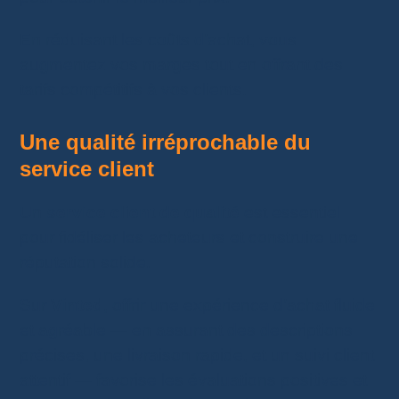
En réduisant les coûts d’achat, vous
augmentez vos marges tout en offrant des
tarifs compétitifs à vos clients.
Une qualité irréprochable du
service client
Un
service client de qualité
est essentiel
pour fidéliser les acheteurs et construire une
réputation solide.
Sur
Vinted
, offrir une expérience d’achat fluide
et agréable — en assurant des descriptions
précises, une livraison rapide, et un suivi client
attentif — favorise les évaluations positives et