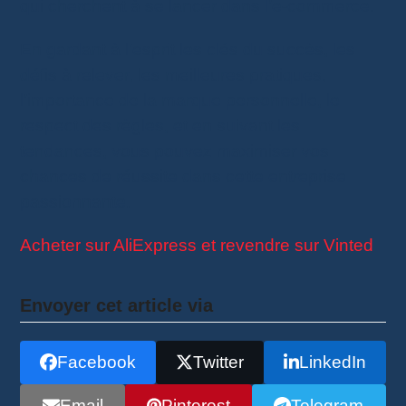
qui cherchent à se lancer dans l’e-commerce.
En gardant à l’esprit les clés du succès, les
défis à relever, les meilleures pratiques,
l’importance de la marque personnelle, le
respect des règles, et en suivant les
tendances, vous pouvez maximiser vos
chances de réussite dans cette entreprise
passionnante.
Acheter sur AliExpress et revendre sur Vinted
Envoyer cet article via
Facebook
Twitter
LinkedIn
Email
Pinterest
Telegram