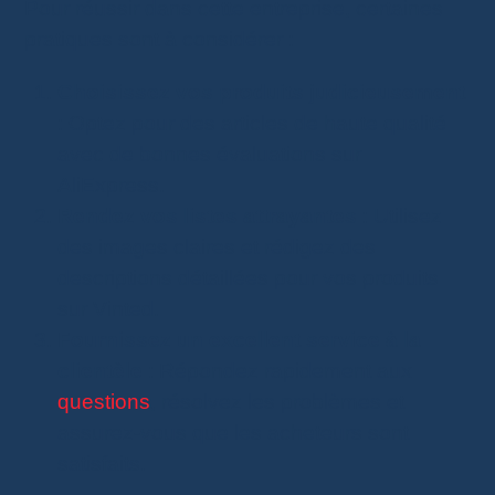
Pour réussir dans cette entreprise, certaines
pratiques sont à considérer :
Choisissez vos produits judicieusement
: Optez pour des articles de haute qualité
avec de bonnes évaluations sur
AliExpress.
Rendez vos listes attrayantes
: Utilisez
des images claires et rédigez des
descriptions détaillées pour vos produits
sur Vinted.
Fournissez un excellent service à la
clientèle
: Répondez rapidement aux
questions
, résolvez les problèmes et
assurez-vous que les acheteurs sont
satisfaits.