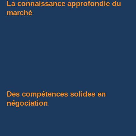
La connaissance approfondie du
marché
Comprendre ce qui
se vend bien
sur
Vinted
est crucial pour savoir quels produits ont un
potentiel de vente.
En identifiant les catégories populaires, vous
pouvez concentrer vos efforts sur des articles
qui attireront davantage d’acheteurs.
Des compétences solides en
négociation
Sur des plateformes comme
AliExpress
,
maîtriser l’art de la
négociation
est un atout
pour obtenir le meilleur prix.