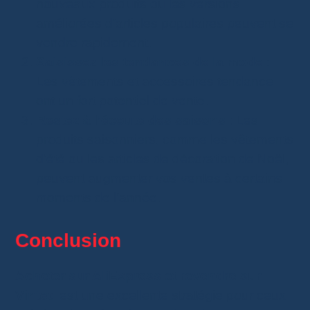
nouveaux produits ou les versions
améliorées d’articles populaires peuvent se
vendre rapidement.
Saisissez les tendances de la mode
:
Les vêtements et accessoires tendance
ont un fort potentiel de vente.
Restez à l’écoute des saisons
: Les
produits saisonniers, comme les vêtements
d’été ou les articles de décoration de Noël,
peuvent augmenter vos ventes à certains
moments de l’année.
Conclusion
Acheter sur AliExpress et revendre sur
Vinted
est une excellente stratégie pour ceux