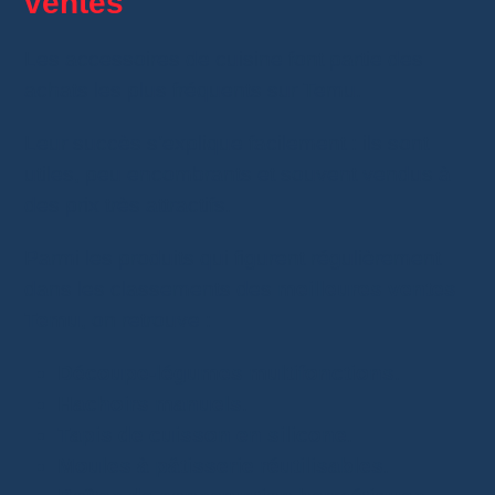
ventes
Les accessoires de cuisine font partie des
achats les plus fréquents sur Temu.
Leur succès s’explique facilement : ils sont
utiles, peu encombrants et souvent vendus à
des prix très attractifs.
Parmi les produits qui figurent régulièrement
dans les classements des
meilleures ventes
Temu
, on retrouve :
Découpe-légumes multifonctions
.
Hachoirs manuels
.
Tapis de cuisson en silicone
.
Moules à pâtisserie réutilisables
.