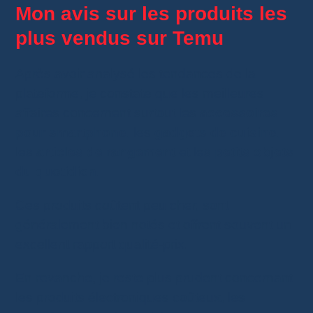
Mon avis sur les produits les
plus vendus sur Temu
Après avoir analysé les tendances de la
plateforme, je constate que les meilleures
affaires concernent surtout les
accessoires
pour smartphone
, les
gadgets de cuisine
,
les
articles de rangement
et les
petits objets
du quotidien
.
Ces produits coûtent peu cher, sont
généralement bien notés et offrent souvent un
excellent rapport qualité-prix.
En revanche, je reste plus prudent concernant
les produits électroniques coûteux, les