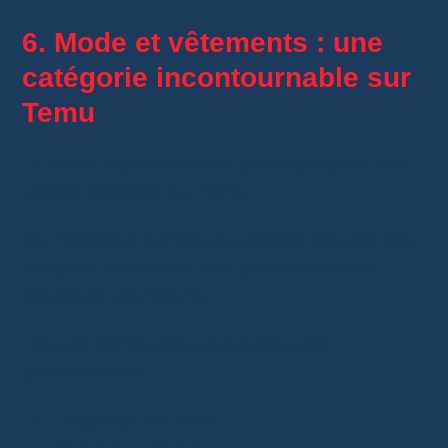
6. Mode et vêtements : une
catégorie incontournable sur
Temu
La mode représente une part importante des
ventes réalisées sur Temu.
De nombreux acheteurs profitent des prix très
bas pour renouveler leur garde-robe sans
dépenser une fortune.
Les articles les plus populaires sont
généralement :
Leggings de sport
.
Pantalons cargo
.