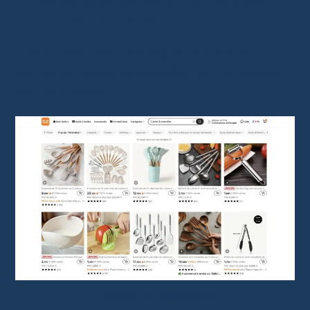
Boîtes de conservation hermétiques
.
Gourdes isothermes
.
Ces accessoires permettent souvent de
gagner du temps au quotidien tout en restant
très abordables.
Cuisine & ustensiles