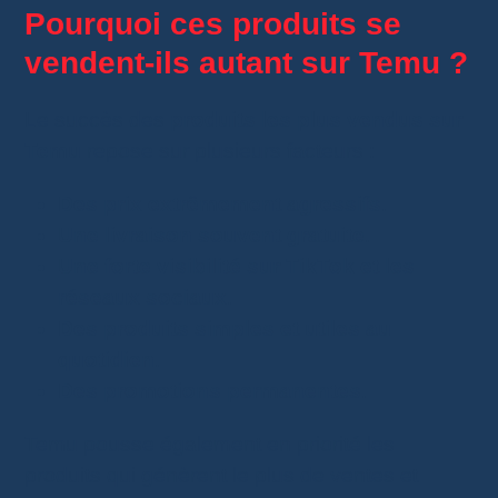
Pourquoi ces produits se
vendent-ils autant sur Temu ?
Le succès des
produits les plus vendus sur
Temu
repose sur plusieurs facteurs :
Des prix extrêmement agressifs
.
Une livraison souvent gratuite
.
Une forte visibilité sur TikTok et les
réseaux sociaux
.
Des produits simples et utiles au
quotidien
.
Des promotions permanentes
.
Temu pousse également en priorité les
produits qui génèrent le plus de ventes et