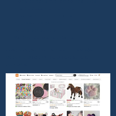
Blocs de construction compatibles
.
Kits de dessin et peinture
.
Puzzles et jeux éducatifs
.
Accessoires gaming
.
Jouets sensoriels
.
Matériel de loisirs créatifs
.
Ces produits offrent souvent un excellent
rapport qualité-prix, ce qui explique leur
popularité.