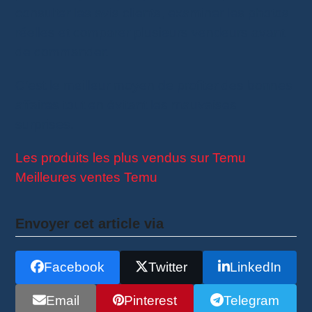
consulter les avis clients, examiner les photos
réelles et comparer plusieurs vendeurs avant
de commander.
C’est le meilleur moyen de profiter des bonnes
affaires tout en évitant les mauvaises
surprises.
Les produits les plus vendus sur Temu
Meilleures ventes Temu
Envoyer cet article via
Facebook
Twitter
LinkedIn
Email
Pinterest
Telegram