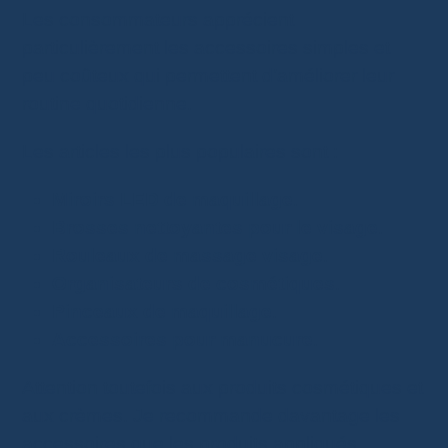
Les consommateurs apprécient
particulièrement les accessoires simples et
peu coûteux qui permettent d’améliorer leur
routine quotidienne.
Les articles les plus populaires sont :
Miroirs LED de maquillage
.
Brosses nettoyantes pour le visage
.
Rouleaux de massage visage
.
Organisateurs de cosmétiques
.
Pinceaux de maquillage
.
Accessoires pour manucure
.
Attention toutefois aux produits cosmétiques et
aux crèmes. Je recommande davantage les
accessoires que les produits appliqués