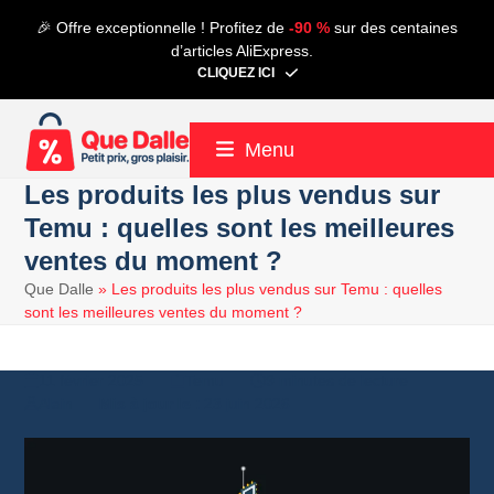
Contenu
🎉 Offre exceptionnelle ! Profitez de
-90 %
sur des centaines
de
d’articles AliExpress.
connexion
CLIQUEZ ICI
Menu
Les produits les plus vendus sur
Temu : quelles sont les meilleures
ventes du moment ?
Que Dalle
»
Les produits les plus vendus sur Temu : quelles
sont les meilleures ventes du moment ?
11 février 2025
Temu
9 minutes de lecture
Alain
23 juin 2026