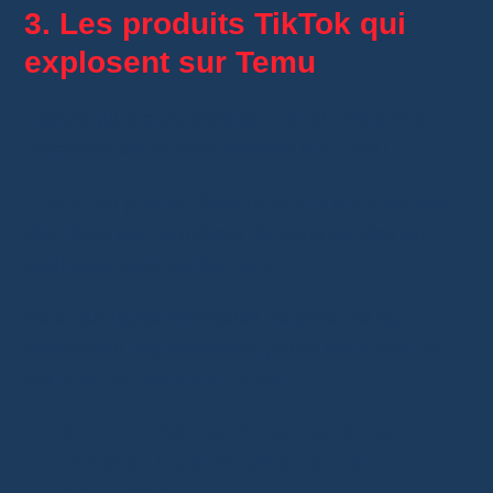
3. Les produits TikTok qui
explosent sur Temu
Depuis plusieurs années, TikTok influence
fortement les achats réalisés sur Temu.
Lorsqu’un produit devient viral, il peut générer
des dizaines de milliers de commandes en
quelques jours seulement.
Voici quelques exemples de produits qui
reviennent régulièrement parmi les
produits
les plus vendus sur Temu
:
Mini imprimantes portables Bluetooth
.
Lampes LED avec détecteur de
mouvement
.