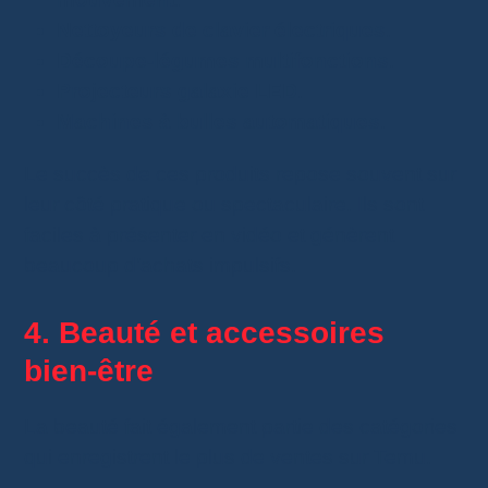
Nettoyeurs de clavier électriques
.
Découpe-légumes multifonctions
.
Projecteurs galaxie LED
.
Machines à bulles automatiques
.
Le succès de ces produits repose souvent sur
leur côté pratique ou spectaculaire. Ils sont
faciles à présenter en vidéo et génèrent
beaucoup d’achats impulsifs.
4. Beauté et accessoires
bien-être
La beauté fait également partie des catégories
qui enregistrent le plus de ventes sur Temu.