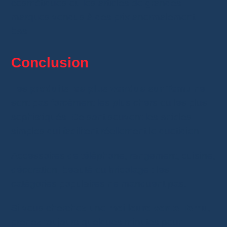
cosmétiques ou les articles de grandes
marques vendus à des prix anormalement
bas.
Conclusion
Les
produits les plus vendus sur Temu
ne
sont pas forcément les plus chers ou les plus
sophistiqués. Ce sont souvent les articles
simples qui facilitent réellement le quotidien.
Accessoires de téléphone, rangement, cuisine,
décoration, beauté ou bricolage : les
catégories populaires ne manquent pas.
Si vous cherchez une
meilleure vente Temu
,
prenez toujours quelques minutes pour