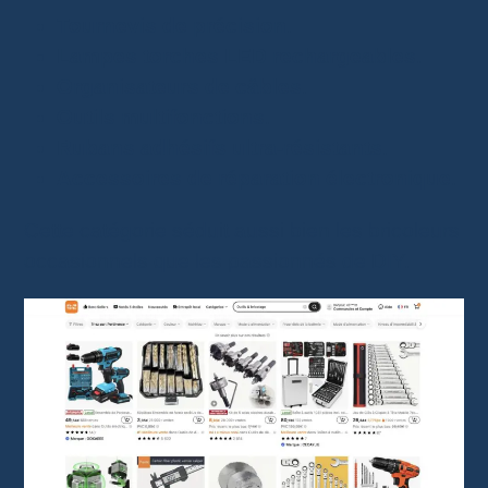
Tournevis de précision
.
Lampes torches LED rechargeables
.
Organisateurs de câbles
.
Outils multifonctions
.
Rubans adhésifs ultra-résistants
.
Accessoires de réparation électronique
.
Cette catégorie séduit aussi bien les bricoleurs
occasionnels que les passionnés de DIY.