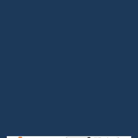
qui explique leur énorme popularité.
Les produits les plus vendus dans cette
catégorie sont :
Supports magnétiques pour voiture
.
Coques de protection compatibles
MagSafe
.
Chargeurs rapides USB-C
.
Câbles tressés renforcés
.
Mini imprimantes thermiques Bluetooth
.
Anneaux et supports pour smartphone
.
Ces articles figurent régulièrement parmi les
produits les plus vendus sur Temu
grâce à
leur prix très attractif et leur utilité au quotidien.