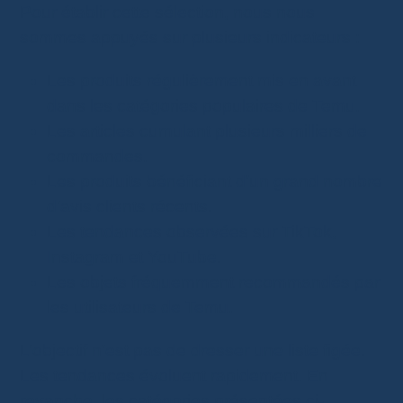
Pour établir cette sélection, nous nous
sommes appuyés sur plusieurs indicateurs :
Les produits régulièrement mis en avant
dans les catégories populaires de Temu.
Les articles cumulant plusieurs milliers de
commandes.
Les produits bénéficiant d’un grand nombre
d’avis clients récents.
Les tendances observées sur TikTok,
Instagram et YouTube.
Les objets fréquemment recommandés par
les utilisateurs de Temu.
L’objectif n’est pas de dresser une liste figée.
Les tendances évoluent rapidement. En
revanche, les catégories présentées ci-