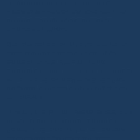
supérieur aux autres. Ils accumulent des
milliers de commandes, des centaines d’avis
et apparaissent régulièrement parmi les
tendances du moment.
Que vous recherchiez un gadget pratique, un
accessoire pour la maison, un produit de
beauté ou un objet repéré sur TikTok,
connaître les
meilleures ventes Temu
permet
souvent d’éviter les déceptions et de repérer
rapidement les articles les plus appréciés par
les acheteurs.
Dans ce guide, je vous présente les catégories
qui cartonnent actuellement ainsi que les
produits qui reviennent le plus souvent dans
les classements des meilleures ventes.