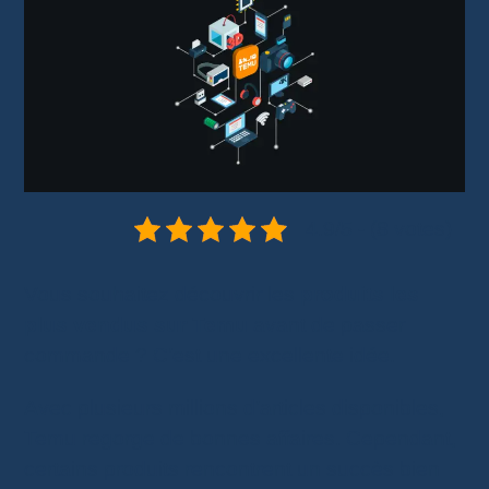
4.9/5 - (8 votes)
Vous souhaitez découvrir les
produits les
plus vendus sur Temu
avant de passer
commande ? C’est une excellente idée.
Avec plusieurs millions d’articles disponibles,
Temu regorge de bonnes affaires. Cependant,
certains produits rencontrent un succès bien