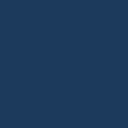
Les produits de grandes marques
vendus à des prix irréalistes
, qui peuvent
être des contrefaçons.
Les compléments alimentaires
, dont la
traçabilité n’est pas toujours claire.
Les consoles rétro contenant des
milliers de jeux sous licence
.
Les cosmétiques sans composition
détaillée
.
Comme sur toutes les marketplaces, le bon
sens reste votre meilleur allié. Lorsqu’une offre
semble trop belle pour être vraie, il vaut mieux
prendre quelques minutes pour vérifier les avis
et les photos des acheteurs.