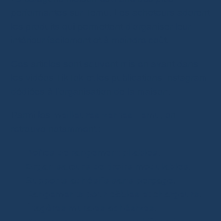
performantes sur Temu. Les acheteurs adorent
les produits qui permettent d’organiser leur
intérieur facilement et à moindre coût.
Ces articles sont souvent mis en avant dans
les vidéos TikTok et les publications Instagram
dédiées à l’organisation de la maison.
Parmi les
meilleures ventes Temu
, on
retrouve notamment :
Boîtes de rangement pliables
.
Organisateurs de tiroirs modulables
.
Supports adhésifs sans perçage
.
Rangements pour câbles et chargeurs
.
Étagères murales adhésives
.