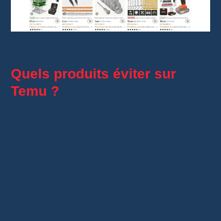
Outils & bricolage
Quels produits éviter sur
Temu ?
Même si Temu propose de nombreuses
bonnes affaires, certains produits méritent
davantage de prudence.
Je vous déconseille notamment :
Les smartphones de marques
inconnues
, souvent décevants en
performances.