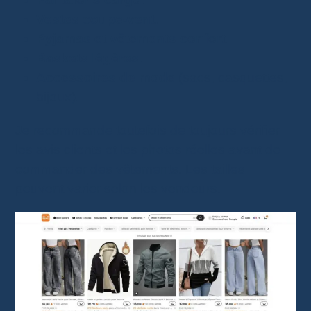
Vestes coupe-vent
.
Pyjamas et vêtements confort
.
Baskets légères
.
Accessoires de mode
(sacs, casquettes,
bijoux).
Je recommande toutefois de toujours vérifier
les avis clients et les photos réelles avant de
commander des vêtements. Les tailles
peuvent varier selon les vendeurs.