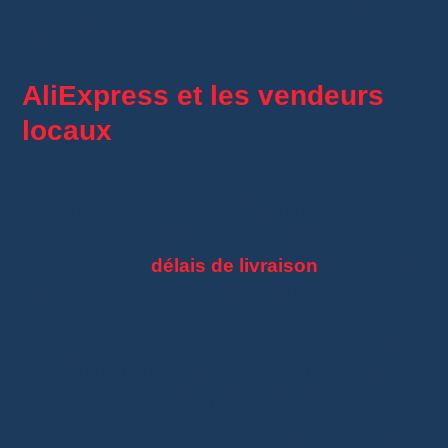
les délais et profitez d’une expérience d’achat
plus fluide.
AliExpress et les vendeurs
locaux
De plus en plus de
vendeurs locaux
sont
présents sur AliExpress, notamment en
France
et en
Europe
. Ces vendeurs
proposent des
délais de livraison
courts
, car
leurs produits sont stockés localement.
Contrairement aux vendeurs basés en Chine,
les commerçants européens permettent une
livraison en quelques jours seulement.
AliExpress facilite cette démarche en affichant