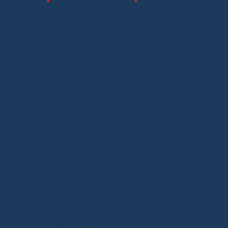
La géant chinois de l’ecommerce a investi
dans plusieurs
entrepôts en Europe
pour
améliorer ses délais de livraison. Ces
entrepôts sont situés dans des pays
stratégiques comme la
France
, l’
Espagne
, la
République tchèque
, l’
Italie
et l’
Allemagne
.
Grâce à ces infrastructures, la plateforme peut
expédier des produits plus rapidement aux
clients européens.
L’
entrepôt en France
joue un rôle essentiel
pour les acheteurs locaux. Il permet une
livraison aliexpress depuis la France
en
quelques jours seulement, contre plusieurs
semaines auparavant.