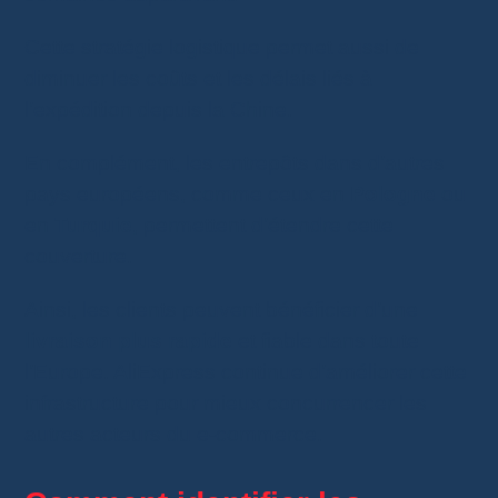
Cette stratégie logistique permet aussi de
diminuer les coûts et les délais liés à
l’expédition depuis la Chine.
En complément, les entrepôts dans d’autres
pays européens, comme ceux en
Pologne
ou
en
Turquie
, permettent d’étendre cette
couverture.
Ainsi, les clients peuvent bénéficier d’une
livraison plus rapide
et fiable dans toute
l’Europe. AliExpress continue d’améliorer cette
infrastructure pour mieux concurrencer les
autres acteurs du e-commerce.