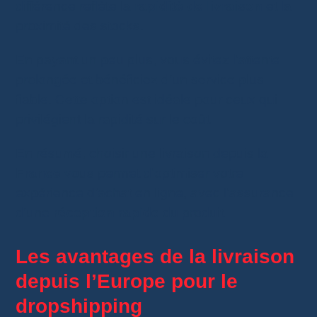
différence reflète la
rapidité de livraison
et la
proximité des stocks.
En payant un peu plus, vous évitez l’attente
prolongée et bénéficiez d’un service plus
fiable. Cette option est idéale pour ceux qui
privilégient la rapidité sur le coût.
En résumé, choisir une livraison depuis la
France
vous permet d’optimiser votre
expérience d’achat en ligne, avec l’assurance
d’une
réception rapide
du produit.
Les avantages de la livraison
depuis l’Europe pour le
dropshipping