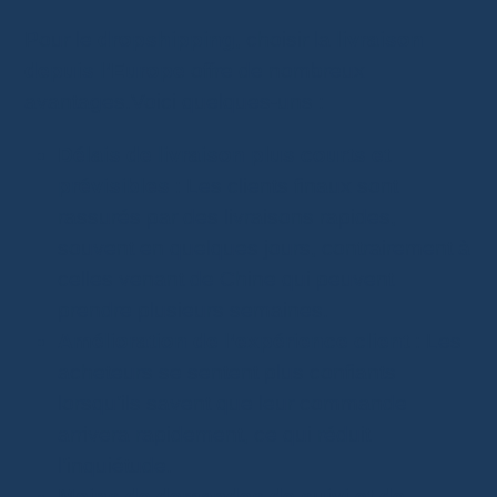
Pour le
dropshipping
, choisir la
livraison
depuis l’Europe
offre de nombreux
avantages.Voici quelques-uns :
Délais de livraison plus courts et
prévisibles
: Les clients finaux sont
rassurés par des livraisons rapides,
souvent en quelques jours, contrairement à
celles venant de Chine qui peuvent
prendre plusieurs semaines.
Amélioration de l’expérience client
: Les
acheteurs se sentent plus confiants
lorsqu’ils savent que leur commande
arrivera rapidement, ce qui réduit
l’inquiétude.
Moins de demandes de suivi et de