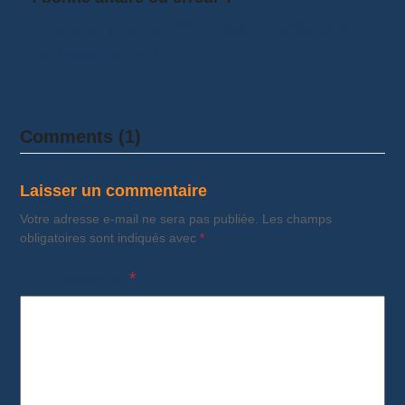
Lorsque j'ai vu le POCO X8 Pro affiché à un
peu plus de 250 €…
Comments (1)
Laisser un commentaire
Votre adresse e-mail ne sera pas publiée.
Les champs
obligatoires sont indiqués avec
*
Commentaire
*