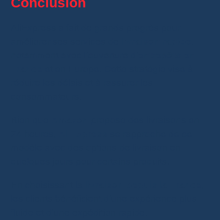
Conclusion
AliExpress a fait de grands progrès pour
améliorer ses services de
livraison rapide
,
notamment avec l’ouverture d’
entrepôts en
France
et en Europe. Cette stratégie vise à
réduire les délais et à rassurer les
consommateurs.
Bien que
Amazon
propose des livraisons en
24 heures,
AliExpress
se rapproche de ce
modèle avec des options de livraison en
quelques jours pour certains produits.
En choisissant la
livraison depuis la France
,
les clients bénéficient d’une expérience plus
fluide et d’une expédition rapide.