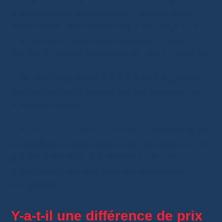
la provenance des produits. Lorsque vous
sélectionnez des articles expédiés depuis la
France
ou un autre pays européen, vous
réduisez considérablement les délais d’attente.
Cela rend l’expérience d’achat plus agréable
pour les consommateurs qui recherchent des
livraisons rapides.
Ces
vendeurs locaux
jouent un rôle clé dans
la stratégie d’AliExpress pour concurrencer les
grands acteurs du e-commerce, tout en
améliorant le service pour les utilisateurs
européens.
Y-a-t-il une différence de prix