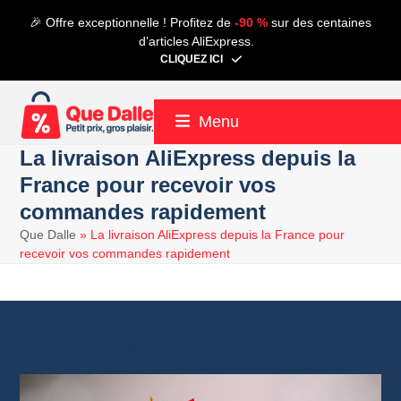
Contenu
🎉 Offre exceptionnelle ! Profitez de
-90 %
sur des centaines
de
d’articles AliExpress.
connexion
CLIQUEZ ICI
Menu
La livraison AliExpress depuis la
France pour recevoir vos
commandes rapidement
Que Dalle
»
La livraison AliExpress depuis la France pour
recevoir vos commandes rapidement
15 septembre 2024
Aliexpress
7 minutes de lecture
Alain
15 septembre 2024