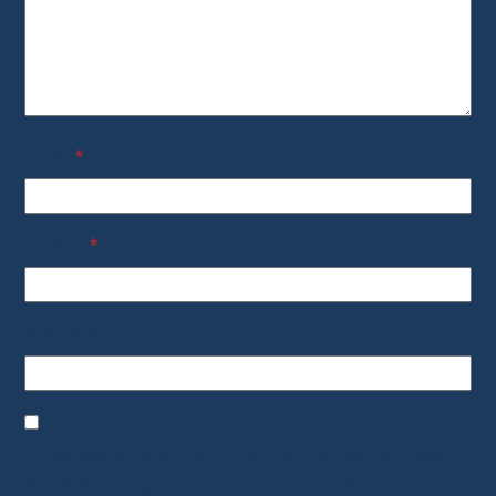
Nom
*
E-mail
*
Site web
Enregistrer mon nom, mon e-mail et mon site
dans le navigateur pour mon prochain