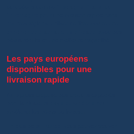
européens comme l’
Espagne
, l’
Italie
, ou
l’
Allemagne
pour une livraison rapide dans
d’autres régions. Utiliser ce filtre assure une
expérience d’achat plus efficace
, avec des
délais réduits et une meilleure traçabilité.
Les pays européens
disponibles pour une
livraison rapide
AliExpress propose des produits expédiés
depuis plusieurs
pays européens
pour
améliorer les délais de livraison.
En plus de la
France
, vous pouvez trouver