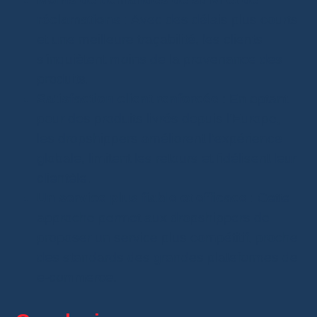
réclamations
: Avec des délais plus courts
et une meilleure traçabilité, les clients
s’inquiètent moins de la provenance des
produits.
Satisfaction client renforcée
: En optant
pour des produits livrés depuis l’Europe,
les dropshippers améliorent l’expérience
globale, limitent les retours et fidélisent leur
clientèle.
Un service plus fiable et efficace
: Cette
approche permet aux dropshippers de
proposer un service plus compétitif, proche
des standards des grandes plateformes de
e-commerce.