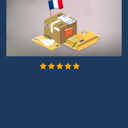
5/5 - (3 votes)
Livraison AliExpress depuis la France
est
devenue un atout majeur pour les
consommateurs français. Pour répondre à la
demande croissante d’une livraison rapide,
AliExpress
a renforcé sa logistique.