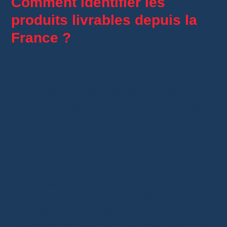
Comment identifier les
produits livrables depuis la
France ?
Pour bénéficier d’une
livraison rapide sur
AliExpress
, il est essentiel de savoir comment
trouver des produits expédiés depuis la
France. La plateforme offre une option pratique
avec les
filtres de recherche
.
Voici comment procéder :
Recherchez le produit que vous souhaitez
acheter.
Une fois les résultats affichés, cliquez sur
le filtre « Livré depuis ».
Sélectionnez «
France
» dans la liste des