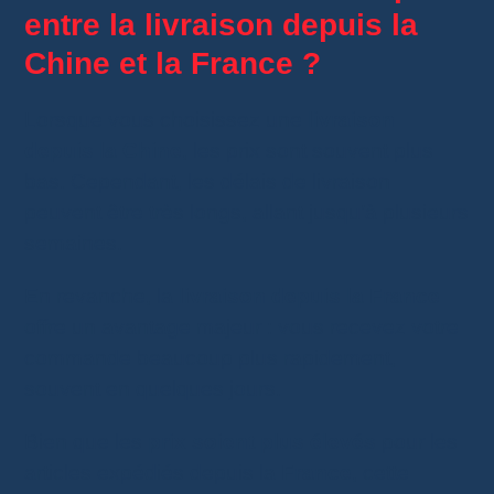
entre la livraison depuis la
Chine et la France ?
Lorsque vous choisissez une
livraison
depuis la Chine
, les prix sont souvent plus
bas. Cependant, les délais de livraison
peuvent être très longs, allant jusqu’à plusieurs
semaines.
En revanche, la
livraison depuis la France
offre un avantage majeur : vous recevez votre
commande beaucoup plus rapidement,
souvent en quelques jours.
Bien que les
prix soient plus élevés
pour les
articles expédiés depuis la
France
, cette