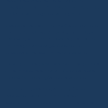
des articles livrés depuis le
Royaume-Uni
,
l’
Espagne
, l’
Italie
, l’
Allemagne
, la
République
tchèque
, la
Pologne
et la
Belgique
.
Ces pays disposent d’entrepôts qui permettent
une
expédition rapide
dans toute l’Europe.
Par exemple, un produit livré depuis l’
Italie
ou
l’
Allemagne
arrivera généralement en
quelques jours, selon votre emplacement.
Cette option est particulièrement utile pour les
consommateurs souhaitant éviter les délais
d’expédition prolongés depuis la Chine.
Le choix du pays d’expédition influence
directement la
rapidité de livraison
. En
sélectionnant un pays proche, vous réduisez