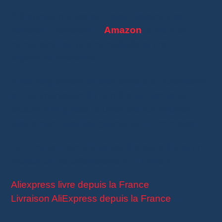
AliExpress montre qu’il peut devenir une
véritable alternative à
Amazon
, surtout en
combinant des prix compétitifs et une
logistique améliorée.
Avec l’expansion de ses entrepôts européens
et l’augmentation du nombre de vendeurs
locaux, AliExpress pourrait bientôt rivaliser
pleinement avec les géants du e-commerce.
La
livraison rapide
deviendra sans doute un
facteur clé de différenciation à l’avenir.
Aliexpress livre depuis la France
Livraison AliExpress depuis la France