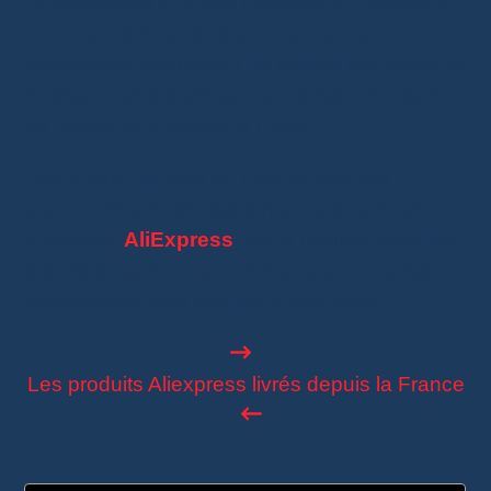
La plateforme a ouvert plusieurs
entrepôts en
Europe
, dont certains en
France
. Ces
installations permettent de réduire les délais de
livraison, qui étaient souvent longs en raison
de l’expédition depuis la Chine.
Désormais, de plus en plus de produits
peuvent être livrés rapidement grâce à ces
entrepôts.
AliExpress
vise à rivaliser avec les
grands acteurs du e-commerce en proposant
des services plus rapides et efficaces.
Les produits Aliexpress livrés depuis la France