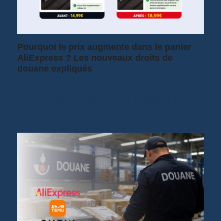
Pourquoi le prix augmente dans le panier
AliExpress ? Les nouveaux droits de
douane expliqués
Vous avez peut-être remarqué un
changement récent sur AliExpress. Le prix
affiché sur la fiche…