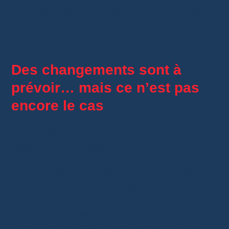
de douane peuvent s’appliquer, selon ce que
vous achetez (par exemple, 12 % pour
certains vêtements).
Des changements sont à
prévoir… mais ce n’est pas
encore le cas
Si vous suivez l’actu comme moi, vous avez
sans doute vu passer ça :
La Commission européenne prépare une
réforme douanière
.Son objectif est de
supprimer l’exonération des droits de douane
sur les petits colis (ceux de moins de 150 €) et
introduire des “frais de traitement”
sur les