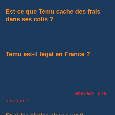
Est-ce que Temu cache des frais
dans ses colis ?
Non. Tout est payé à l’avance, TVA comprise.
Zéro frais de douane
en dessous de 150 €.
Temu est-il légal en France ?
Oui, comme AliExpress ou Shein. Temu
respecte les règles européennes, collecte la
TVA, et livre en France.
Voici l’article dédié à ce sujet :
Temu est-il une
arnaque ?