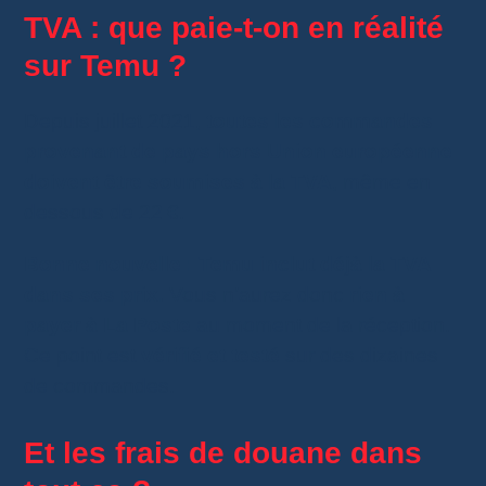
TVA : que paie-t-on en réalité
sur Temu ?
Depuis juillet 2021,
toutes les commandes
provenant de pays hors Union européenne
doivent être soumises à la TVA
, même en
dessous de 22 €.
Bonne nouvelle : Temu inclut déjà la TVA
dans ses prix.
Vous n’aurez donc
rien à
payer à La Poste
au moment de la réception.
Ce point est
vérifié et testé
sur des dizaines
de commandes.
Et les frais de douane dans