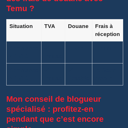
Temu ?
Situation
TVA
Douane
Frais à
réception
Commande
✅
❌ Non
❌ Aucun
< 150 €
Incluse
Commande
✅
✅
⚠️ Selon
> 150 €
Incluse
Possible
produit
Mon conseil de blogueur
spécialisé : profitez-en
pendant que c’est encore