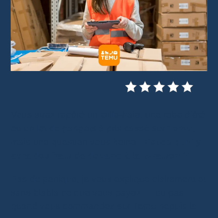
Vous avez repéré un taille-haie, une robe d’été
ou un lot de gadgets à prix cassé sur
Temu
,
mais une question vous freine :
Est-ce qu’il y
aura des frais de douane à la livraison ?
Pas de panique, je vous explique clairement et
sans blabla ce que vous payez — ou pas —
quand vous commandez sur Temu depuis la