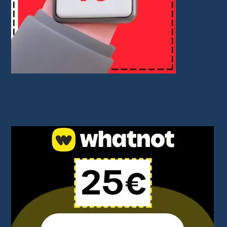
Je partage des bons plans avec des liens affiliés. Vous ne payez rien de
plus, mais cela soutient mon travail. Merci !.