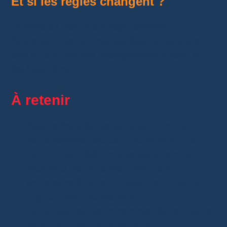
Et si les règles changent ?
Je mets ce blog à jour régulièrement.
Abonnez-vous ou revenez jeter un œil pour
être au courant des changements à venir sur
les frais Temu.
À retenir
Pas de frais de douane sur Temu si
votre commande est inférieure à 150 €.
La TVA est déjà incluse dans le prix.
Des frais de traitement pourraient
apparaître à l’avenir, mais rien n’est en
vigueur pour le moment.
Vous pouvez donc commander en toute
sérénité… tant que ça dure.