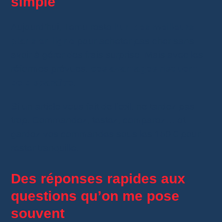
simple
Aujourd’hui, Temu reste
l’un des meilleurs
plans en ligne
pour acheter pas cher sans
avoir à gérer des frais surprise. Mais avec les
réformes prévues,
ces avantages risquent
de disparaître
.
Si un article vous fait de l’œil, ne tardez pas
trop. Commandez, testez, comparez… et
gardez vos commandes sous les 150 € pour
rester tranquille.
Des réponses rapides aux
questions qu’on me pose
souvent