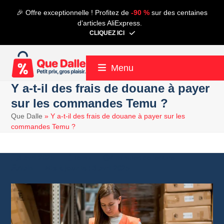
Contenu
🎉 Offre exceptionnelle ! Profitez de
-90 %
sur des centaines
de
d’articles AliExpress.
connexion
CLIQUEZ ICI
Menu
Y a-t-il des frais de douane à payer
sur les commandes Temu ?
Que Dalle
»
Y a-t-il des frais de douane à payer sur les
commandes Temu ?
3 avril 2025
Temu
4 minutes de lecture
Alain
3 avril 2025