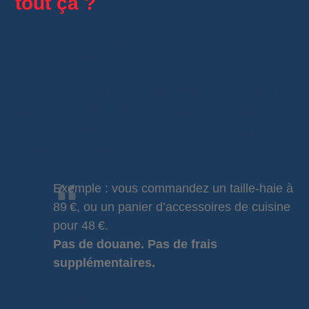
tout ça ?
Pas de droits de douane à payer si votre
commande fait moins de 150 €.
C’est la règle européenne actuelle. Et c’est ce
qui rend Temu encore plus attractif : vous
pouvez commander
sans stress
tant que
vous restez sous ce seuil.
Exemple : vous commandez un taille-haie à
89 €, ou un panier d’accessoires de cuisine
pour 48 €.
Pas de douane. Pas de frais
supplémentaires.
En revanche,
au-dessus de 150 €
, les droits