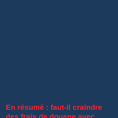
colis venant de plateformes comme Temu et
voici pourquoi :
91 % des petits colis
livrés en Europe
viennent de Chine.
Le nombre de colis Temu a doublé en
un an
.
Et les services douaniers sont
submergés
.
Mais pour l’instant,
rien n’est voté
, rien n’est
mis en place.
Aujourd’hui, vous pouvez
encore commander sur Temu sans frais de
douane si votre panier reste sous 150 €.
En résumé : faut-il craindre
des frais de douane avec