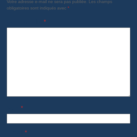
Votre adresse e-mail ne sera pas publiée.
Les champs
obligatoires sont indiqués avec
*
Commentaire
*
Nom
*
E-mail
*