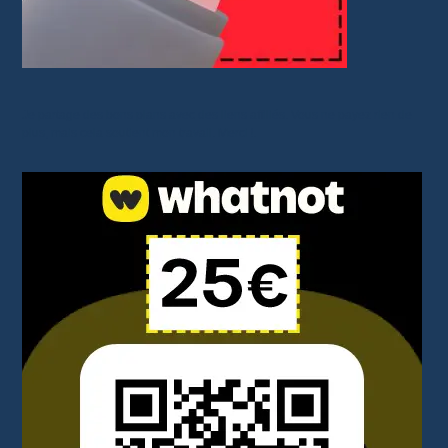
Je partage des bons plans avec des liens affiliés. Vous ne payez rien de
plus, mais cela soutient mon travail. Merci !.