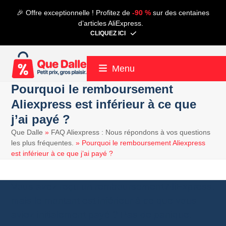
Contenu
🎉 Offre exceptionnelle ! Profitez de
-90 %
sur des centaines
de
d’articles AliExpress.
connexion
CLIQUEZ ICI
Menu
Pourquoi le remboursement
Aliexpress est inférieur à ce que
j’ai payé ?
Que Dalle
»
FAQ Aliexpress : Nous répondons à vos questions
les plus fréquentes.
»
Pourquoi le remboursement Aliexpress
est inférieur à ce que j’ai payé ?
Vous avez reçu un remboursement AliExpress,
mais le montant est inférieur à ce que vous
aviez initialement payé ? Pas de panique.