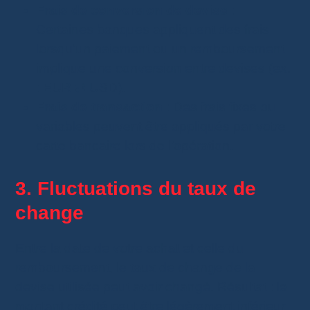
Frais de conversion de devise
:
Certaines banques appliquent des frais
lorsqu’un paiement ou un remboursement
implique une conversion entre devises (ex.
: EUR ⇄ USD).
Frais de transaction
: Des frais fixes ou
variables peuvent être appliqués par votre
carte bancaire lors de l’opération.
3. Fluctuations du taux de
change
Entre la date de votre achat et celle du
remboursement, le taux de change de la
devise utilisée peut avoir changé. Résultat : le
montant crédité peut être légèrement inférieur