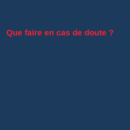
(ou parfois supérieur) à ce que vous aviez
déboursé.
Que faire en cas de doute ?
Si vous pensez qu’une erreur s’est glissée
dans le remboursement, vous pouvez :
Consulter le
détail du remboursement
sur
votre compte AliExpress
Vérifier votre
relevé bancaire
pour
comparer les montants
Contacter votre banque pour obtenir le
détail des
frais appliqués
ou des taux de
conversion