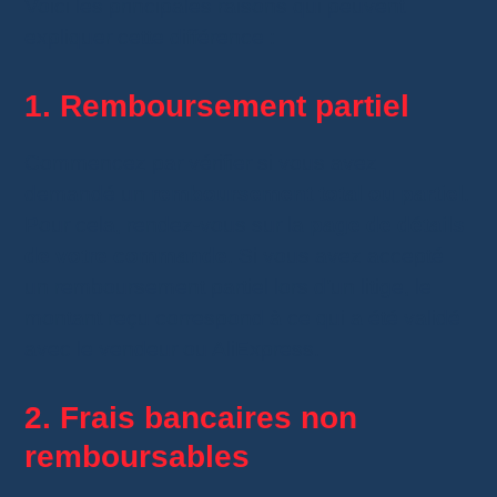
Voici les principales raisons qui peuvent
expliquer cette différence :
1. Remboursement partiel
Commencez par vérifier si vous avez
demandé un
remboursement total ou partiel
.
Pour cela, rendez-vous sur la
page de détails
de votre commande
. Si vous avez accepté
un remboursement partiel lors d’un litige, le
montant reçu correspond à ce qui a été validé
avec le vendeur ou AliExpress.
2. Frais bancaires non
remboursables