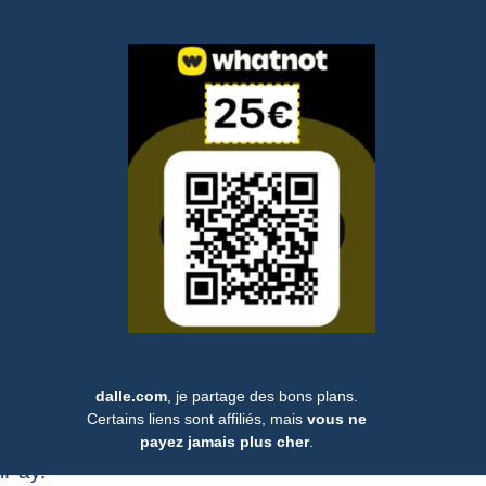
cela soutient mon travail. Merci !.
e les
veau
té pour
dalle.com
, je partage des bons plans.
le
Certains liens sont affiliés, mais
vous ne
payez jamais plus cher
.
iPay.