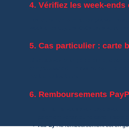
4. Vérifiez les week-ends 
Les
jours non ouvrables
peuvent retard
week-ends et jours fériés dans votre calc
5. Cas particulier : carte
Si vous avez
changé de carte
, le remb
compte associé. En cas de
compte clô
débloquer les fonds.
6. Remboursements PayPa
PayPal
: si vous avez payé avec vot
paiement venait d’une carte, il sera 
AliPay
: le remboursement est en gén