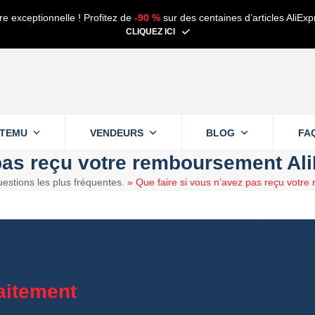
re exceptionnelle ! Profitez de
-90 %
sur des centaines d’articles AliExp
CLIQUEZ ICI
TEMU
VENDEURS
BLOG
FA
 pas reçu votre remboursement Al
estions les plus fréquentes.
»
Que faire si vous n’avez pas reçu votr
s ne voyez toujours rien sur votre compte ? Voici l
sse et comment réagir.
raitement