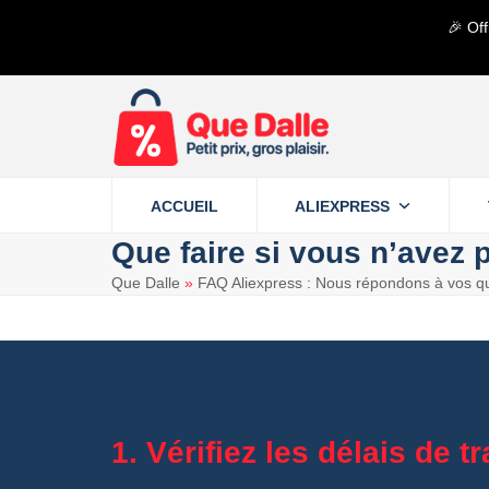
Contenu
🎉 Off
de
connexion
ACCUEIL
ALIEXPRESS
Que faire si vous n’avez
Que Dalle
»
FAQ Aliexpress : Nous répondons à vos qu
Le remboursement a été validé, mais vou
à suivre pour comprendre ce qu’il se pa
1. Vérifiez les délais de t