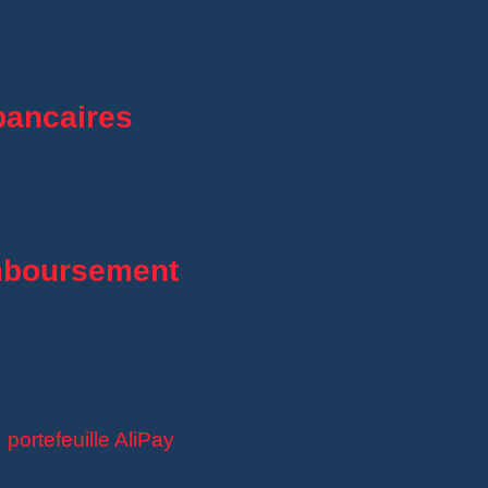
énéralement entre
3 à 20 jours ouvrables
pour appa
it passé avant d’agir.
bancaires
 paiement initial. Le remboursement peut apparaître 
 à repérer.
emboursement
me moyen de paiement que celui utilisé lors de l’ach
attaché à votre carte.
olde PayPal et votre compte bancaire.
e
portefeuille AliPay
.