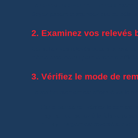
Le
remboursement AliExpress
prend g
Soyez patient et attendez que ce délai so
2. Examinez vos relevés 
Consultez vos relevés depuis la date du
même date, ce qui peut le rendre difficile
3. Vérifiez le mode de r
Le remboursement est effectué via le mê
Carte bancaire
: vérifiez le compte r
PayPal
: consultez à la fois votre s
AliPay
: l’argent est reversé sur votr