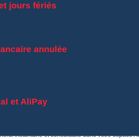
et jours fériés
er le traitement du remboursement. Pensez à inclur
ul.
 bancaire annulée
oursement est automatiquement redirigé vers le nou
turé
, contactez votre banque avec une pièce d’identi
l et AliPay
re solde PayPal, le remboursement est immédiat. Si 
crédité sur votre compte bancaire.
éral instantané et consultable dans votre espace Al