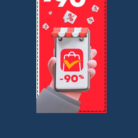
raître.
à cette
at :
Je partage des bons plans avec des liens
affiliés. Vous ne payez rien de plus, mais