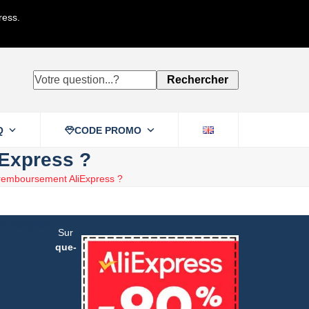
ress.
Votre
Rechercher
question...?
Q
CODE PROMO
iExpress ?
e remboursement AliExpress ?
es étapes
Sur
que-