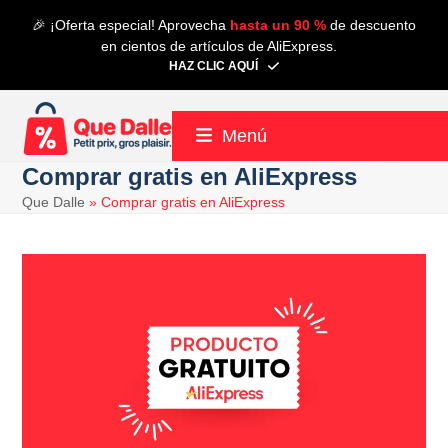
Saltear
🎉 ¡Oferta especial! Aprovecha
hasta un 90 %
de descuento
al
en cientos de artículos de AliExpress.
contenido
HAZ CLIC AQUÍ
principal
Menú
Comprar gratis en AliExpress
Que Dalle
»
Comprar gratis en AliExpress