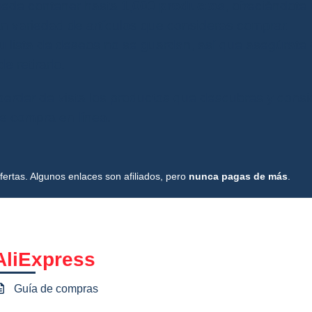
puede contener hasta
1,000 productos
, ofreciéndote
n variedad de artículos que consideras comprar.
 tu lista de deseos no se guardan, así que asegúrate
 retirarlo.
o perder de vista los productos que descubres y cons
e compra en línea.
ertas. Algunos enlaces son afiliados, pero
nunca pagas de más
.
AliExpress
Guía de compras