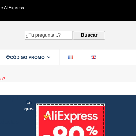
e AliExpress.
¿Tu
Buscar
pregunta...?
CÓDIGO PROMO
ss?
n. Aquí
En
que-
roductos