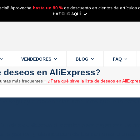
ecial! Aprovecha
hasta un 90 %
de descuento en cientos de artículos d
HAZ CLIC AQUÍ
VENDEDORES
BLOG
FAQ
de deseos en AliExpress?
untas más frecuentes
»
¿Para qué sirve la lista de deseos en AliExpre
ite seguir y almacenar los productos que te interesa
10 listas de deseos
diferentes para organizar tus p
ita la gestión y planificación de tus compras futuras.