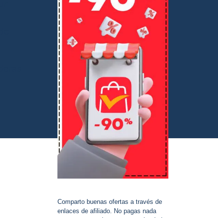
 un
 de
ideras
Comparto buenas ofertas a través de
enlaces de afiliado. No pagas nada