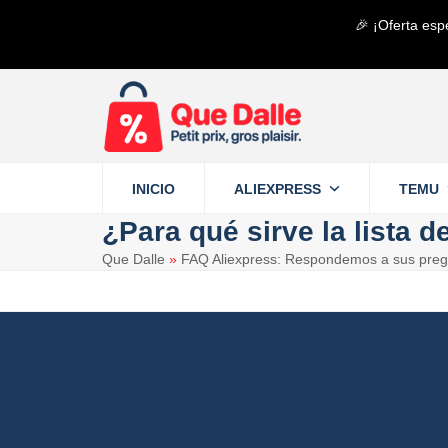
Saltear
🎉 ¡Oferta esp
al
contenido
principal
INICIO
ALIEXPRESS
TEMU
¿Para qué sirve la lista 
Que Dalle
»
FAQ Aliexpress: Respondemos a sus preg
Tu lista de deseos en AliExpress te perm
te explico algunos puntos clave:
Organización
: Puedes crear hasta
favoritos como prefieras, lo que facil