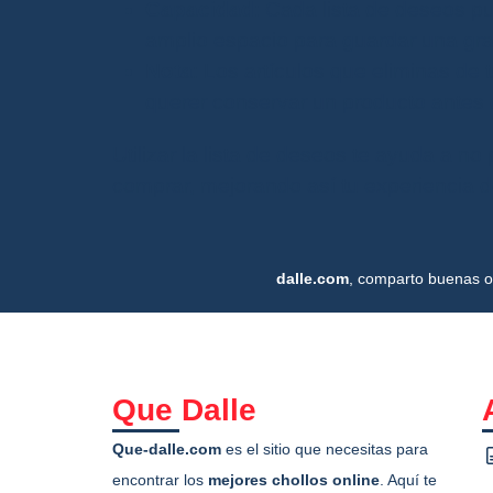
Capacidad
: Cada lista de deseos 
amplio espacio para guardar una gra
Nota
: Los artículos que eliminas de
querer conservar un producto antes de
Utilizar la lista de deseos te ayuda a n
comprar, mejorando así tu experiencia d
dalle.com
, comparto buenas of
Que Dalle
Que-dalle.com
es el sitio que necesitas para
encontrar los
mejores chollos online
. Aquí te