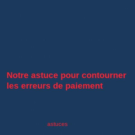
solutions spécifiques
à votre cas. Parfois, un
simple conseil de leur part peut résoudre le
souci.
N’oubliez pas, l’aide est juste à un clic.
L’équipe d’AliExpress est là pour garantir une
expérience d’achat fluide.
Notre astuce pour contourner
les erreurs de paiement
Pour esquiver les
erreurs de paiement
sur
AliExpress :
Gardez ces
astuces
en tête.
Vérifiez toujours vos infos bancaires avant