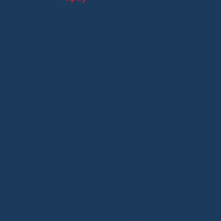
Diversifier vos options peut débloquer la
situation.
Changer de devise
: Parfois, le problème
vient de la devise choisie. Passez à l’USD
ou une autre devise principale. Cela peut
faire toute la différence.
Désactivation des extensions de
navigateur
: Certaines extensions
bloquent les processus de paiement.
Désactivez-les et réessayez. Cela simplifie
souvent la transaction.
Utilisation de l’application mobile
:
L’application AliExpress peut offrir une
meilleure expérience que le navigateur.
Les mises à jour récentes résolvent
souvent les bugs de paiement.