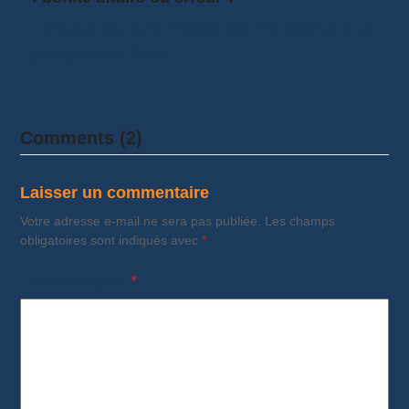
Lorsque j'ai vu le POCO X8 Pro affiché à un
peu plus de 250 €…
Comments (2)
Laisser un commentaire
Votre adresse e-mail ne sera pas publiée.
Les champs
obligatoires sont indiqués avec
*
Commentaire
*