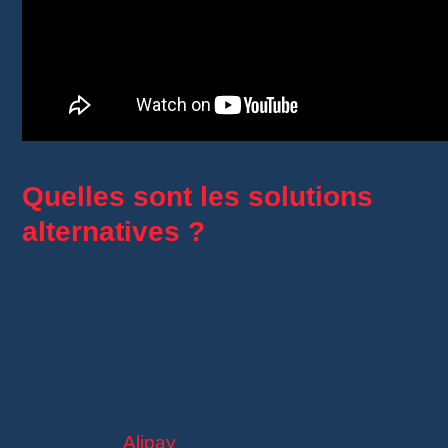
Quelles sont les solutions
alternatives ?
Quand l’
erreur CSC_7200015
persiste sur
AliExpress
, il est temps d’envisager des
solutions alternatives.
Essayer une autre méthode de paiement
: Si votre carte ne passe pas, optez pour
PayPal,
Alipay
, ou une autre carte.