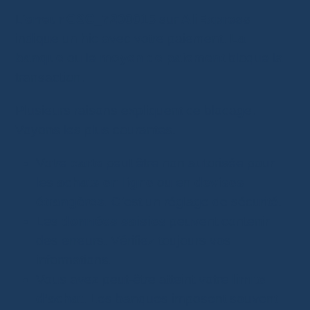
L’
erreur CSC_7200015
sur
AliExpress
indique un hic avec votre paiement.
La
banque
ou le
moyen de paiement
bloque la
transaction.
Plusieurs raisons expliquent ce blocage.
Voyons les plus courantes.
Votre
carte
peut être non autorisée pour
les
achats en ligne
ou en
devises
étrangères
. C’est un réglage de sécurité.
Les
données saisies
peuvent contenir
des erreurs. Vérifiez toujours vos
informations.
Vous avez peut-être atteint votre
limite
d’achat
. Les banques imposent souvent