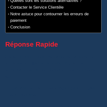
Quelles sont les solutions alternatives ?
Contacter le Service Clientèle
Notre astuce pour contourner les erreurs de
paiement
Conclusion
Réponse Rapide
Ce souci vient de votre carte de banque. Si
vous avez utilisé votre carte trop souvent,
votre banque l’a peut-être bloquée pour être
sûr.
En général, vous pouvez régler ça en utilisant
une autre carte.
Si le problème n’est toujours pas réglé, nous