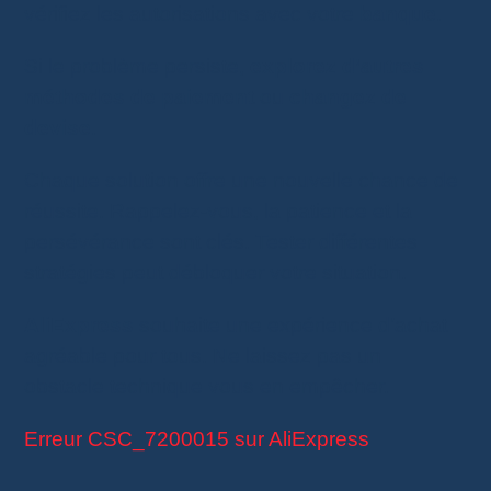
vérifiez les autorisations avec votre
banque
.
Si le problème persiste,
explorez d’autres
méthodes de paiement
ou
changez de
devise
.
Chaque solution offre une nouvelle chance de
réussite. Rappelez-vous, la patience et la
persévérance sont clés. Tester différentes
stratégies peut débloquer votre situation.
AliExpress
souhaite une expérience d’achat
agréable pour tous. Ne laissez pas un
obstacle technique vous en empêcher.
Erreur CSC_7200015 sur AliExpress