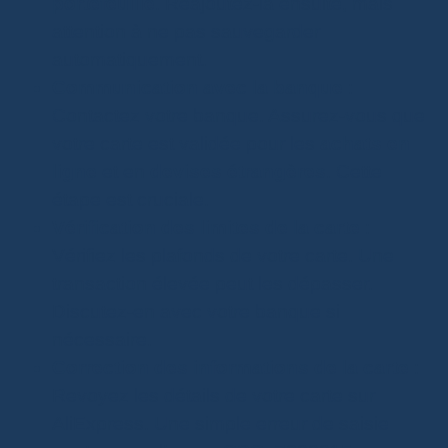
portefeuille
. Réajoutez-la ensuite, mais
attention à ne pas sauvegarder
automatiquement.
Communication avec la banque
:
Contactez votre banque. Assurez-vous que
votre carte est validée pour les
achats en
ligne
et en
devises étrangères
. Cette
étape est cruciale.
Vérification des limites de la carte
:
Vérifiez les plafonds de votre carte. Une
transaction élevée peut les dépasser.
Discutez-en avec votre banque si
nécessaire.
Correction des informations de la carte
:
Revoyez les détails de votre carte sur
AliExpress. Une simple erreur de saisie