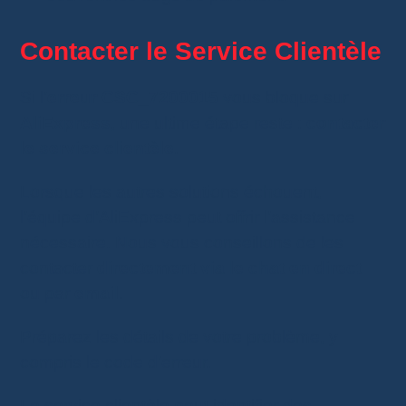
Contacter le Service Clientèle
Si l’
erreur CSC_7200015
vous bloque sur
AliExpress
, une ultime étape reste :
contacter
le service clientèle
.
Lorsque les autres solutions échouent,
l’équipe d’AliExpress peut offrir l’assistance
nécessaire. Nous vous conseillons de les
contacter
directement via le chat en direct
ou par
email
.
Préparez les détails de votre problème, y
compris le code d’erreur.
Le service clientèle peut identifier des