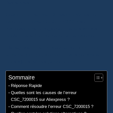
des soldes.
Cela conduit souvent à des problèmes de
paiement. L’erreur CSC_7200015 se
manifeste lors du règlement de vos achats,
quelle que soit votre méthode de paiement.
Elle signale un souci avec votre
banque
ou
votre
moyen de paiement
. Dans cet article,
nous allons démystifier cette erreur.
Sommaire
Réponse Rapide
Quelles sont les causes de l’erreur
CSC_7200015 sur Aliexpress ?
Comment résoudre l’erreur CSC_7200015 ?