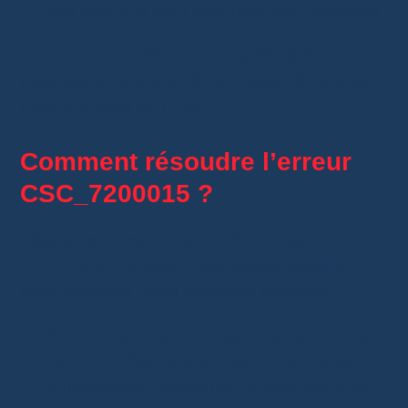
des plafonds pour sécuriser vos dépenses.
Ces causes montrent qu’un petit ajustement
peut résoudre le problème. Restez à l’écoute
pour découvrir comment.
Comment résoudre l’erreur
CSC_7200015 ?
Résoudre l’
erreur CSC_7200015
sur
AliExpress
nécessite des étapes simples
mais efficaces. Voici comment procéder :
Suppression et réenregistrement de la
carte
: Parfois, le souci vient des cartes
enregistrées. Supprimez la vôtre dans
Mon