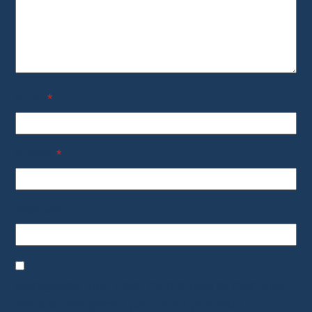
Nom
*
E-mail
*
Site web
Enregistrer mon nom, mon e-mail et mon site
dans le navigateur pour mon prochain