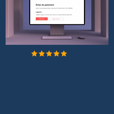
4.9/5 - (8 votes)
Vous avez rencontré l’
erreur CSC_7200015
sur
AliExpress ?
Et oui ça peut s’avérer
frustrant.
Cette plateforme se distingue par sa
diversité
de produits et ses prix compétitifs. Néanmoins,
son succès attire un
trafic massif
, surtout lors