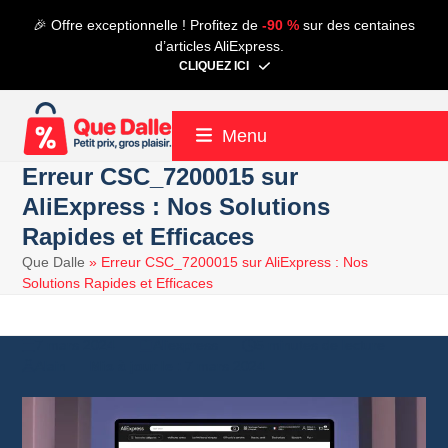
Contenu
🎉 Offre exceptionnelle ! Profitez de
-90 %
sur des centaines
de
d’articles AliExpress.
connexion
CLIQUEZ ICI
Menu
Erreur CSC_7200015 sur
AliExpress : Nos Solutions
Rapides et Efficaces
Que Dalle
»
Erreur CSC_7200015 sur AliExpress : Nos
Solutions Rapides et Efficaces
7 mars 2024
Aliexpress
5 minutes de lecture
Alain
7 mars 2024