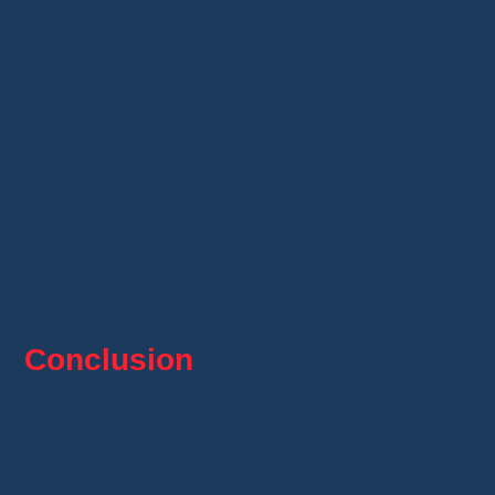
de payer.
Utilisez une carte prévue pour le net.
Gardez un œil sur tes limites de dépense.
Mettez à jour régulièrement votre appli ou
navigateur.
AliExpress
partage souvent des conseils
utiles. Les suivre peut vraiment
simplifier tes
achats
. En restant informé, vous profitez d’une
expérience sans accroc.
Conclusion
En résumé, l’
erreur CSC_7200015
sur
AliExpress
n’est pas insurmontable.
Supprimez et réenregistrez votre carte
, et