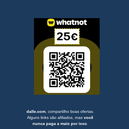
a mais, mas isso ajuda a apoiar meu
trabalho. Obrigado!
o site,
veitar
dalle.com
, compartilho boas ofertas.
Alguns links são afiliados, mas
você
nunca paga a mais por isso
.