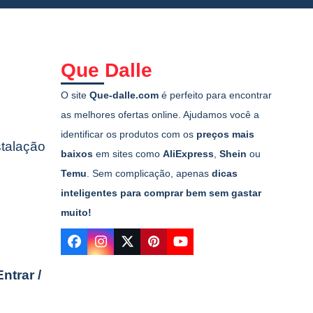
Que Dalle
O site
Que-dalle.com
é perfeito para encontrar
as melhores ofertas online. Ajudamos você a
identificar os produtos com os
preços mais
stalação
baixos
em sites como
AliExpress
,
Shein
ou
Temu
. Sem complicação, apenas
dicas
inteligentes para comprar bem sem gastar
muito!
Facebook
Instagram
Twitter
Pinterest
YouTube
Entrar /