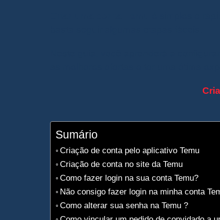
Criar uma conta Temu
é simples e rápi
basta seguir algumas etapas fáceis.
Neste guia, você aprenderá a configura
as melhores ofertas e ter uma ótima ex
Cri
Sumário
Criação de conta pelo aplicativo Temu
Criação de conta no site da Temu
Como fazer login na sua conta Temu?
Não consigo fazer login na minha conta Tem
Como alterar sua senha na Temu ?
Como vincular um pedido de convidado a 