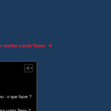
do, acessível a todos. Quer você use o aplicativo ou 
r sua conta em poucos minutos para começar a apro
periência de compra na Temu.
ar minha conta Temu
u : o que fazer ?
uma conta Temu ?