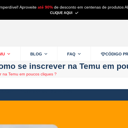
imperdível! Aproveite
até 90%
de desconto em centenas de produtos Al
CLIQUE AQUI
MU
BLOG
FAQ
CÓDIGO P
Como se inscrever na Temu em po
r na Temu em poucos cliques ?
Alain
3 abril 2025