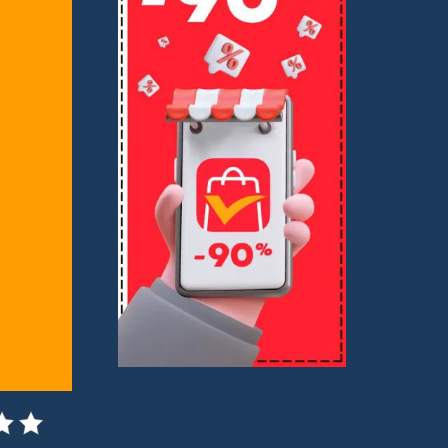
Compartilho boas ofertas por meio de
links de afiliados. Você não paga nada