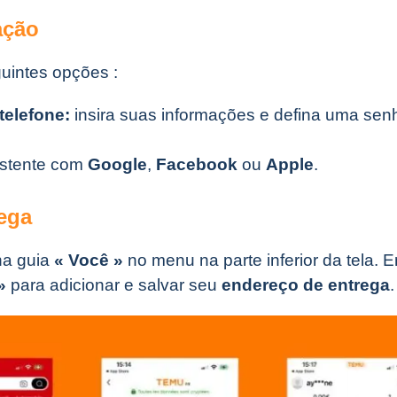
ação
uintes opções :
telefone:
insira suas informações e defina uma sen
istente com
Google
,
Facebook
ou
Apple
.
rega
na guia
« Você »
no menu na parte inferior da tela. 
»
para adicionar e salvar seu
endereço de entrega
.