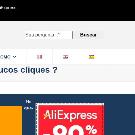
iExpress.
Sua
Buscar
pergunta...?
ROMO
ucos cliques ?
No
que-