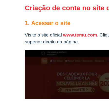
Criação de conta no site
1. Acessar o site
Visite o site oficial
www.temu.com
. Cli
superior direito da página.