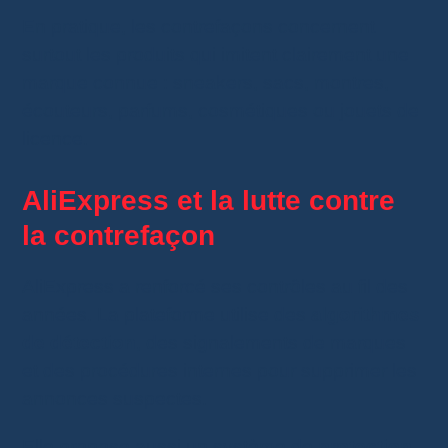
En pratique, les contrefaçons concernent
surtout les produits qui imitent clairement une
marque connue : sneakers, sacs, montres,
écouteurs, parfums, cosmétiques ou jouets de
licence.
AliExpress et la lutte contre
la contrefaçon
AliExpress a renforcé ses contrôles au fil des
années. La plateforme utilise des
algorithmes
de détection
, des signalements de marques
et des procédures internes pour supprimer les
annonces suspectes.
Elle propose aussi un système de
protection