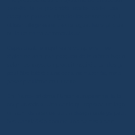
des droits de propriété intellectuelle
. Les
marques peuvent signaler les annonces qui
utilisent illégalement leurs logos, leurs photos
ou leurs noms commerciaux.
Cependant, le sujet reste complexe. Les
règles ne sont pas perçues de la même façon
selon les pays. Un produit inspiré d’un design
peut être toléré dans certains marchés, mais
poser problème en Europe.
En
France
et dans l’Union européenne, la loi
est plus stricte. Une copie qui reprend un logo,
un nom de marque ou un design protégé peut
être considérée comme une
contrefaçon
.