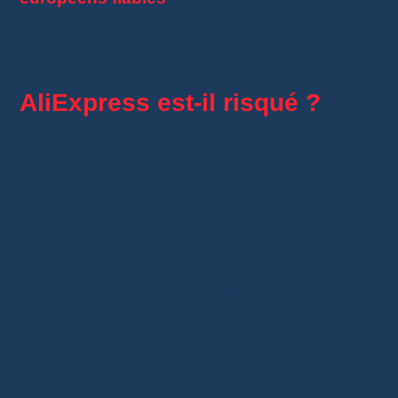
livraison plus rapide et d’un service après-
vente plus rassurant.
AliExpress est-il risqué ?
AliExpress n’est pas une plateforme
dangereuse en soi
. Elle peut même être très
intéressante si vous savez choisir vos
produits.
Le risque vient surtout des mauvais vendeurs,
des fiches trop vagues et des produits
sensibles. Comme sur Amazon, eBay ou
Temu, il faut garder un minimum de vigilance.
La majorité des produits sont des articles sans