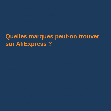
C’est notamment le cas dans l’électronique,
les accessoires, l’outillage ou certains produits
pour la maison.
Quelles marques peut-on trouver
sur AliExpress ?
Selon les périodes et les pays, on peut trouver
des marques reconnues dans plusieurs
univers :
High-tech et électronique
: Xiaomi,
Lenovo, Realme, Anker, Huawei, JBL.
Maison et bricolage
: Philips, Bosch,
Black+Decker.
Mode et accessoires
: certaines marques