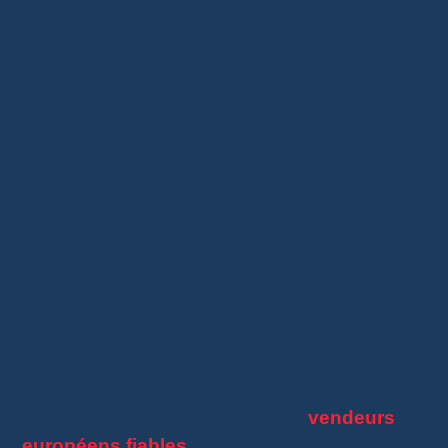
disposent de revendeurs ou boutiques
dédiées.
Beauté et soins
: quelques marques
connues peuvent apparaître selon les
marchés.
Le plus important reste de vérifier si la
boutique est officielle. Ne vous fiez pas
uniquement au titre du produit.
Si vous achetez une marque connue,
privilégiez les vendeurs bien identifiés, les
fiches claires et les produits expédiés depuis
l’Europe quand c’est possible.
Vous pouvez aussi privilégier les
vendeurs
européens fiables
pour bénéficier d’une