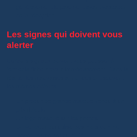
généralement le paiement avant validation
de la réception.
Les signes qui doivent vous
alerter
Certains signaux doivent vous pousser à
fermer la fiche produit immédiatement. Dans la
réalité, les mauvaises annonces ont souvent
les mêmes défauts.
Un produit de grande marque vendu à un
prix ridicule.
Un logo masqué sur les photos.
Un vendeur qui utilise des mots comme
“style”, “same as” ou “1:1”.