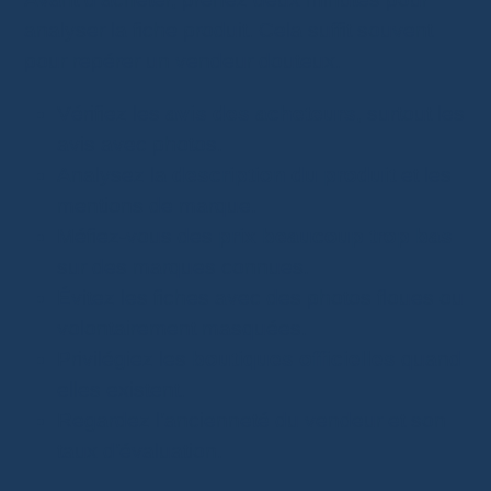
analyser la fiche produit. Cela suffit souvent
pour repérer un vendeur douteux.
Vérifiez les
avis des acheteurs
, surtout les
avis avec photos.
Analysez la
description du produit
et les
mentions de marque.
Méfiez-vous des
prix beaucoup trop bas
sur des marques connues.
Évitez les fiches avec des photos floues ou
volontairement masquées.
Privilégiez les
boutiques officielles
quand
elles existent.
Regardez l’ancienneté du vendeur et son
taux d’évaluation.