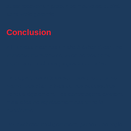
aussi recevoir un produit de mauvaise qualité,
sans vraie garantie.
Conclusion
AliExpress n’est pas un site à éviter. C’est une
immense marketplace, avec de très bons
produits et quelques pièges à connaître.
La plupart des articles sont des
produits No
Name
, des alternatives ou des accessoires
vendus légalement. Les contrefaçons existent,
mais elles ne représentent pas toute la
plateforme.
Pour acheter intelligemment, gardez une règle