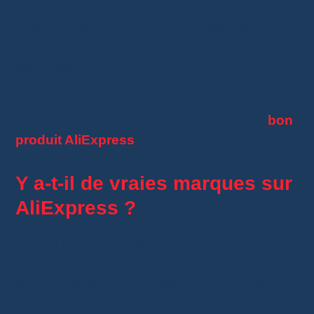
Un bon produit AliExpress se repère souvent à
plusieurs détails : des photos réelles, des avis
crédibles, une description claire et un vendeur
bien noté.
Pour aller plus loin, vous pouvez aussi
consulter notre guide pour reconnaître un
bon
produit AliExpress
avant de commander.
Y a-t-il de vraies marques sur
AliExpress ?
Oui, on trouve de vraies marques sur
AliExpress. Certaines vendent directement
leurs produits via des boutiques officielles.
D’autres passent par des revendeurs sérieux.