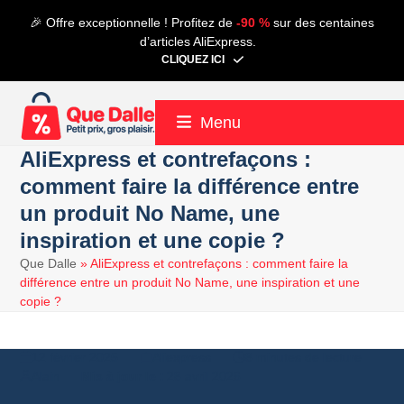
Contenu
🎉 Offre exceptionnelle ! Profitez de
-90 %
sur des centaines
de
d’articles AliExpress.
connexion
CLIQUEZ ICI
Menu
AliExpress et contrefaçons :
comment faire la différence entre
un produit No Name, une
inspiration et une copie ?
Que Dalle
»
AliExpress et contrefaçons : comment faire la
différence entre un produit No Name, une inspiration et une
copie ?
12 février 2025
Aliexpress
8 minutes de lecture
Alain
28 avril 2026