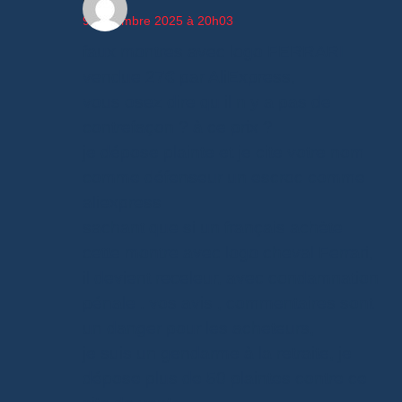
9 décembre 2025 à 20h03
faux montres avec logo FERRARI
vendue 27€ par AliExpress,
vous osez dire qu il n y a pas de
contrefaçon ? à ce prix ?
je dépose plainte et je cite votre nom
comme défenseur un escroc comme
aliexpress
sachant que si un français achète
cette montre avec logo cheval Ferrari,
il devient receleur, avec condamnation
pénale . vos avis , commentaires sont
un danger pour les acheteurs,
je suis un gendarme à la retraite, je
dépose plus de 50 plaintes contre ce