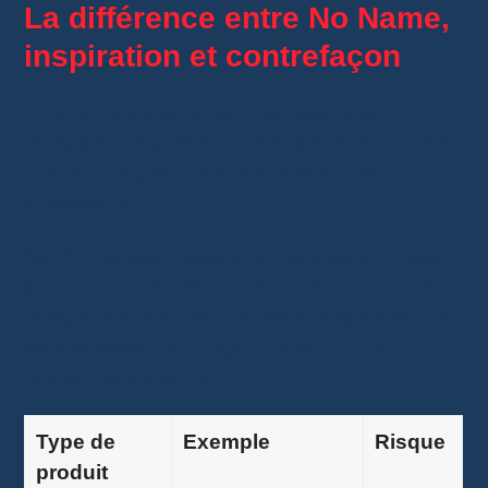
La différence entre No Name,
inspiration et contrefaçon
C’est ici que beaucoup d’acheteurs se
trompent. Un produit qui ressemble à un article
connu n’est pas automatiquement une
contrefaçon.
Sur AliExpress, beaucoup d’articles sont des
alternatives No Name
. Ils n’affichent aucune
marque officielle. Ils proposent simplement un
style similaire, un usage proche ou une
fonction équivalente.
Type de
Exemple
Risque
produit