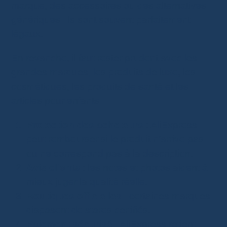
marque, des accessoires ou des alternatives
génériques. Ils sont souvent parfaitement
légaux.
En revanche, il faut rester prudent avec les
grandes marques, les produits de luxe, les
cosmétiques, les produits de santé et les
articles pour enfants.
Protection des acheteurs
: AliExpress
peut rembourser si le produit n’arrive pas
ou ne correspond pas à la description.
Avis clients
: les notes et photos aident à
mieux juger la qualité réelle.
Boutiques officielles
: certaines marques
disposent de stores certifiés.
Paiement sécurisé
: AliExpress retient