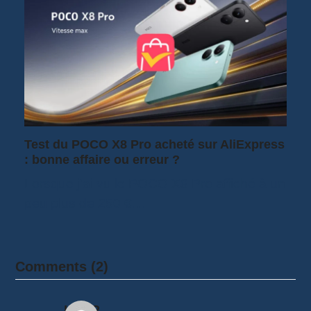
Test du POCO X8 Pro acheté sur AliExpress
: bonne affaire ou erreur ?
Lorsque j'ai vu le POCO X8 Pro affiché à un
peu plus de 250 €…
Comments (2)
LAPP