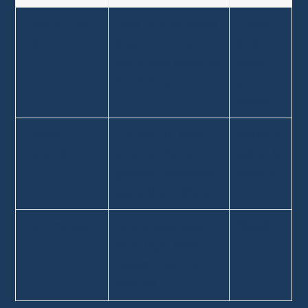
Produit No
Une montre sans
Faible
Name
logo, vendue
si la
sous une marque
fiche
inconnue
est
claire
Produit
Un sac au style
Variable
inspiré
proche d’une
selon le
grande tendance,
design
sans logo officiel
Contrefaçon
Une copie avec
Élevé
faux logo Nike,
Apple, Dior ou
Adidas