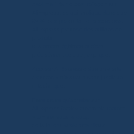
environ 1 % de contrefaçon
sur
AliExpress, ce qui implique donc que
99 % des produits ne le sont pas
.
AliExpress propose des millions de
produits
totalement légitimes et c’est
précisément ce que j’explique.
Accuser AliExpress d’être un « site
d’escroc » n’a aucun sens juridique
ni technique.
Faire croire qu’acheter sur
AliExpress ferait « automatiquement
» tomber sous le coup
de la loi est
totalement faux
.
Acheter un produit non contrefait n’a