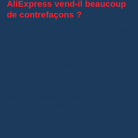
AliExpress vend-il beaucoup
de contrefaçons ?
Contrairement aux idées reçues, AliExpress ne
se résume pas à des copies de grandes
marques. La plateforme vend surtout des
produits génériques
, des accessoires, des
gadgets, des pièces détachées et des articles
sans logo.
Cela ne veut pas dire qu’il n’existe aucun
risque. Comme sur toutes les grandes
marketplaces, certains vendeurs peuvent
essayer de proposer des copies douteuses.
C’est justement pour cela qu’il faut apprendre
à repérer les signaux d’alerte.