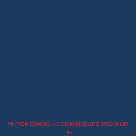
site rempli de contrefaçons.
Dans la réalité, c’est plus nuancé. La majorité
des articles vendus sur AliExpress sont surtout
des
produits sans marque
, aussi appelés
No
Name
. Certains s’inspirent de grandes
tendances, mais ne reprennent pas forcément
un logo officiel.
Le vrai sujet consiste donc à savoir faire la
différence entre un
produit générique légal
,
une
inspiration
et une
contrefaçon
. C’est
cette différence qui vous évite les mauvaises
surprises.
TOP BRAND – LES MARQUES PREMIUM