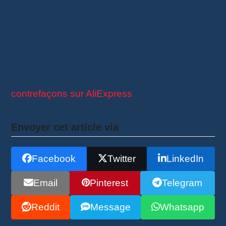
simple : évitez les fausses marques, vérifiez
les avis et privilégiez les vendeurs sérieux.
Avec ces réflexes, AliExpress peut rester une
très bonne solution pour acheter moins cher,
sans tomber dans les pièges classiques.
contrefaçons sur AliExpress
Envoyer cet article via
Facebook
Twitter
LinkedIn
Email
Pinterest
Telegram
Reddit
Message
Whatsapp