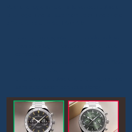
Voici une règle simple : si le vendeur utilise un
faux logo
, une
fausse marque
ou une
photo
officielle détournée
, il faut fuir.
Une montre inspirée d’un modèle de luxe,
mais sans logo, n’est pas forcément une
contrefaçon.
Une copie exacte avec un faux logo officiel
est une contrefaçon.
Un produit qui utilise une photo de marque
sans autorisation doit vous alerter.