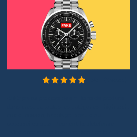
5/5 - (2 votes)
AliExpress
propose des millions de produits
dans presque toutes les catégories : high-tech,
mode, maison, bricolage, beauté ou
accessoires auto. Pourtant, la plateforme
traîne encore une image tenace : celle d’un