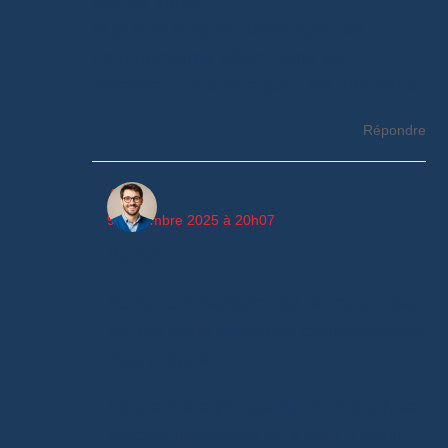
site de vente
et je suis surpris, navré que vos
commentaires aillent dans sa
défense…..à suivre pour les tribunaux;
Répondre
Alain
9 décembre 2025 à 20h07
Bonjour,
Votre commentaire est de mauvaise
foi, car vous déformez complètement
mes propos.
La première phrase de mon analyse
précise justement qu’il peut y avoir