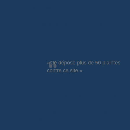
rien d’illégal.
Parler de « receleur » dans ce
contexte est un
raisonnement
ridicule
.
Concernant votre affirmation :
« Je dépose plus de 50 plaintes
contre ce site »
Si ces plaintes concernent
réellement des contrefaçons, elles
visent les
vendeurs concernés
, pas les
personnes qui publient une
information factuelle