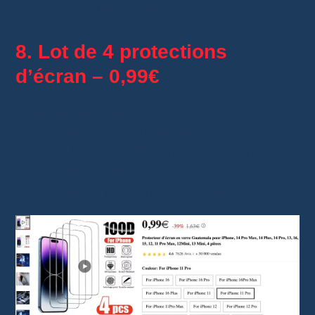
Lunettes de soleil rétro
8. Lot de 4 protections
d’écran – 0,99€
4
verres trempés pour iPhone
à ce prix ?
AliExpress le fait. Pour moins d’un euro, on
reçoit un lot complet de films protecteurs
adaptés à son modèle (11 Pro, 13 Mini, etc.).
Indispensable pour éviter les rayures.