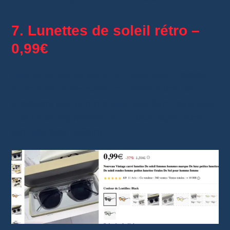
7. Lunettes de soleil rétro –
0,99€
Des
lunettes de soleil vintage
pour homme
ou femme, avec monture carrée. Elles ne
protègent pas comme des Ray-Ban, mais pour
une sortie improvisée ou un look stylé, elles
font très bien l’affaire.