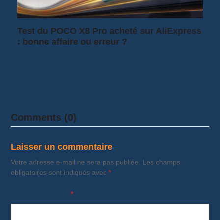
Test du POCO X8 Pro acheté sur AliExpress
: bonne affaire ou erreur ?
Lorsque j'ai vu le POCO X8 Pro affiché à un
peu plus de 250 €…
Comments (0)
Laisser un commentaire
Votre adresse e-mail ne sera pas publiée.
Les champs
obligatoires sont indiqués avec
*
Commentaire
*