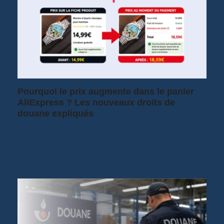
Pourquoi le prix augmente dans le panier
AliExpress ? Les nouveaux droits de
douane expliqués
Vous avez peut-être remarqué un
changement récent sur AliExpress. Le prix
affiché sur la fiche…