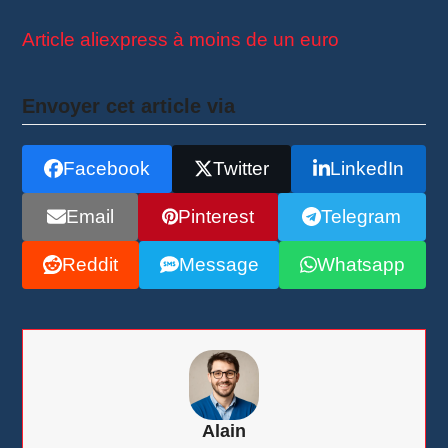
Article aliexpress à moins de un euro
Envoyer cet article via
Facebook
Twitter
LinkedIn
Email
Pinterest
Telegram
Reddit
Message
Whatsapp
Alain