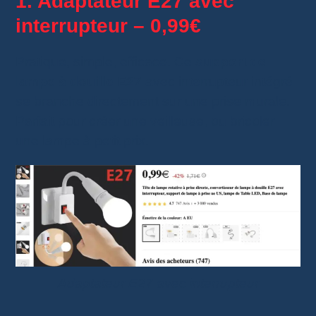
1. Adaptateur E27 avec
interrupteur – 0,99€
Pratique, simple, efficace. Ce
support de
lampe à douille E27
avec interrupteur intégré
se branche directement sur une prise murale.
Parfait pour créer une veilleuse, ou bricoler
une lampe à petit prix.
Adaptateur E27 avec interrupteur