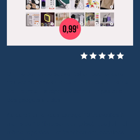
On me demande souvent si on peut encore
trouver de bons
articles AliExpress à moins
de 1 euros
. La réponse est oui. Et pas que
des gadgets inutiles !
Aujourd’hui, je vous partage 10 trouvailles à
moins de 1€ (livraison comprise), que j’ai moi-
même repérées – et franchement, certaines