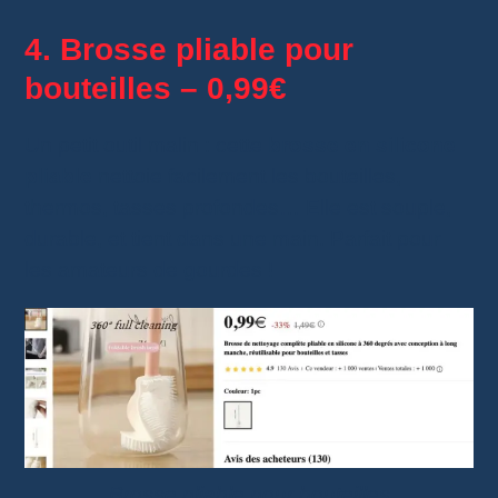
4. Brosse pliable pour
bouteilles – 0,99€
Un petit outil malin : cette
brosse en silicone
pliable
nettoie facilement les bouteilles,
thermos, tasses profondes… Elle est souple,
durable, et tient dans une main. Parfait pour
les amateurs de gourdes !
Brosse pliable pour bouteilles