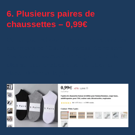
6. Plusieurs paires de
chaussettes – 0,99€
Oui, on peut acheter
5 paires de chaussettes
pour moins de 1€ sur AliExpress. Ce ne sont
pas des chaussettes haut de gamme, mais
elles sont confortables et tiennent bien en
place. Bluffant vu le prix.
5 paires de chaussettes