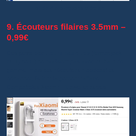
Lot de 4 protections d’écran
9. Écouteurs filaires 3.5mm –
0,99€
Ces petits
écouteurs basiques
(format jack
ou Type-C) ne rivalisent pas avec du haut de
gamme, mais pour écouter un podcast ou
dépanner, ils font largement l’affaire.
Compatibles Xiaomi, Huawei et autres.