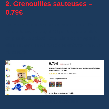
2. Grenouilles sauteuses –
0,79€
Un jeu rétro qui amuse toujours autant. Pour
79 centimes, on reçoit 10 petites grenouilles
en plastique coloré. C’est simple : on appuie,
elles sautent. Testé avec des enfants, c’est un
hit assuré.
Grenouilles sauteuses