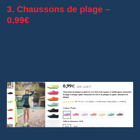
3. Chaussons de plage –
0,99€
Oui, vous avez bien lu : des
chaussons
antidérapants
, légers, parfaits pour la plage
ou la piscine… pour moins d’un euro. Ils
existent en plusieurs couleurs et tailles. Bon,
c’est pas du Decathlon, mais ça fait le job.
Chaussons de plage