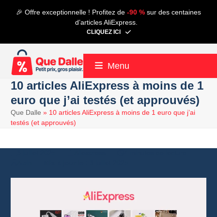
Contenu
🎉 Offre exceptionnelle ! Profitez de
-90 %
sur des centaines
de
d’articles AliExpress.
connexion
CLIQUEZ ICI
Menu
10 articles AliExpress à moins de 1
euro que j’ai testés (et approuvés)
Que Dalle
»
10 articles AliExpress à moins de 1 euro que j’ai
testés (et approuvés)
3 juillet 2025
Aliexpress
4 minutes de lecture
Alain
3 juillet 2025