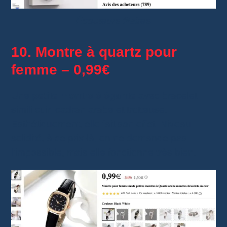
Écouteurs filaires
10. Montre à quartz pour
femme – 0,99€
Une
petite montre élégante
avec bracelet
simili cuir, cadran arabe et trotteuse.
Esthétiquement, elle fait son effet. Niveau
solidité, à ce prix-là, on ne demande pas
l’impossible, mais elle fonctionne très bien.