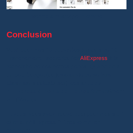
Montre à quartz pour femme
Conclusion
Voilà pour mes 10 trouvailles à moins de 1€.
Franchement, j’adore fouiller
AliExpress
à la
recherche de ces petites perles. Quand on a
un petit budget (ou juste envie de se faire
plaisir sans culpabiliser), ces
articles
AliExpress à moins de 1 euros
font vraiment
la différence.
Et vous, vous avez trouvé quoi pour moins d’1
euro sur AliExpress ? Dites-le-moi en
commentaire !