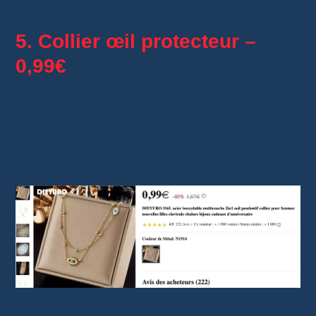
5. Collier œil protecteur –
0,99€
Un
collier fantaisie
doré avec un petit œil bleu
façon talisman. Très tendance, et plutôt bien
fini pour le prix. C’est le genre de bijou qu’on
achète « pour voir », et qu’on garde au final !
Collier œil protecteur