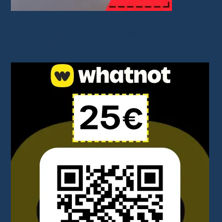
Je partage des bons plans avec des liens affiliés. Vous ne payez rien de
plus, mais cela soutient mon travail. Merci !.