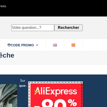
ress.
Votre
Rechercher
question...?
CODE PROMO
pêche
Sur
que-