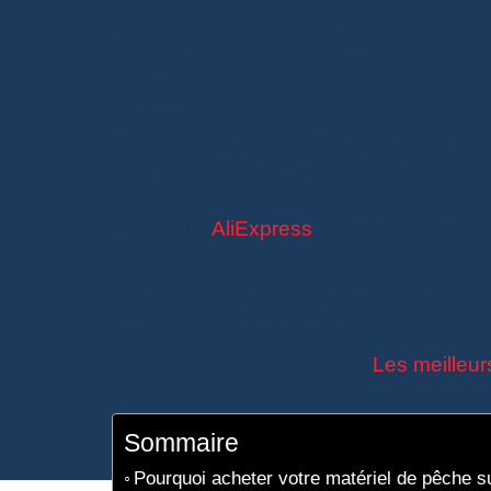
Aujourd’hui nous allons évoquer le suje
La
pêche
est une passion pour beaucou
Que vous soyez un pêcheur aguerri ou 
pour vivre pleinement cette expérience.
Pour cela,
AliExpress
se présente comme 
Dans cet article, nous vous guidons à t
des conseils précieux pour trouver le mat
Les meilleur
Sommaire
Pourquoi acheter votre matériel de pêche s