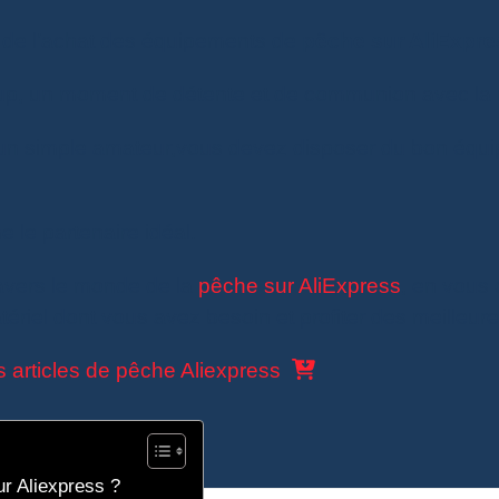
t de l’achat des équipements de
pêche sur AliExpre
p, un moment de détente et de communion avec la 
un simple amateur,vous devez disposer du bon équ
le partenaire idéal.
ravers le monde de la
pêche sur AliExpress
, en vous 
ériel dont vous avez besoin et profiter des meilleure
s articles de pêche Aliexpress
ur Aliexpress ?