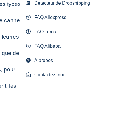
Détecteur de Dropshipping
es types
FAQ Aliexpress
re canne
FAQ Temu
 leurres
FAQ Alibaba
nique de
À propos
, pour
Contactez moi
nt, les