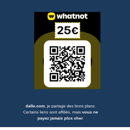
cela soutient mon travail. Merci !.
ss
!
nature.
ipement
offrant
s offres.
dalle.com
, je partage des bons plans.
Certains liens sont affiliés, mais
vous ne
payez jamais plus cher
.