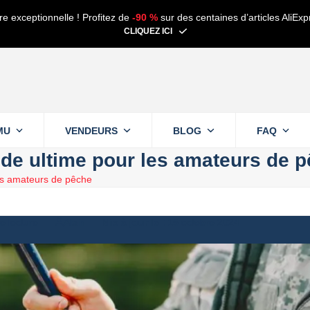
re exceptionnelle ! Profitez de
-90 %
sur des centaines d’articles AliExp
CLIQUEZ ICI
MU
VENDEURS
BLOG
FAQ
ide ultime pour les amateurs de 
les amateurs de pêche
e lecture
Alain
15 octobre 2024