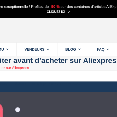
re exceptionnelle ! Profitez de
-90 %
sur des centaines d’articles AliExp
CLIQUEZ ICI
MU
VENDEURS
BLOG
FAQ
iter avant d’acheter sur Aliexpre
ter sur Aliexpress
cture
Alain
21 mars 2025