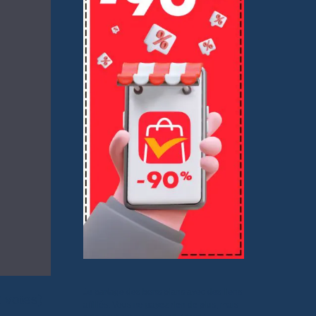
Je partage des bons plans avec des liens
2 votes)
affiliés. Vous ne payez rien de plus, mais