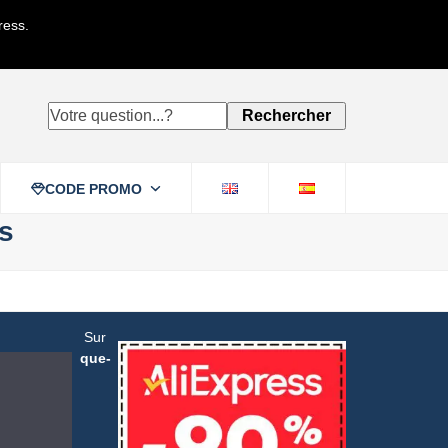
ress.
Votre
Rechercher
question...?
CODE PROMO
ss
Sur
que-