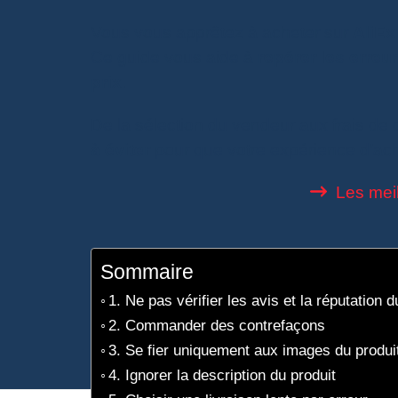
Vous vous apprêtez à acheter sur
AliEx
Ce guide vous aide à
repérer les erreu
prix
.
De la sélection du vendeur aux frais d
à éviter
pour que votre expérience d’acha
Les meil
Sommaire
1. Ne pas vérifier les avis et la réputation 
2. Commander des contrefaçons
3. Se fier uniquement aux images du produi
4. Ignorer la description du produit