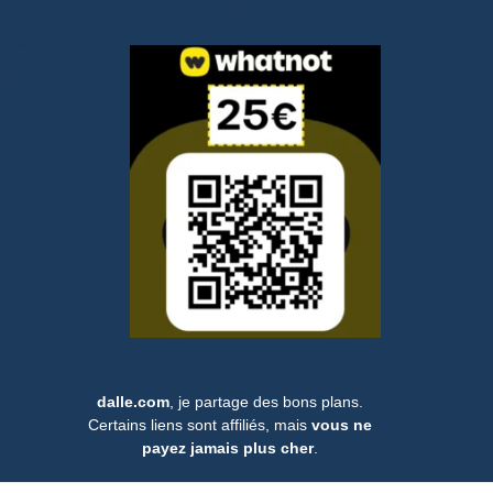
cela soutient mon travail. Merci !.
ants ?
eilleur
isions
dalle.com
, je partage des bons plans.
Certains liens sont affiliés, mais
vous ne
payez jamais plus cher
.