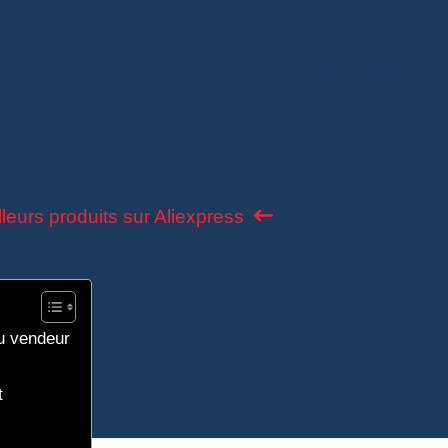
press
et vous voulez éviter les pièges les plus cour
rs fréquentes
pour acheter en toute sécurité et
au m
e douane, nous passons en revue
les mauvaises déc
t soit simple et sans stress.
leurs produits sur Aliexpress
du vendeur
t