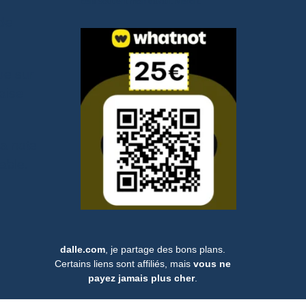
cela soutient mon travail. Merci !.
 de
ue sur
aise
la note
iable.
dalle.com
, je partage des bons plans.
Certains liens sont affiliés, mais
vous ne
payez jamais plus cher
.