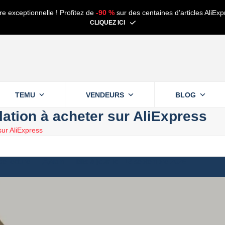
re exceptionnelle ! Profitez de
-90 %
sur des centaines d’articles AliExp
CLIQUEZ ICI
TEMU
VENDEURS
BLOG
ation à acheter sur AliExpress
sur AliExpress
de lecture
Alain
13 septembre 2025