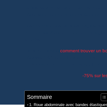
Je fais de la musculation depuis quelques
dépenser une fortune pour s’équiper.
Les prix pratiqués dans les magasins spé
AliExpress
. Avec un minimum de vigil
surprise.
Dans mon article
comment trouver un bo
dépasse
4,8/5
et qu’il y a au moins
500
C’est exactement ce que j’ai appliqué p
-75% sur le
Sommaire
1. Roue abdominale avec bandes élastique