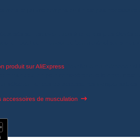
 mois et j’ai vite compris qu’il n’est pas nécessaire
cialisés sont souvent trois à cinq fois plus élevés q
ance, on peut commander du bon matériel sans mauv
n produit sur AliExpress
, j’explique ma méthode : si 
 commandes
, on peut considérer que le produit est f
our sélectionner ces dix accessoires indispensables.
s accessoires de musculation
s