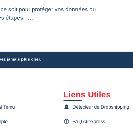
ce soit pour protéger vos données ou
ues étapes. …
ez jamais plus cher
.
Liens Utiles
at Temu
Détecteur de Dropshipping
mpte
FAQ Aliexpress