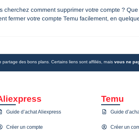
ous cherchez comment supprimer votre compte ? Que 
omment fermer votre compte Temu facilement, en quelq
je partage des bons plans. Certains liens sont affiliés, mais
vous ne pay
Aliexpress
Temu
Guide d’achat Aliexpress
Guide d’ach
Créer un compte
Créer un co