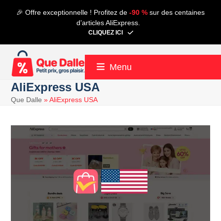
Contenu
🎉 Offre exceptionnelle ! Profitez de
-90 %
sur des centaines
de
d’articles AliExpress.
connexion
CLIQUEZ ICI
Menu
AliExpress USA
Que Dalle
»
AliExpress USA