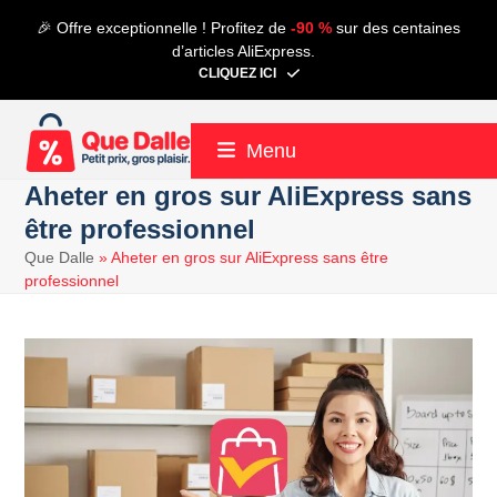
Contenu
🎉 Offre exceptionnelle ! Profitez de
-90 %
sur des centaines
de
d’articles AliExpress.
connexion
CLIQUEZ ICI
Menu
Aheter en gros sur AliExpress sans
être professionnel
Que Dalle
»
Aheter en gros sur AliExpress sans être
professionnel