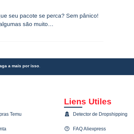
 que seu pacote se perca? Sem pânico!
e algumas são muito…
ga a mais por isso
.
Liens Utiles
pras Temu
Detector de Dropshipping
nta
FAQ Aliexpress