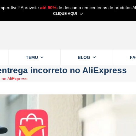
imperdível! Aproveite
até 90%
de desconto em centenas de produtos Al
CLIQUE AQUI
TEMU
BLOG
F
entrega incorreto no AliExpress
 no AliExpress