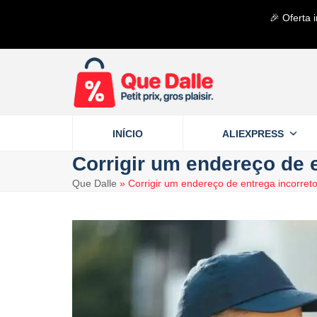
Skip
🎉 Oferta 
to
content
INÍCIO
ALIEXPRESS
Corrigir um endereço de 
Que Dalle
»
Corrigir um endereço de entrega incorreto