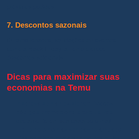
próximos pedidos.
7. Descontos sazonais
Durante feriados, liquidações ou eventos
como a Black Friday, a Temu oferece
descontos adicionais.
Dicas para maximizar suas
economias na Temu
Inscreva-se na newsletter
: Receba
códigos promocionais exclusivos
diretamente em sua caixa de e-mail.
Fique de olho nas vendas relâmpago
:
Elas permitem comprar produtos muito