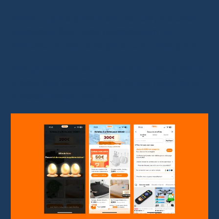
Esses cupons podem ser usados para obter
descontos fixos, uma porcentagem de
desconto ou até vantagens como frete grátis.
Eles geralmente são oferecidos como parte de
promoções sazonais, para novos usuários ou
durante vendas relâmpago.