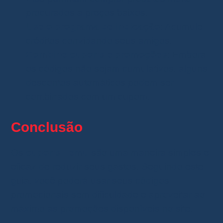
procurados a preços baixos.
Use o programa de indicação
: Acumule
créditos convidando seus amigos.
Combine cupons e promoções
: Embora
os códigos não sejam cumulativos, alguns
descontos automáticos podem ser
combinados com um cupom.
Conclusão
Os
cupons Temu
são uma maneira simples e
eficaz de reduzir seus gastos. Seguindo este
guia, você poderá usar seus códigos
promocionais sem dificuldade e aproveitar ao
máximo as promoções disponíveis no site.