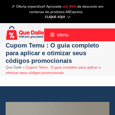
Skip
🎉 Oferta imperdível! Aproveite
até 90%
de desconto em
to
centenas de produtos AliExpress.
content
CLIQUE AQUI
Menu
Cupom Temu : O guia completo
para aplicar e otimizar seus
códigos promocionais
Que Dalle
»
Cupom Temu : O guia completo para aplicar e
otimizar seus códigos promocionais
22 março 2025
Temu
4 minutos de leitura
Alain
13 maio 2025