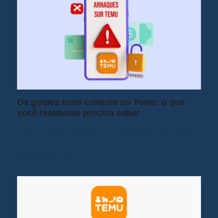
Os golpes mais comuns no Temu: o que
você realmente precisa saber
Desde sua explosão no mercado ocidental
em 2022, Temu se consolidou como uma
plataforma de…