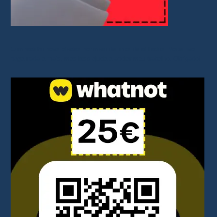
Compartilho boas ofertas por meio de links de afiliados. Você não
paga nada a mais, mas isso ajuda a apoiar meu trabalho. Obrigado!