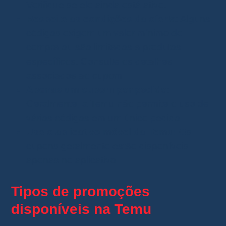
Verifique se ele ainda está ativo.
Respeite as condições da oferta
: Alguns
códigos exigem um valor mínimo de
compra ou são limitados a produtos
específicos. Consulte os detalhes
associados ao cupom.
Apenas um cupom por pedido
:
Geralmente, a Temu não permite o uso de
vários códigos em um único pedido.
Use o aplicativo móvel da Temu:
Os
cupons geralmente estão disponíveis
apenas no aplicativo.
Tipos de promoções
disponíveis na Temu