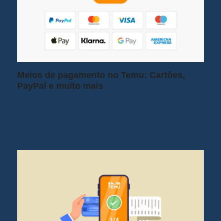
Meios de pagamento no Temu: Cartões,
PayPal e muito mais
Temu, a plataforma chinesa de compras
online, oferece uma grande diversidade de
meios de pagamento…