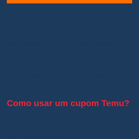
Exemplo de cupom Temu
👉 Importante
: Recomendamos fortemente
que você use o
aplicativo móvel da Temu
para aproveitar ao máximo seus cupons!
De fato, se você acessar o site, poderá ver
esta mensagem: ‘Desculpe, este cupom só
pode ser obtido e usado no aplicativo da
Temu.'
Como usar um cupom Temu?
Usar um
cupom Temu
é simples e rápido.
Aqui estão as etapas detalhadas para
aproveitar seus descontos: