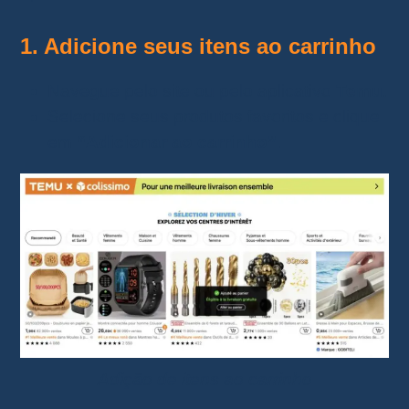
1. Adicione seus itens ao carrinho
Navegue pelo site ou pelo aplicativo
Temu
.
Selecione seus produtos favoritos e clique
em
“Adicionar ao carrinho”
.
Adição de itens ao carrinho