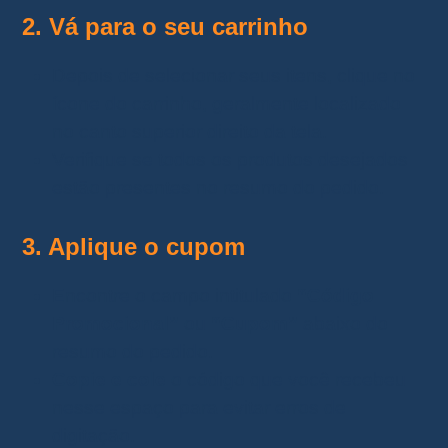
2. Vá para o seu carrinho
Depois de selecionar seus itens, clique no
ícone do carrinho, geralmente localizado
no canto superior direito da tela.
Verifique se todos os produtos desejados
estão presentes no resumo do pedido.
3. Aplique o cupom
Encontre o campo intitulado
“Código
Promocional”
ou
“Cupom”
abaixo do
resumo do pedido.
Copie e cole
o código que você recebeu
nesse espaço para evitar erros de
digitação.