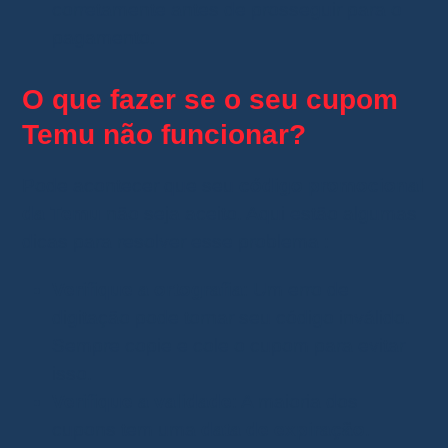
corretamente antes de prosseguir para o
pagamento.
O que fazer se o seu cupom
Temu não funcionar?
Pode acontecer que seu
código promocional
da Temu
não seja aceito. Aqui estão algumas
dicas para resolver esse problema :
Verifique a ortografia
: Um erro de
digitação pode tornar seu código inválido.
Sempre copie e cole o cupom para evitar
isso.
Verifique a validade
: A maioria dos
cupons tem uma
data de expiração
.