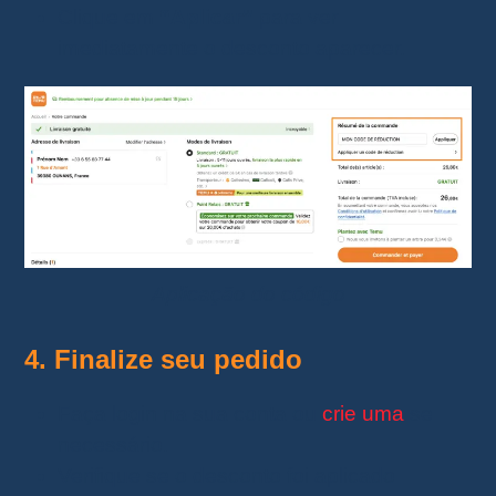
Clique em
“Aplicar”
para ver
imediatamente o desconto aparecer.
Aplicação do código
4. Finalize seu pedido
Faça login na sua conta ou
crie uma
se
necessário.
Verifique se o desconto foi aplicado