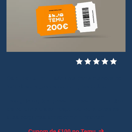
Os
cupons Temu
são uma ótima maneira de
reduzir seus gastos em compras online.
Este guia explica, passo a passo, como utilizá-
los de forma eficaz, respondendo a todas as
suas perguntas sobre como funcionam.
Cupom de €100 no Temu