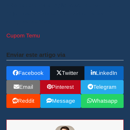
Não espere mais!
Aplique seu
cupom Temu
hoje mesmo para economizar em suas
compras favoritas.
Cupom Temu
Enviar este artigo via
Facebook
Twitter
LinkedIn
Email
Pinterest
Telegram
Reddit
Message
Whatsapp