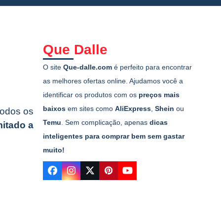
Que Dalle
O site
Que-dalle.com
é perfeito para encontrar
as melhores ofertas online. Ajudamos você a
identificar os produtos com os
preços mais
baixos
em sites como
AliExpress
,
Shein
ou
 todos os
Temu
. Sem complicação, apenas
dicas
mitado a
inteligentes para comprar bem sem gastar
muito!
Facebook
Instagram
Twitter
Pinterest
YouTube