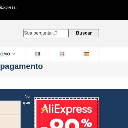
iExpress.
Sua
Buscar
pergunta...?
ROMO
o pagamento
No
que-