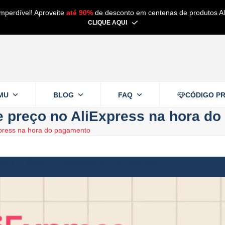
imperdível! Aproveite
até 90%
de desconto em centenas de produtos Al
CLIQUE AQUI
MU
BLOG
FAQ
CÓDIGO P
 preço no AliExpress na hora d
press na hora do pagamento
itura
Alain
13 maio 2025