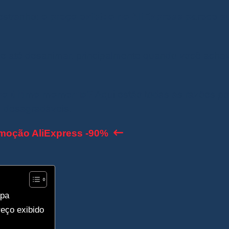
estranho:
o preço exibido no AliExpress parece s
e até desanimar, principalmente quando você acha
o no último momento?
Aqui estão todas as razões po
s desagradáveis.
moção AliExpress -90%
apa
reço exibido