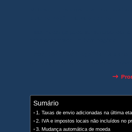
Muitos compradores notam um detalhe 
quando você finaliza o pedido
.
Essa mudança pode ser surpreendente 
tinha encontrado um bom negócio.
Então,
por que o preço fica mais alt
e, principalmente, como evitar surpresa
Pro
Sumário
1. Taxas de envio adicionadas na última et
2. IVA e impostos locais não incluídos no p
3. Mudança automática de moeda