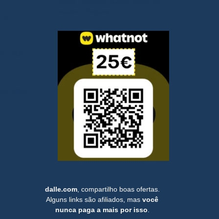
a mais, mas isso ajuda a apoiar meu
trabalho. Obrigado!
ubir
va que
ssíveis
dalle.com
, compartilho boas ofertas.
Alguns links são afiliados, mas
você
nunca paga a mais por isso
.