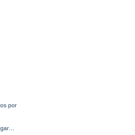
os por
pagar…