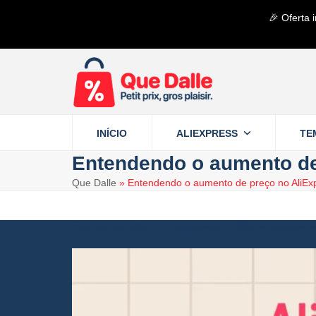
Skip
🎉 Oferta 
to
content
INÍCIO
ALIEXPRESS
TE
Entendendo o aumento de
Que Dalle
»
Entendendo o aumento de preço no AliEx
25 março 2025
Aliexpress
5 minutos de le