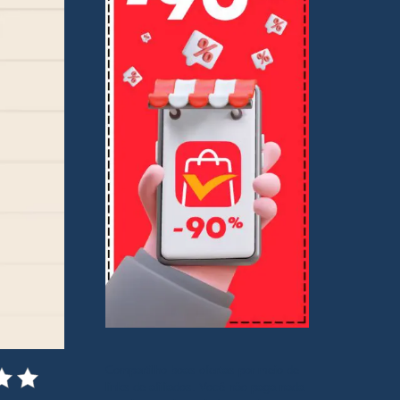
Compartilho boas ofertas por meio de
links de afiliados. Você não paga nada